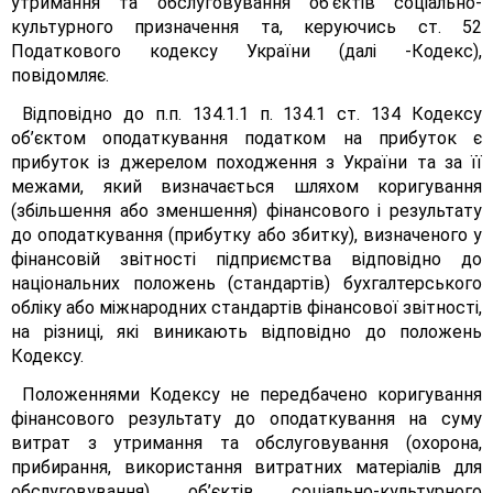
утримання та обслуговування об’єктів соціально-
культурного призначення та, керуючись ст. 52
Податкового кодексу України (далі -Кодекс),
повідомляє.
Відповідно до п.п. 134.1.1 п. 134.1 ст. 134 Кодексу
об’єктом оподаткування податком на прибуток є
прибуток із джерелом походження з України та за її
межами, який визначається шляхом коригування
(збільшення або зменшення) фінансового і результату
до оподаткування (прибутку або збитку), визначеного у
фінансовій звітності підприємства відповідно до
національних положень (стандартів) бухгалтерського
обліку або міжнародних стандартів фінансової звітності,
на різниці, які виникають відповідно до положень
Кодексу.
Положеннями Кодексу не передбачено коригування
фінансового результату до оподаткування на суму
витрат з утримання та обслуговування (охорона,
прибирання, використання витратних матеріалів для
обслуговування) об’єктів соціально-культурного