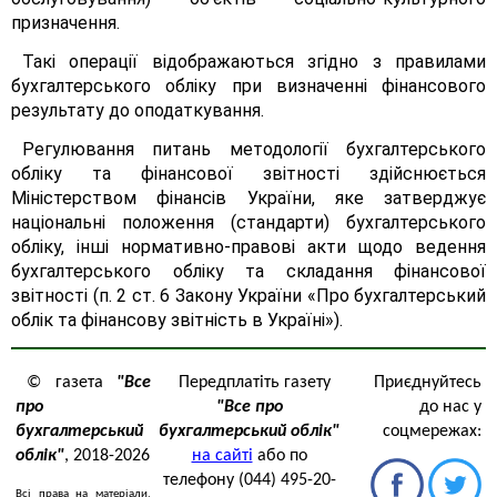
призначення.
Такі операції відображаються згідно з правилами
бухгалтерського обліку при визначенні фінансового
результату до оподаткування.
Регулювання питань методології бухгалтерського
обліку та фінансової звітності здійснюється
Міністерством фінансів України, яке затверджує
національні положення (стандарти) бухгалтерського
обліку, інші нормативно-правові акти щодо ведення
бухгалтерського обліку та складання фінансової
звітності (п. 2 ст. 6 Закону України «Про бухгалтерський
облік та фінансову звітність в Україні»).
© газета
"Все
Передплатіть газету
Приєднуйтесь
про
"Все про
до нас у
бухгалтерський
бухгалтерський облік"
соцмережах:
облік"
, 2018-2026
на сайті
або по
телефону (044) 495-20-
Всі права на матеріали,