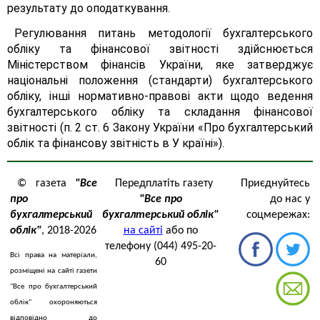
результату до оподаткування.
Регулювання питань методології бухгалтерського
обліку та фінансової звітності здійснюється
Міністерством фінансів України, яке затверджує
національні положення (стандарти) бухгалтерського
обліку, інші нормативно-правові акти щодо ведення
бухгалтерського обліку та складання фінансової
звітності (п. 2 ст. 6 Закону України «Про бухгалтерський
облік та фінансову звітність в У країні»).
© газета
"Все
Передплатіть газету
Приєднуйтесь
про
"Все про
до нас у
бухгалтерський
бухгалтерський облік"
соцмережах:
облік"
, 2018-2026
на сайті
або по
телефону (044) 495-20-
Всі права на матеріали,
60
розміщені на сайті газети
"Все про бухгалтерський
облік" охороняються
відповідно до