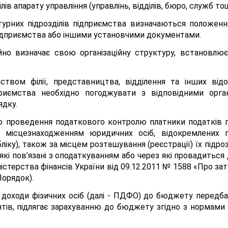
ів апарату управління (управлінь, відділів, бюро, служб тощ
ктурних підрозділів підприємства визначаються положен
ідприємства або іншими установчими документами.
но визначає свою організаційну структуру, встановлює 
ством філії, представництва, відділення та інших відо
дприємства необхідно погоджувати з відповідними орг
дку.
тою проведення податкового контролю платники податків 
 місцезнаходженням юридичних осіб, відокремлених пі
іку), також за місцем розташування (реєстрації) їх підроз
 які пов’язані з оподаткуванням або через які провадиться 
істерства фінансів України від 09.12.2011 № 1588 «Про за
 Порядок).
 доходи фізичних осіб (далі - ПДФО) до бюджету передбач
тів, підлягає зарахуванню до бюджету згідно з нормами 