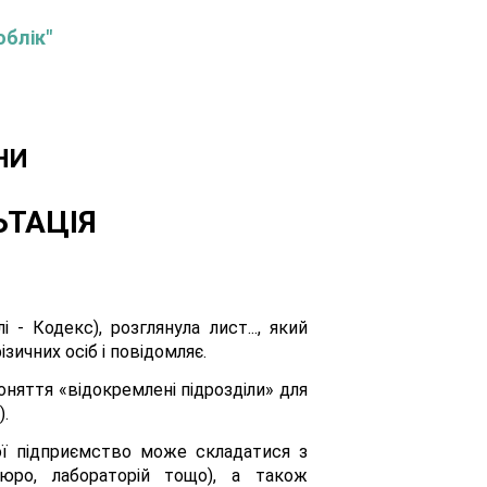
облік"
НИ
ЬТАЦІЯ
- Кодекс), розглянула лист..., який
зичних осіб і повідомляє.
поняття «відокремлені підрозділи» для
).
ої підприємство може складатися з
 бюро, лабораторій тощо), а також