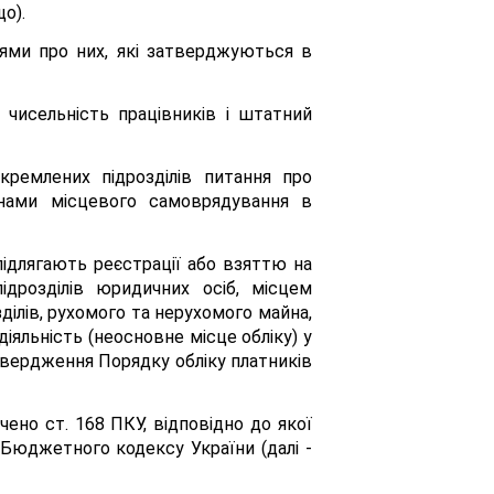
о).
нями про них, які затверджуються в
чисельність працівників і штатний
кремлених підрозділів питання про
анами місцевого самоврядування в
підлягають реєстрації або взяттю на
дрозділів юридичних осіб, місцем
ділів, рухомого та нерухомого майна,
діяльність (неосновне місце обліку) у
твердження Порядку обліку платників
ено ст. 168 ПКУ, відповідно до якої
Бюджетного кодексу України (далі -