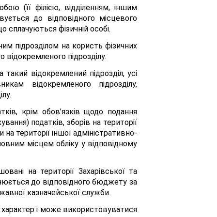
ою (її філією, відділенням, іншим
вується до відповідного місцевого
о сплачуються фізичній особі.
ним підрозділом на користь фізичних
о відокремленого підрозділу.
 такий відокремлений підрозділ, усі
икам відокремленого підрозділу,
лу.
тків, крім обов’язків щодо подання
ування) податків, зборів на території
 на території іншої адміністративно-
сновним місцем обліку у відповідному
вані на території Захарівської та
снюється до відповідного бюджету за
ржавної казначейської служби.
ий характер і може використовуватися