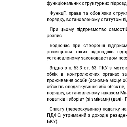
функціональних структурних підрозділ
Функції, права та обов’язки стру
порядку, встановленому статутом п
При цьому підприємство самостій
розпис.
Водночас при створенні підприєм
розміщення таких підрозділів пі
установленому законодавством поря
Згідно з п. 63.3 ст. 63 ПКУ з ме
облік в контролюючих органах за
проживання особи (основне місце обл
об’єктів оподаткування або об’єктів,
порядку, встановленому наказом Мін
податків і зборів» (зі змінами) (далі -
Сплату (перерахування) податку на
ПДФО, утриманий з доходів резиден
БКУ).