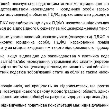
який сплачується податковим агентом -юридичною особ
едставництвом нерезидента - юридичної особи, зарахо
озташуванням) в обсягах ПДФО, нарахованого на доходи, щ
68 ПКУ передбачено, що суми ПДФО, нараховані відокремле
ться до відповідного бюджету за місцезнаходженням таког
діл не уповноважений нараховувати (сплачувати) ПДФО за
иконує юридична особа. ПДФО, нарахований працівн
ту за місцезнаходженням такого відокремленого підрозді
чено, якщо відповідно до законодавства у платника пода
звітів) та/або нарахування, утримання або сплати (перерах
иці за своїм місцезнаходженням, виникають такі обов’язки
атник податків зобов’язаний стати на облік за таким нео
рацівників, які працюють на підприємствах, що розташо
д Новоукраїнського району Кіровоградської області, здій
основне місце обліку) на рахунки, відкриті в органах Де
су індивідуальна податкова консультація має індивідуальн