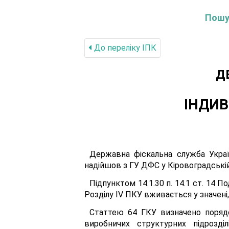
Пошук
До переліку IПК
Д
ІНДИВ
Державна фіскальна служба Україн
надійшов з ГУ ДФС у Кіровоградській 
Підпунктом 14.1.30 п. 14.1 ст. 14 
Розділу IV ПКУ вживається у значені
Статтею 64 ГКУ визначено порядо
виробничих структурних підрозділ