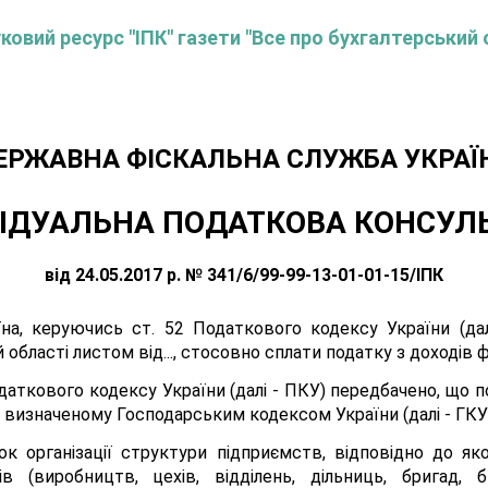
овий ресурс "ІПК" газети "Все про бухгалтерський 
ЕРЖАВНА ФІСКАЛЬНА СЛУЖБА УКРАЇ
ІДУАЛЬНА ПОДАТКОВА КОНСУЛ
від 24.05.2017 р. № 341/6/99-99-13-01-01-15/ІПК
а, керуючись ст. 52 Податкового кодексу України (далі 
області листом від..., стосовно сплати податку з доходів фі
Податкового кодексу України (далі - ПКУ) передбачено, що 
, визначеному Господарським кодексом України (далі - ГКУ
к організації структури підприємств, відповідно до як
ів (виробництв, цехів, відділень, дільниць, бригад,