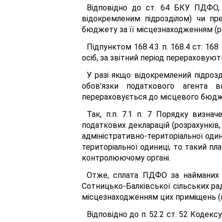
Відповідно до ст. 64 БКУ ПДФО, 
відокремленим підрозділом) чи пр
бюджету за її місцезнаходженням (р
Підпунктом 168.4.3 п. 168.4 ст. 1
осіб, за звітний період перераховую
У разі якщо відокремлений підроз
обов’язки податкового агента в
перераховується до місцевого бюдже
Так, п.п. 7.1 п. 7 Порядку визна
податкових декларацій (розрахунків, 
адміністративно-територіальної один
територіальної одиниці, то такий пл
контролюючому органі.
Отже, сплата ПДФО за найманих п
Сотницько-Балківської сільських ра
місцезнаходженням цих приміщень (не
Відповідно до п. 52.2 ст. 52 Кодек