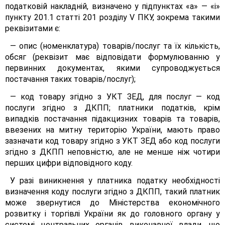
податковій накладній, визначено у підпунктах «а» — «і»
пункту 201.1 статті 201 розділу V ПКУ, зокрема такими
реквізитами є:
— опис (номенклатура) товарів/послуг та їх кількість,
обсяг (реквізит має відповідати формулюванню у
первинних документах, якими супроводжується
постачання таких товарів/послуг);
— код товару згідно з УКТ ЗЕД, для послуг — код
послуги згідно з ДКПП; платники податків, крім
випадків постачання підакцизних товарів та товарів,
ввезених на митну територію України, мають право
зазначати код товару згідно з УКТ ЗЕД або код послуги
згідно з ДКПП неповністю, але не менше ніж чотири
перших цифри відповідного коду.
У разі виникнення у платника податку необхідності
визначення коду послуги згідно з ДКПП, такий платник
може звернутися до Міністерства економічного
розвитку і торгівлі України як до головного органу у
системі центральних органів виконавчої влади, що