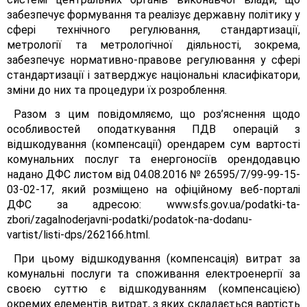
забезпечує формування та реалізує державну політику у
сфері технічного регулювання, стандартизації,
метрології та метрологічної діяльності, зокрема,
забезпечує нормативно-правове регулювання у сфері
стандартизації і затверджує національні класифікатори,
зміни до них та процедури їх розроблення.
Разом з цим повідомляємо, що роз’яснення щодо
особливостей оподаткування ПДВ операцій з
відшкодування (компенсації) орендарем сум вартості
комунальних послуг та енергоносіїв орендодавцю
надано ДФС листом від 04.08.2016 № 26595/7/99-99-15-
03-02-17, який розміщено на офіційному веб-порталі
ДФС за адресою: www.sfs.gov.ua/podatki-ta-
zbori/zagalnoderjavni-podatki/podatok-na-dodanu-
vartist/listi-dps/262166.html.
При цьому відшкодування (компенсація) витрат за
комунальні послуги та споживання електроенергії за
своєю суттю є відшкодуванням (компенсацією)
окремих елементів витрат, з яких складається вартість