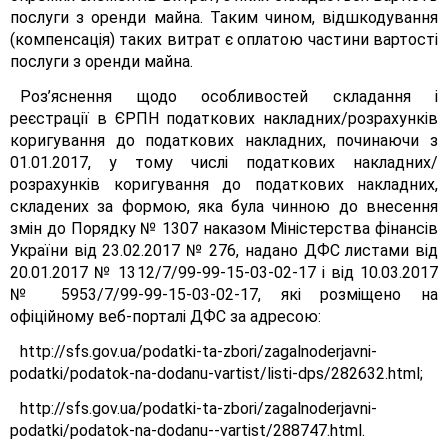
послуги з оренди майна. Таким чином, відшкодування
(компенсація) таких витрат є оплатою частини вартості
послуги з оренди майна.
Роз’яснення щодо особливостей складання і
реєстрації в ЄРПН податкових накладних/розрахунків
коригування до податкових накладних, починаючи з
01.01.2017, у тому числі податкових накладних/
розрахунків коригування до податкових накладних,
складених за формою, яка була чинною до внесення
змін до Порядку № 1307 наказом Міністерства фінансів
України від 23.02.2017 № 276, надано ДФС листами від
20.01.2017 № 1312/7/99-99-15-03-02-17 і від 10.03.2017
№ 5953/7/99-99-15-03-02-17, які розміщено на
офіційному веб-порталі ДФС за адресою:
http://sfs.gov.ua/podatki-ta-zbori/zagalnoderjavni-
podatki/podatok-na-dodanu-vartist/listi-dps/282632.html;
http://sfs.gov.ua/podatki-ta-zbori/zagalnoderjavni-
podatki/podatok-na-dodanu--vartist/288747.html.