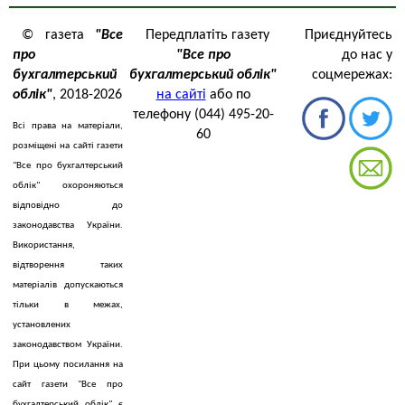
© газета
"Все
Передплатіть газету
Приєднуйтесь
про
"Все про
до нас у
бухгалтерський
бухгалтерський облік"
соцмережах:
облік"
, 2018-2026
на сайті
або по
телефону (044) 495-20-
Всі права на матеріали,
60
розміщені на сайті газети
"Все про бухгалтерський
облік" охороняються
відповідно до
законодавства України.
Використання,
відтворення таких
матеріалів допускаються
тільки в межах,
установлених
законодавством України.
При цьому посилання на
сайт газети "Все про
бухгалтерський облік" є