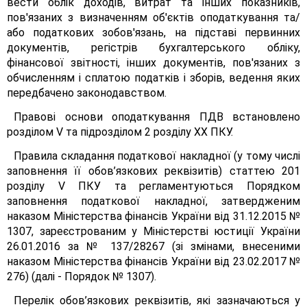
вести облік доходів, витрат та інших показників,
пов'язаних з визначенням об'єктів оподаткування та/
або податкових зобов'язань, на підставі первинних
документів, регістрів бухгалтерського обліку,
фінансової звітності, інших документів, пов'язаних з
обчисленням і сплатою податків і зборів, ведення яких
передбачено законодавством.
Правові основи оподаткування ПДВ встановлено
розділом V та підрозділом 2 розділу XX ПКУ.
Правила складання податкової накладної (у тому числі
заповнення її обов’язкових реквізитів) статтею 201
розділу V ПКУ та регламентуються Порядком
заповнення податкової накладної, затвердженим
наказом Міністерства фінансів України від 31.12.2015 №
1307, зареєстрованим у Міністерстві юстиції України
26.01.2016 за № 137/28267 (зі змінами, внесеними
наказом Міністерства фінансів України від 23.02.2017 №
276) (далі - Порядок № 1307).
Перелік обов’язкових реквізитів, які зазначаються у