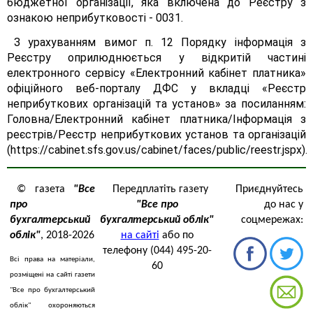
бюджетної організації, яка включена до Реєстру з
ознакою неприбутковості - 0031.
З урахуванням вимог п. 12 Порядку інформація з
Реєстру оприлюднюється у відкритій частині
електронного сервісу «Електронний кабінет платника»
офіційного веб-порталу ДФС у вкладці «Реєстр
неприбуткових організацій та установ» за посиланням:
Головна/Електронний кабінет платника/Інформація з
реєстрів/Реєстр неприбуткових установ та організацій
(https://cabinet.sfs.gov.us/cabinet/faces/public/reestr.jspx).
© газета
"Все
Передплатіть газету
Приєднуйтесь
про
"Все про
до нас у
бухгалтерський
бухгалтерський облік"
соцмережах:
облік"
, 2018-2026
на сайті
або по
телефону (044) 495-20-
Всі права на матеріали,
60
розміщені на сайті газети
"Все про бухгалтерський
облік" охороняються