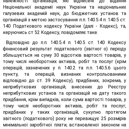
належності організацій, які віднесені до відання
Національної академії наук України та національних
галузевих академій наук, до бюджетних установ та
організацій з метою застосування п.п. 140.5.4 п. 140.5 ст.
140 Податкового кодексу України (далі - Кодекс), та,
керуючись ст 52 Кодексу, повідомляє таке.
Відповідно до п.п. 140.5.4 п. 140.5 ст. 140 Кодексу
фінансовий результат податкового (звітног о) періоду
збільшується на суму 30 відсотків вартості товарів, у
тому числі необоротних активів, робіт та послуг (крім
операцій, зазначених у п. 140.2 та п.п. 140.5.6 цього
пункту, та операцій, визнаних контрольованими
відповідно до ст. 39 Кодексу), придбаних, зокрема, у
неприбуткових організацій, внесених до Реєстру
неприбуткових установ та організацій на дату такого
придбання, крім випадків, коли сума вартості товарів, у
тому числі необоротних активів, робіт та послуг,
придбаних у таких організацій, сукупно протягом
звітного (податкового) року не перевищує 25 розмірів
мінімальної заробітної плати, встановленої законом на