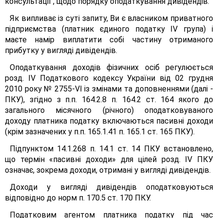
консультації , щодо порядку оподаткування дивідендів.
Як випливає із суті запиту, Ви є власником приватного
підприємства (платник єдиного податку IV група) і
маєте намір виплатити собі частину отриманого
прибутку у вигляді дивідендів.
Оподаткування доходів фізичних осіб регулюється
розд. IV Податкового кодексу України від 02 грудня
2010 року № 2755-VІ із змінами та доповненнями (далі -
ПКУ), згідно з п.п. 164.2.8 п. 164.2 ст. 164 якого до
загального місячного (річного) оподатковуваного
доходу платника податку включаються пасивні доходи
(крім зазначених у п.п. 165.1.41 п. 165.1 ст. 165 ПКУ).
Підпунктом 14.1.268 п. 14.1 ст. 14 ПКУ встановлено,
що термін «пасивні доходи» для цілей розд. IV ПКУ
означає, зокрема доходи, отримані у вигляді дивідендів.
Доходи у вигляді дивідендів оподатковуються
відповідно до норм п. 170.5 ст. 170 ПКУ.
Податковим агентом платника податку під час