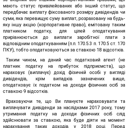
мають статус привілейованих або інший статус, що
передбачає виплату фіксованого розміру дивідендів чи
суми, яка перевищує суму виплат, розраховану на будь-
яку іншу акцію (корпоративне право), емітовану таким
платником податку, для цілей оподаткування
прирівнюються до виплати заробітної плати з
відповідним оподаткуванням (п.п. 170.5.3 п. 170.5 ст. 170
ПКУ), тобто оподатковуються за ставкою 18 відсотків.
Таким чином, на даний час податковий агент (не
платник податку на прибуток підприємств), що
нараховує (виплачує) дохід фізичній особі у вигляді
дивідендів, крім випадків зазначених вище,
оподатковує їх податком на доходи фізичних осіб за
ставкою 9 відсотків.
Враховуючи те, що Ви плануєте нараховувати та
виплачувати дивіденди за наслідками 2017 року, тому
утримання податку на доходи фізичних осіб слід
здійснювати за ставкою, яка буде діяти на момент
нарахування таких доходів у 2018 році. Перед