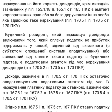
нарахування на його користь дивідендів, крім випадків,
зазначених у п.п. 165.1.18 п. 165.1 ст. 165 ПКУ, є емітент
корпоративних прав або за його дорученням інша особа,
яка здійснює таке нарахування (п.п. 170.5.1 п. 170.5 ст.
170 ПКУ).
Будь-який резидент, який нараховує дивіденди,
включаючи того, який сплачує податок на прибуток
підприємств у спосіб, відмінний від загального (є
суб’єктом спрощеної системи оподаткування), або
звільнений від сплати такого податку з будь-яких
підстав, є податковим агентом під час нарахування
дивідендів (п.п. 170.5.2 п. 170.5 ст. 170 ПКУ).
Доходи, зазначені в п. 170.5 ст. 170 ПКУ, остаточно
оподатковуються податковим агентом під час їх
нарахування платнику податку за ставкою, визначеною
п.п. 167.5.1 та 167.5.2 п. 167.5 ст. 167 ПКУ (п.п. 170.5.4 п.
170.5 ст. 170 ПКУ).
Згідно з п.п. 167.5.1 п. 167.5 ст. 167 ПКУ ставку податку