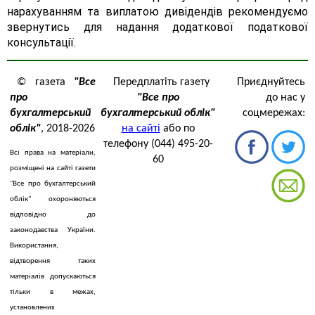
нарахуванням та виплатою дивідендів рекомендуємо
звернутись для надання додаткової податкової
консультації.
© газета
"Все
Передплатіть газету
Приєднуйтесь
про
"Все про
до нас у
бухгалтерський
бухгалтерський облік"
соцмережах:
облік"
, 2018-2026
на сайті
або по
телефону (044) 495-20-
Всі права на матеріали,
60
розміщені на сайті газети
"Все про бухгалтерський
облік" охороняються
відповідно до
законодавства України.
Використання,
відтворення таких
матеріалів допускаються
тільки в межах,
установлених