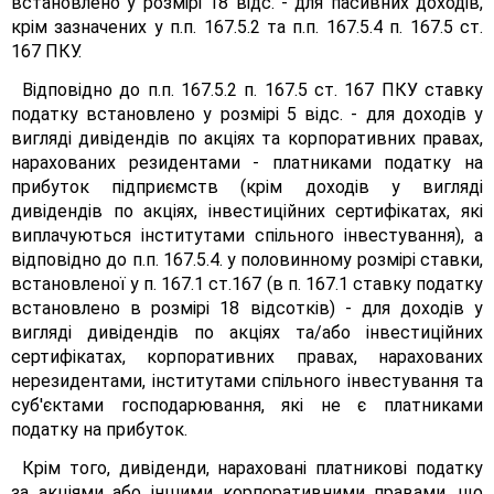
встановлено у розмірі 18 відс. - для пасивних доходів,
крім зазначених у п.п. 167.5.2 та п.п. 167.5.4 п. 167.5 ст.
167 ПКУ.
Відповідно до п.п. 167.5.2 п. 167.5 ст. 167 ПКУ ставку
податку встановлено у розмірі 5 відс. - для доходів у
вигляді дивідендів по акціях та корпоративних правах,
нарахованих резидентами - платниками податку на
прибуток підприємств (крім доходів у вигляді
дивідендів по акціях, інвестиційних сертифікатах, які
виплачуються інститутами спільного інвестування), а
відповідно до п.п. 167.5.4. у половинному розмірі ставки,
встановленої у п. 167.1 ст.167 (в п. 167.1 ставку податку
встановлено в розмірі 18 відсотків) - для доходів у
вигляді дивідендів по акціях та/або інвестиційних
сертифікатах, корпоративних правах, нарахованих
нерезидентами, інститутами спільного інвестування та
суб'єктами господарювання, які не є платниками
податку на прибуток.
Крім того, дивіденди, нараховані платникові податку
за акціями або іншими корпоративними правами, що