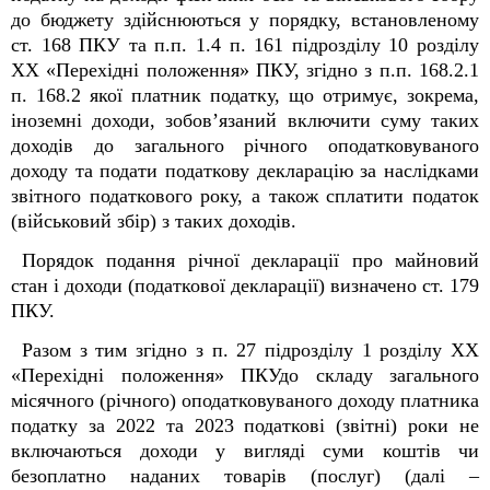
до бюджету здійснюються у порядку, встановленому
ст. 168 ПКУ та п.п. 1.4 п. 16
1
підрозділу 10 розділу
XX «Перехідні положення» ПКУ, згідно з п.п. 168.2.1
п. 168.2 якої платник податку, що отримує, зокрема,
іноземні доходи, зобов’язаний включити суму таких
доходів до загального річного оподатковуваного
доходу та подати податкову декларацію за наслідками
звітного податкового року, а також сплатити податок
(військовий збір) з таких доходів.
Порядок подання річної декларації про майновий
стан і доходи (податкової декларації) визначено ст. 179
ПКУ.
Разом з тим згідно з п. 27 підрозділу 1 розділу XX
«Перехідні положення» ПКУдо складу загального
місячного (річного) оподатковуваного доходу платника
податку за 2022 та 2023 податкові (звітні) роки не
включаються доходи у вигляді суми коштів чи
безоплатно наданих товарів (послуг) (далі –