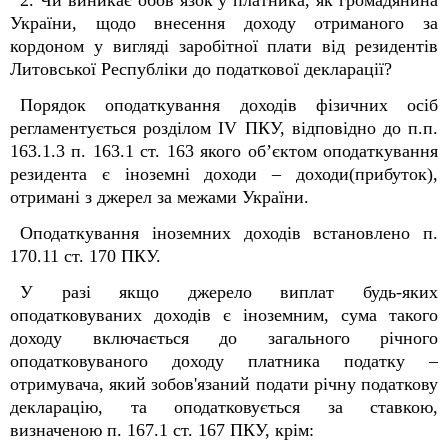
2. Чи виникає обов’язок у платника, як громадянина
України, щодо внесення доходу отриманого за
кордоном у вигляді заробітної плати від резидентів
Литовської Республіки до податкової декларації?
Порядок оподаткування доходів фізичних осіб
регламентується розділом IV ПКУ, відповідно до п.п.
163.1.3 п. 163.1 ст. 163 якого об’єктом оподаткування
резидента є іноземні доходи – доходи(прибуток),
отримані з джерел за межами України.
Оподаткування іноземних доходів встановлено п.
170.11 ст. 170 ПКУ.
У разі якщо джерело виплат будь-яких
оподатковуваних доходів є іноземним, сума такого
доходу включається до загального річного
оподатковуваного доходу платника податку –
отримувача, який зобов'язаний подати річну податкову
декларацію, та оподатковується за ставкою,
визначеною п. 167.1 ст. 167 ПКУ, крім: