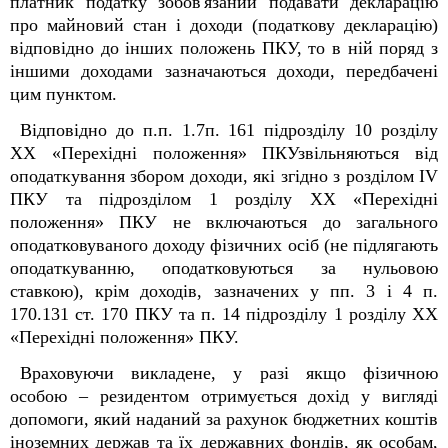
платник податку зобов'язаний подавати декларацію
про майновий стан і доходи (податкову декларацію)
відповідно до інших положень ПКУ, то в ній поряд з
іншими доходами зазначаються доходи, передбачені
цим пунктом.
Відповідно до п.п. 1.7п. 16
1
підрозділу 10 розділу
XX «Перехідні положення» ПКУзвільняються від
оподаткування збором доходи, які згідно з розділом IV
ПКУ та підрозділом 1 розділу XX «Перехідні
положення» ПКУ не включаються до загального
оподатковуваного доходу фізичних осіб (не підлягають
оподаткуванню, оподатковуються за нульовою
ставкою), крім доходів, зазначених у пп. 3 і 4 п.
170.13
1
ст. 170 ПКУ та п. 14 підрозділу 1 розділу XX
«Перехідні положення» ПКУ.
Враховуючи викладене, у разі якщо фізичною
особою – резидентом отримується дохід у вигляді
допомоги, який наданий за рахунок бюджетних коштів
іноземних держав та їх державних фондів, як особам,