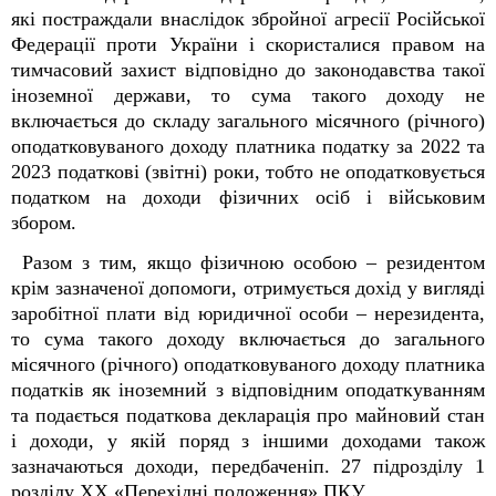
які постраждали внаслідок збройної агресії Російської
Федерації проти України і скористалися правом на
тимчасовий захист відповідно до законодавства такої
іноземної держави, то сума такого доходу не
включається до складу загального місячного (річного)
оподатковуваного доходу платника податку за 2022 та
2023 податкові (звітні) роки, тобто не оподатковується
податком на доходи фізичних осіб і військовим
збором.
Разом з тим, якщо фізичною особою – резидентом
крім зазначеної допомоги, отримується дохід у вигляді
заробітної плати від юридичної особи – нерезидента,
то сума такого доходу включається до загального
місячного (річного) оподатковуваного доходу платника
податків як іноземний з відповідним оподаткуванням
та подається податкова декларація про майновий стан
і доходи, у якій поряд з іншими доходами також
зазначаються доходи, передбаченіп. 27 підрозділу 1
розділу XX «Перехідні положення» ПКУ.