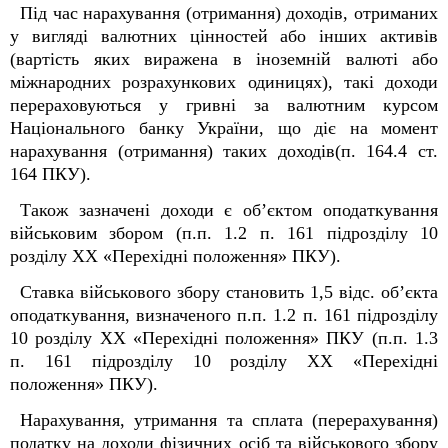
Під час нарахування (отримання) доходів, отриманих
у вигляді валютних цінностей або інших активів
(вартість яких виражена в іноземній валюті або
міжнародних розрахункових одиницях), такі доходи
перераховуються у гривні за валютним курсом
Національного банку України, що діє на момент
нарахування (отримання) таких доходів(п. 164.4 ст.
164 ПКУ).
Також зазначені доходи є об’єктом оподаткування
військовим збором (п.п. 1.2 п. 16
1
підрозділу 10
розділу XX «Перехідні положення» ПКУ).
Ставка військового збору становить 1,5 відс. об’єкта
оподаткування, визначеного п.п. 1.2 п. 16
1
підрозділу
10 розділу XX «Перехідні положення» ПКУ (п.п. 1.3
п. 16
1
підрозділу 10 розділу XX «Перехідні
положення» ПКУ).
Нарахування, утримання та сплата (перерахування)
податку на доходи фізичних осіб та військового збору