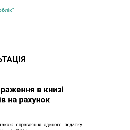
облік"
ЬТАЦІЯ
браження в книзі
в на рахунок
 також справляння єдиного податку