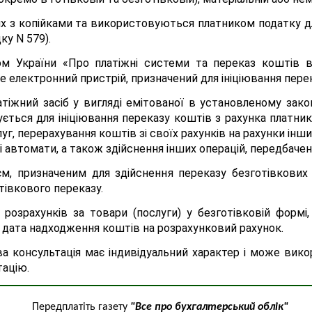
х з копійками та використовуються платником податку дл
ку N 579).
м України «Про платіжні системи та переказ коштів в У
е електронний пристрій, призначений для ініціювання перек
атіжний засіб у вигляді емітованої в установленому зак
ється для ініціювання переказу коштів з рахунка платника
уг, перерахування коштів зі своїх рахунків на рахунки інши
кі автомати, а також здійснення інших операцій, передбаче
м, призначеним для здійснення переказу безготівкових 
івкового переказу.
 розрахунків за товари (послуги) у безготівковій форм
я дата надходження коштів на розрахунковий рахунок.
ва консультація має індивідуальний характер і може ви
тацію.
Передплатіть газету
"Все про бухгалтерський облік"