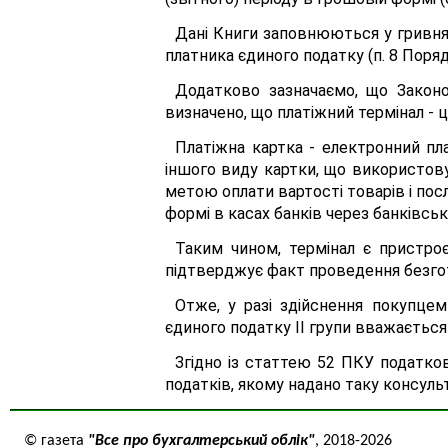
Дані Книги заповнюються у гривня
платника єдиного податку (п. 8 Поряд
Додатково зазначаємо, що Законо
визначено, що платіжний термінал - ц
Платіжна картка - електронний пл
іншого виду картки, що використову
метою оплати вартості товарів і посл
формі в касах банків через банківсь
Таким чином, термінал є пристроє
підтверджує факт проведення безгот
Отже, у разі здійснення покупцем
єдиного податку II групи вважаєтьс
Згідно із статтею 52 ПКУ податко
податків, якому надано таку консуль
© газета
"Все про бухгалтерський облік"
, 2018-2026