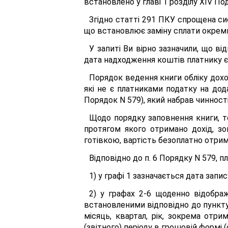
встановлено у главі 1 розділу XIV По
Згідно статті 291 ПКУ спрощена сис
що встановлює заміну сплати окремих 
У запиті Ви вірно зазначили, що в
дата надходження коштів платнику єд
Порядок ведення книги обліку доход
які не є платниками податку на дода
Порядок N 579), який набрав чинності 
Щодо порядку заповнення книги, т
протягом якого отримано дохід, зо
готівкою, вартість безоплатно отрима
Відповідно до п. 6 Порядку N 579, 
1) у графі 1 зазначається дата запис
2) у графах 2-6 щоденно відображ
встановленими відповідно до пункту 2
місяць, квартал, рік, зокрема отри
(звітного) періоду в грошовій формі (