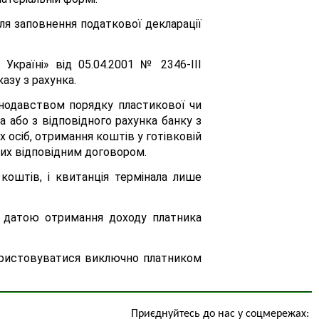
я заповнення податкової декларації
країні» від 05.04.2001 № 2346-ІІІ
азу з рахунка.
онодавством порядку пластикової чи
 або з відповідного рахунка банку з
х осіб, отримання коштів у готівковій
них відповідним договором.
коштів, і квитанція термінала лише
і, датою отримання доходу платника
користовуватися виключно платником
Приєднуйтесь до нас у соцмережах: