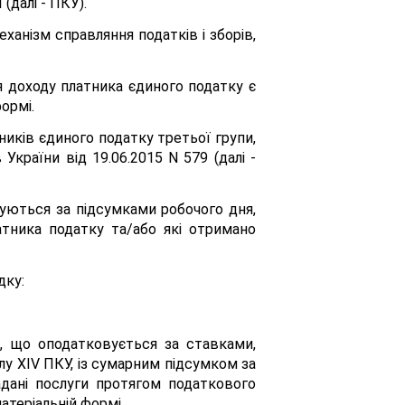
(далі - ПКУ).
ханізм справляння податків і зборів,
я доходу платника єдиного податку є
ормі.
ників єдиного податку третьої групи,
України від 19.06.2015 N 579 (далі -
нуються за підсумками робочого дня,
атника податку та/або які отримано
дку:
і, що оподатковується за ставками,
ілу XIV ПКУ, із сумарним підсумком за
надані послуги протягом податкового
атеріальній формі.