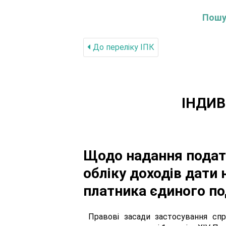
Пошук
До переліку IПК
ІНДИВ
Щодо надання податк
обліку доходів дати
платника єдиного по
Правові засади застосування спр