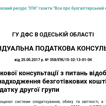
овий ресурс "ІПК" газети "Все про бухгалтерський 
ГУ ДФС В ОДЕСЬКIЙ ОБЛАСТI
ІДУАЛЬНА ПОДАТКОВА КОНСУЛ
від 25.05.2017 р. № 358/ІПК/15-32-13-01-04
ової консультації з питань відо
 надходження безготівкових кошті
датку другої групи
ощеної системи оподаткування, обліку та звітності, а