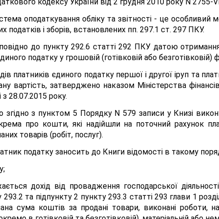
даткового кодексу України від 2 грудня 2010 року N 2755-VI 
тема оподаткування обліку та звітності - це особливий ме
податків і зборів, встановлених пп. 297.1 ст. 297 ПКУ.
ідповідно до пункту 292.6 статті 292 ПКУ датою отриманн
иного податку у грошовій (готівковій або безготівковій) ф
ів платників єдиного податку першої і другої іруп та плат
ну вартість, затверджено наказом Міністерства фінансів 
з 28.07.2015 року.
о згідно з пунктом 5 Порядку N 579 записи у Книзі вико
крема про кошти, які надійшли на поточний рахунок пл
них товарів (робіт, послуг).
платник податку заносить до Книги відомості в такому поря
у;
ається дохід від провадження господарської діяльност
93.2 та підпункту 2 пункту 293.3 статті 293 глави 1 розд
мана сума коштів за продані товари, виконані роботи, 
окремо в готівковій та безготівковій), матеріальній або нем