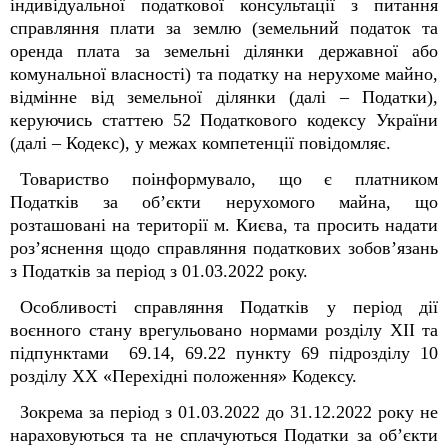
індивідуальної податкової консультації з питання
справляння плати за землю (земельний податок та
оренда плата за земельні ділянки державної або
комунальної власності) та податку на нерухоме майно,
відмінне від земельної ділянки (далі – Податки),
керуючись статтею 52 Податкового кодексу України
(далі – Кодекс), у межах компетенції повідомляє.
Товариство поінформувало, що є платником
Податків за об’єкти нерухомого майна, що
розташовані на території м. Києва, та просить надати
роз’яснення щодо справляння податкових зобов’язань
з Податків за період з 01.03.2022 року.
Особливості справляння Податків у період дії
воєнного стану врегульовано нормами розділу ХІІ та
підпунктами 69.14, 69.22 пункту 69 підрозділу 10
розділу ХХ «Перехідні положення» Кодексу.
Зокрема за період з 01.03.2022 до 31.12.2022 року не
нараховуються та не сплачуються Податки за об’єкти