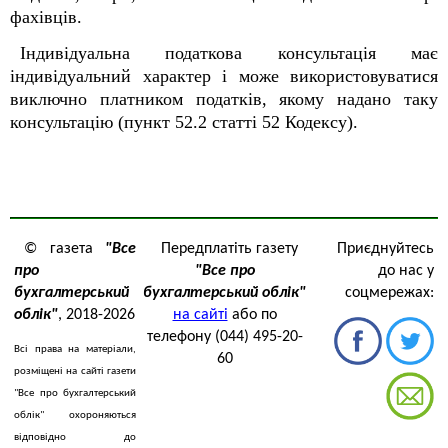
фахівців.
Індивідуальна податкова консультація має
індивідуальний характер і може використовуватися
виключно платником податків, якому надано таку
консультацію (пункт 52.2 статті 52 Кодексу).
© газета
"Все
Передплатіть газету
Приєднуйтесь
про
"Все про
до нас у
бухгалтерський
бухгалтерський облік"
соцмережах:
облік"
, 2018-2026
на сайті
або по
телефону (044) 495-20-
Всі права на матеріали,
60
розміщені на сайті газети
"Все про бухгалтерський
облік" охороняються
відповідно до