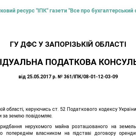
овий ресурс "ІПК" газети "Все про бухгалтерський 
ГУ ДФС У ЗАПОРIЗЬКIЙ ОБЛАСТI
ІДУАЛЬНА ПОДАТКОВА КОНСУЛ
від 25.05.2017 р. № 361/ІПК/08-01-12-03-09
ій області, керуючись ст. 52 Податкового кодексу України 
и за землю повідомляє.
ридбання нерухомого майна розташованого на земельні
го попереднім власником на підставі договору оренди