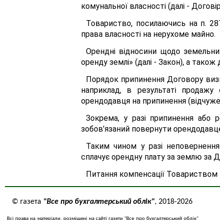
комунальної власності (далі - Договір
Товариство, посилаючись на п. 28
права власності на нерухоме майно.
Орендні відносини щодо земельни
оренду землі» (далі - Закон), а тако
Порядок припинення Договору визн
наприклад, в результаті продажу 
орендодавця на припинення (відчуженн
Зокрема, у разі припинення або 
зобов’язаний повернути орендодавцев
Таким чином у разі неповерненн
сплачує орендну плату за землю за 
Питання компенсації Товариством в
© газета
"Все про бухгалтерський облік"
, 2018-2026
Всі права на матеріали, розміщені на сайті газети "Все про бухгалтерський облік"