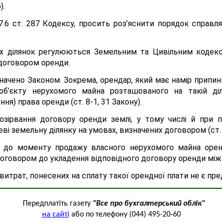
).
7.6 ст. 287 Кодексу, просить роз’яснити порядок справл
х ділянок регулюються Земельним та Цивільним кодекс
ж договором оренди.
ачено Законом. Зокрема, орендар, який має намір припин
об’єкту нерухомого майна розташованого на такій діл
я) права оренди (ст. 8-1, 31 Закону).
розірвання договору оренди землі, у тому числі й при 
і земельну ділянку на умовах, визначених договором (ст. 
я до моменту продажу власного нерухомого майна орен
Договором до укладення відповідного договору оренди мі
итрат, понесених на сплату такої орендної плати не є п
Передплатіть газету
"Все про бухгалтерський облік"
на сайті
або по телефону (044) 495-20-60