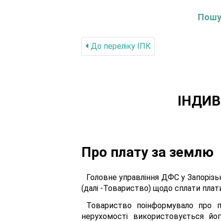
Пошук
До переліку IПК
ІНДИВ
Про плату за землю
Головне управління ДФС у Запорізьк
(далі -Товариство) щодо сплати плат
Товариство поінформувало про п
нерухомості використовується йо