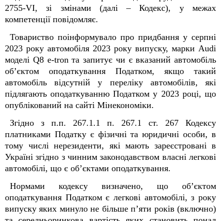
2755-VI, зі змінами (далі – Кодекс), у межах
компетенції повідомляє.
Товариство поінформувало про придбання у серпні
2023 року автомобіля 2023 року випуску, марки Audi
моделі Q8 e-tron та запитує чи є вказаний автомобіль
об’єктом оподаткування Податком, якщо такий
автомобіль відсутній у переліку автомобілів, які
підлягають оподаткуванню Податком у 2023 році, що
опублікований на сайті Мінекономіки.
Згідно з п.п. 267.1.1 п. 267.1 ст. 267 Кодексу
платниками Податку є фізичні та юридичні особи, в
тому числі нерезиденти, які мають зареєстровані в
Україні згідно з чинним законодавством власні легкові
автомобілі, що є об’єктами оподаткування.
Нормами кодексу визначено, що об’єктом
оподаткування Податком є легкові автомобілі, з року
випуску яких минуло не більше п’яти років (включно)
та середньоринкова вартість яких становить понад