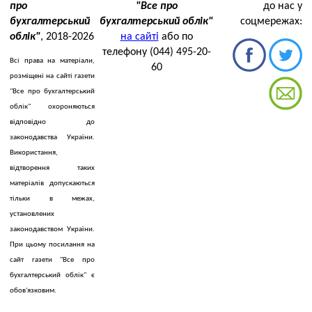
про
"Все про
до нас у
бухгалтерський
бухгалтерський облік"
соцмережах:
облік"
, 2018-2026
на сайті
або по
телефону (044) 495-20-
Всі права на матеріали,
60
розміщені на сайті газети
"Все про бухгалтерський
облік" охороняються
відповідно до
законодавства України.
Використання,
відтворення таких
матеріалів допускаються
тільки в межах,
установлених
законодавством України.
При цьому посилання на
сайт газети "Все про
бухгалтерський облік" є
обов'язковим.