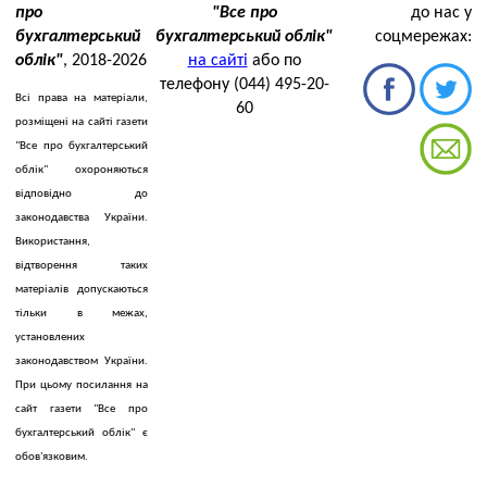
про
"Все про
до нас у
бухгалтерський
бухгалтерський облік"
соцмережах:
облік"
, 2018-2026
на сайті
або по
телефону (044) 495-20-
Всі права на матеріали,
60
розміщені на сайті газети
"Все про бухгалтерський
облік" охороняються
відповідно до
законодавства України.
Використання,
відтворення таких
матеріалів допускаються
тільки в межах,
установлених
законодавством України.
При цьому посилання на
сайт газети "Все про
бухгалтерський облік" є
обов'язковим.