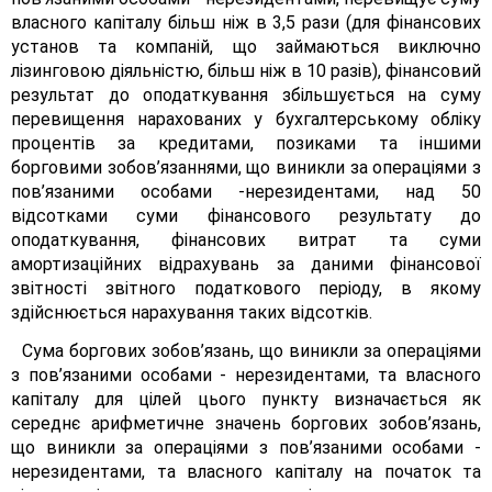
власного капіталу більш ніж в 3,5 рази (для фінансових
установ та компаній, що займаються виключно
лізинговою діяльністю, більш ніж в 10 разів), фінансовий
результат до оподаткування збільшується на суму
перевищення нарахованих у бухгалтерському обліку
процентів за кредитами, позиками та іншими
борговими зобов’язаннями, що виникли за операціями з
пов’язаними особами -нерезидентами, над 50
відсотками суми фінансового результату до
оподаткування, фінансових витрат та суми
амортизаційних відрахувань за даними фінансової
звітності звітного податкового періоду, в якому
здійснюється нарахування таких відсотків.
Сума боргових зобов’язань, що виникли за операціями
з пов’язаними особами - нерезидентами, та власного
капіталу для цілей цього пункту визначається як
середнє арифметичне значень боргових зобов’язань,
що виникли за операціями з пов’язаними особами -
нерезидентами, та власного капіталу на початок та