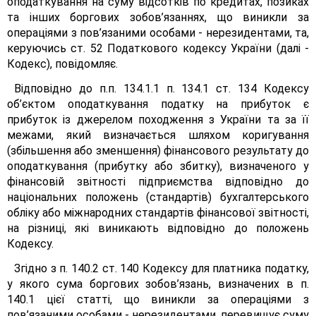
оподаткування на суму відсотків по кредитах, позиках
та інших боргових зобов’язаннях, що виникли за
операціями з пов’язаними особами - нерезидентами, та,
керуючись ст. 52 Податкового кодексу України (далі -
Кодекс), повідомляє.
Відповідно до п.п. 134.1.1 п. 134.1 ст. 134 Кодексу
об’єктом оподаткування податку на прибуток є
прибуток із джерелом походження з України та за її
межами, який визначається шляхом коригування
(збільшення або зменшення) фінансового результату до
оподаткування (прибутку або збитку), визначеного у
фінансовій звітності підприємства відповідно до
національних положень (стандартів) бухгалтерського
обліку або міжнародних стандартів фінансової звітності,
на різниці, які виникають відповідно до положень
Кодексу.
Згідно з п. 140.2 ст. 140 Кодексу для платника податку,
у якого сума боргових зобов’язань, визначених в п.
140.1 цієї статті, що виникли за операціями з
пов’язаними особами - нерезидентами, перевищує суму