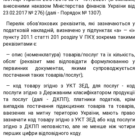
внесеними наказом Міністерства фінансів України від
23.02.2017 № 276) (далі - Порядок № 1307).
Перелік обов’язкових реквізитів, які зазначаються у
податковій накладній, визначено у підпунктах «а» — «і»
пункту 201.1 статті 201 розділу V ПКУ, зокрема такими
реквізитами є:
— опис (номенклатура) товарів/послуг та їх кількість,
обсяг (реквізит має відповідати формулюванню у
первинних документах, якими супроводжується
постачання таких товарів/послуг);
— код товару згідно з УКТ ЗЕД, для послуг - код
послуги згідно з Державним класифікатором продукції
та послуг (далі - ДКПП); платники податків, крім
випадків постачання підакцизних товарів та товарів,
ввезених на митну територію України, мають право
зазначати код товару згідно з УКТ ЗЕД або код послуги
згідно з ДКПП неповністю, але не менше ніж чотири
перших цифри відповідного коду.