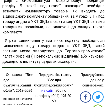
графі 2 «Номенклатура товарів/послуг продавця»
розділу Б такої податкової накладної необхідно
зазначити номенклатуру товарів, які входять до
відповідного комплекту обладнання, та у графі 3.1 «Код
товару згідно з УКТ ЗЕД» вказати код УКТ ЗЕД за тими
товарними позиціями, які включені до складу такого
комплекту.
У разі виникнення у платника податку необхідності
визначення коду товару згідно з УКТ ЗЕД, такий
платник може звернутися до Торгово-промислової
палати України (її регіональних відділень) або науково-
дослідного інституту судових експертиз.
© газета
"Все
Передплатіть газету
Приєднуйтесь
про
"Все про
до нас у
бухгалтерський
бухгалтерський облік"
соцмережах:
облік"
, 2018-2026
на сайті
або по
телефону (044) 495-20-
Всі права на матеріали,
60
розміщені на сайті газети