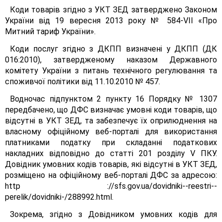
Коди товарів згідно з УКТ ЗЕД затверджено Законом
України від 19 вересня 2013 року № 584-VІІ «Про
Митний тариф України».
Коди послуг згідно з ДКПП визначені у ДКПП (ДК
016:2010), затвердженому наказом Державного
комітету України з питань технічного регулювання та
споживчої політики від 11.10.2010 № 457.
Водночас підпунктом 2 пункту 16 Порядку № 1307
передбачено, що ДФС визначає умовні коди товарів, що
відсутні в УКТ ЗЕД, та забезпечує їх оприлюднення на
власному офіційному веб-порталі для використання
платниками податку при складанні податкових
накладних відповідно до статті 201 розділу V ПКУ.
Довідник умовних кодів товарів, які відсутні в УКТ ЗЕД,
розміщено на офіційному веб-порталі ДФС за адресою:
http ://sfs.gov.ua/dovidniki--reestri--
perelik/dovidniki-/288992.html.
Зокрема, згідно з Довідником умовних кодів для