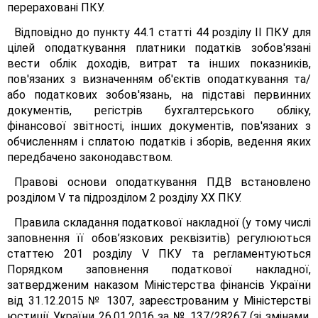
перераховані ПКУ.
Відповідно до пункту 44.1 статті 44 розділу II ПКУ для
цілей оподаткування платники податків зобов'язані
вести облік доходів, витрат та інших показників,
пов'язаних з визначенням об'єктів оподаткування та/
або податкових зобов'язань, на підставі первинних
документів, регістрів бухгалтерського обліку,
фінансової звітності, інших документів, пов'язаних з
обчисленням і сплатою податків і зборів, ведення яких
передбачено законодавством.
Правові основи оподаткування ПДВ встановлено
розділом V та підрозділом 2 розділу XX ПКУ.
Правила складання податкової накладної (у тому числі
заповнення її обов’язкових реквізитів) регулюються
статтею 201 розділу V ПКУ та регламентуються
Порядком заповнення податкової накладної,
затвердженим наказом Міністерства фінансів України
від 31.12.2015 № 1307, зареєстрованим у Міністерстві
юстиції України 26.01.2016 за № 137/28267 (зі змінами,