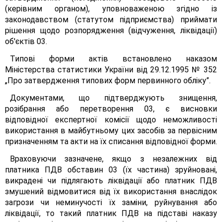
(керівним органом), уповноваженою згідно із
законодавством (статутом підприємства) приймати
рішення щодо розпорядження (відчуження, ліквідації)
об'єктів 03.
Типові форми актів встановлено наказом
Міністерства статистики України від 29.12.1995 № 352
„Про затвердження типових форм первинного обліку”.
Документами, що підтверджують знищення,
розібрання або перетворення 03, є висновки
відповідної експертної комісії щодо неможливості
використання в майбутньому цих засобів за первісним
призначенням та акти на їх списання відповідної форми.
Враховуючи зазначене, якщо з незалежних від
платника ПДВ обставин 03 (їх частина) зруйновані,
викрадені чи підлягають ліквідації або платник ПДВ
змушений відмовитися від їх використання внаслідок
загрози чи неминучості їх заміни, руйнування або
ліквідації, то такий платник ПДВ на підставі наказу