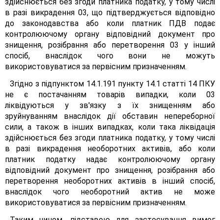
здійснюється без згоди платника податку, у тому числі
в разі викрадення 03, що підтверджується відповідно
до законодавства або коли платник ПДВ подає
контролюючому органу відповідний документ про
знищення, розібрання або перетворення 03 у інший
спосіб, внаслідок чого вони не можуть
використовуватися за первісним призначенням.
Згідно з підпунктом 14.1.191 пункту 14.1 статті 14 ПКУ
не є постачанням товарів випадки, коли 03
ліквідуються у зв'язку з їх знищенням або
зруйнуванням внаслідок дії обставин непереборної
сили, а також в інших випадках, коли така ліквідація
здійснюється без згоди платника податку, у тому числі
в разі викрадення необоротних активів, або коли
платник податку надає контролюючому органу
відповідний документ про знищення, розібрання або
перетворення необоротних активів в інший спосіб,
внаслідок чого необоротний актив не може
використовуватися за первісним призначенням.
Таким чином, підставою для застосування вимог