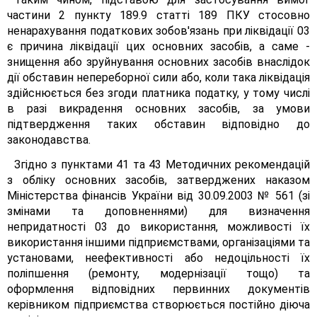
частини 2 пункту 189.9 статті 189 ПКУ стосовно
ненарахування податкових зобов'язань при ліквідації 03
є причина ліквідації цих основних засобів, а саме -
знищення або зруйнування основних засобів внаслідок
дії обставин непереборної сили або, коли така ліквідація
здійснюється без згоди платника податку, у тому числі
в разі викрадення основних засобів, за умови
підтвердження таких обставин відповідно до
законодавства.
Згідно з пунктами 41 та 43 Методичних рекомендацій
з обліку основних засобів, затверджених наказом
Міністерства фінансів України від 30.09.2003 № 561 (зі
змінами та доповненнями) для визначення
непридатності 03 до використання, можливості їх
використання іншими підприємствами, організаціями та
установами, неефективності або недоцільності їх
поліпшення (ремонту, модернізації тощо) та
оформлення відповідних первинних документів
керівником підприємства створюється постійно діюча