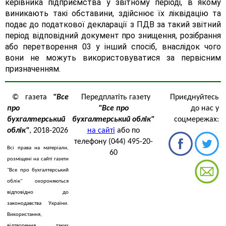
керівника підприємства у звітному періоді, в якому
виникають такі обставини, здійснює їх ліквідацію та
подає до податкової декларації з ПДВ за такий звітний
період відповідний документ про знищення, розібрання
або перетворення 03 у інший спосіб, внаслідок чого
вони не можуть використовуватися за первісним
призначенням.
© газета
"Все
Передплатіть газету
Приєднуйтесь
про
"Все про
до нас у
бухгалтерський
бухгалтерський облік"
соцмережах:
облік"
, 2018-2026
на сайті
або по
телефону (044) 495-20-
Всі права на матеріали,
60
розміщені на сайті газети
"Все про бухгалтерський
облік" охороняються
відповідно до
законодавства України.
Використання,
відтворення таких