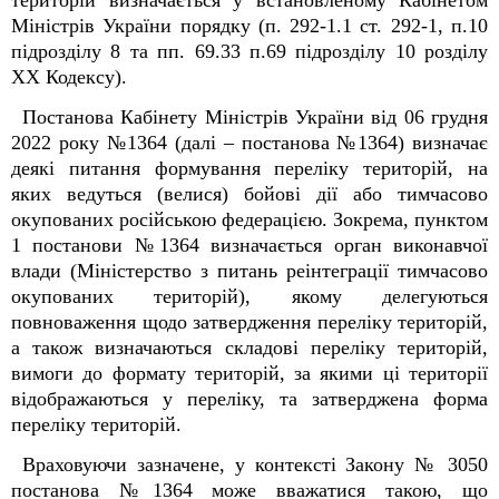
територій визначається у встановленому Кабінетом
Міністрів України порядку (п. 292-1.1 ст. 292-1, п.10
підрозділу 8 та пп. 69.33 п.69 підрозділу 10 розділу
ХХ Кодексу).
Постанова Кабінету Міністрів України від 06 грудня
2022 року №1364 (далі – постанова №1364) визначає
деякі питання формування переліку територій, на
яких ведуться (велися) бойові дії або тимчасово
окупованих російською федерацією. Зокрема, пунктом
1 постанови №1364 визначається орган виконавчої
влади (Міністерство з питань реінтеграції тимчасово
окупованих територій), якому делегуються
повноваження щодо затвердження переліку територій,
а також визначаються складові переліку територій,
вимоги до формату територій, за якими ці території
відображаються у переліку, та затверджена форма
переліку територій.
Враховуючи зазначене, у контексті Закону № 3050
постанова №1364 може вважатися такою, що