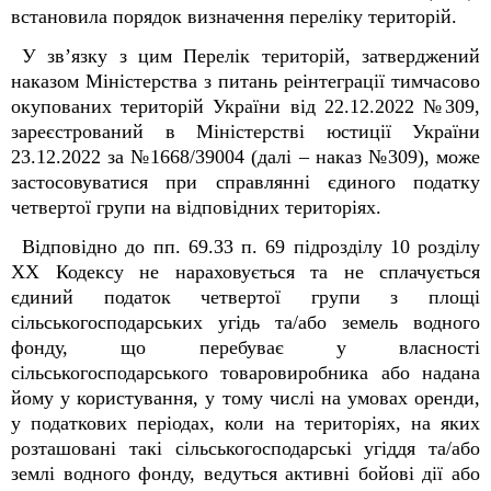
встановила порядок визначення переліку територій.
У зв’язку з цим Перелік територій, затверджений
наказом Міністерства з питань реінтеграції тимчасово
окупованих територій України від 22.12.2022 №309,
зареєстрований в Міністерстві юстиції України
23.12.2022 за №1668/39004 (далі – наказ №309), може
застосовуватися при справлянні єдиного податку
четвертої групи на відповідних територіях.
Відповідно до пп. 69.33 п. 69 підрозділу 10 розділу
ХХ Кодексу не нараховується та не сплачується
єдиний податок четвертої групи з площі
сільськогосподарських угідь та/або земель водного
фонду, що перебуває у власності
сільськогосподарського товаровиробника або надана
йому у користування, у тому числі на умовах оренди,
у податкових періодах, коли на територіях, на яких
розташовані такі сільськогосподарські угіддя та/або
землі водного фонду, ведуться активні бойові дії або