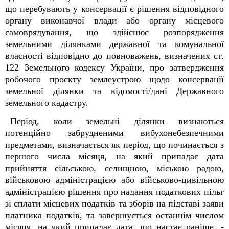
що перебувають у консервації є рішення відповідного
органу виконавчої влади або органу місцевого
самоврядування, що здійснює розпорядження
земельними ділянками державної та комунальної
власності відповідно до повноважень, визначених ст.
122 Земельного кодексу України, про затвердження
робочого проєкту землеустрою щодо консервації
земельної ділянки та відомості/дані Державного
земельного кадастру.
Період, коли земельні ділянки визнаються
потенційно забрудненими вибухонебезпечними
предметами, визначається як період, що починається з
першого числа місяця, на який припадає дата
прийняття сільською, селищною, міською радою,
військовою адміністрацією або військово-цивільною
адміністрацією рішення про надання податкових пільг
зі сплати місцевих податків та зборів на підставі заяви
платника податків, та завершується останнім числом
місяця, на який припадає дата, що настає раніше, -