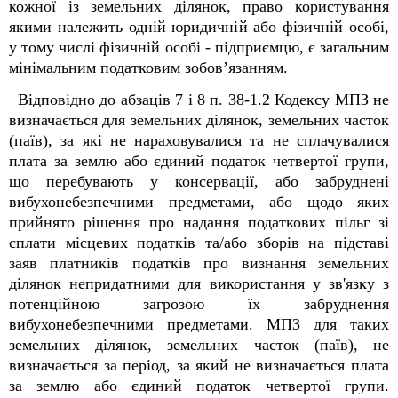
кожної із земельних ділянок, право користування
якими належить одній юридичній або фізичній особі,
у тому числі фізичній особі - підприємцю, є загальним
мінімальним податковим зобов’язанням.
Відповідно до абзаців 7 і 8 п. 38-1.2 Кодексу МПЗ не
визначається для земельних ділянок, земельних часток
(паїв), за які не нараховувалися та не сплачувалися
плата за землю або єдиний податок четвертої групи,
що перебувають у консервації, або забруднені
вибухонебезпечними предметами, або щодо яких
прийнято рішення про надання податкових пільг зі
сплати місцевих податків та/або зборів на підставі
заяв платників податків про визнання земельних
ділянок непридатними для використання у зв'язку з
потенційною загрозою їх забруднення
вибухонебезпечними предметами. МПЗ для таких
земельних ділянок, земельних часток (паїв), не
визначається за період, за який не визначається плата
за землю або єдиний податок четвертої групи.