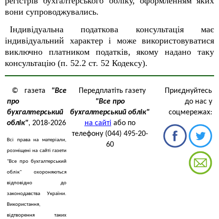
регістрів бухгалтерського обліку, оформленням яких
вони супроводжувались.
Індивідуальна податкова консультація має
індивідуальний характер і може використовуватися
виключно платником податків, якому надано таку
консультацію (п. 52.2 ст. 52 Кодексу).
© газета
"Все
Передплатіть газету
Приєднуйтесь
про
"Все про
до нас у
бухгалтерський
бухгалтерський облік"
соцмережах:
облік"
, 2018-2026
на сайті
або по
телефону (044) 495-20-
Всі права на матеріали,
60
розміщені на сайті газети
"Все про бухгалтерський
облік" охороняються
відповідно до
законодавства України.
Використання,
відтворення таких