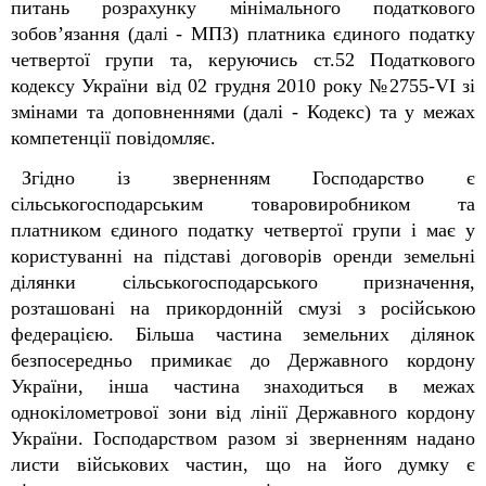
питань розрахунку мінімального податкового
зобов’язання (далі - МПЗ) платника єдиного податку
четвертої групи та, керуючись ст.52 Податкового
кодексу України від 02 грудня 2010 року №2755-VI зі
змінами та доповненнями (далі - Кодекс) та у межах
компетенції повідомляє.
Згідно із зверненням Господарство є
сільськогосподарським товаровиробником та
платником єдиного податку четвертої групи і має у
користуванні на підставі договорів оренди земельні
ділянки сільськогосподарського призначення,
розташовані на прикордонній смузі з російською
федерацією. Більша частина земельних ділянок
безпосередньо примикає до Державного кордону
України, інша частина знаходиться в межах
однокілометрової зони від лінії Державного кордону
України. Господарством разом зі зверненням надано
листи військових частин, що на його думку є