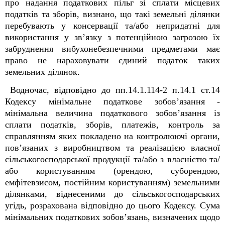
про надання податкових пільг зі сплати місцевих
податків та зборів, визнано, що такі земельні ділянки
перебувають у консервації та/або непридатні для
використання у зв’язку з потенційною загрозою їх
забруднення вибухонебезпечними предметами має
право не нараховувати єдиний податок таких
земельних ділянок.
Водночас, відповідно до пп.14.1.114-2 п.14.1 ст.14
Кодексу мінімальне податкове зобов’язання -
мінімальна величина податкового зобов’язання із
сплати податків, зборів, платежів, контроль за
справлянням яких покладено на контролюючі органи,
пов’язаних з виробництвом та реалізацією власної
сільськогосподарської продукції та/або з власністю та/
або користуванням (орендою, суборендою,
емфітевзисом, постійним користуванням) земельними
ділянками, віднесеними до сільськогосподарських
угідь, розрахована відповідно до цього Кодексу. Сума
мінімальних податкових зобов’язань, визначених щодо