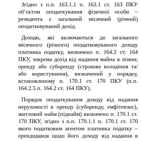
Згідно з п.п. 163.1.1 п. 163.1 ст. 163 ПКУ
об’єктом оподаткування фізичної особи –
резидента є загальний місячний (річний)
оподатковуваний дохід.
Доходи, які включаються до загального
місячного (річного) оподатковуваного доходу
платника податку, визначено п. 164.2 ст. 164
ПКУ, зокрема дохід від надання майна в лізинг,
оренду або суборенду (строкове володіння та/
або користування), визначений у порядку,
встановленому п. 170.1 ст. 170 ПКУ (п.п.
164.2.5 п. 164.2 ст. 164 ПКУ).
Порядок оподаткування доходу від надання
нерухомості в оренду (суборенду, емфітевзис),
житловий найм (піднайм) визначено п. 170.1 ст.
170 ПКУ, згідно з п.п. 170.1.1 п. 170.1 ст. 170
якого податковим агентом платника податку –
орендодавця щодо його доходу від надання в