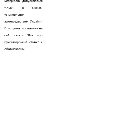
матеріалів допускаються
тільки в межах,
установлених
законодавством України.
При цьому посилання на
сайт газети "Все про
бухгалтерський облік" є
обов'язковим.