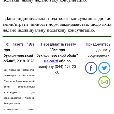
податків, якому надано таку консультацію.
_______________________________________________
Дана індивідуальна податкова консультація діє до
зміни/втрати чинності норм законодавства, щодо яких
надано індивідуальну податкову консультацію.
© газета
"Все
Передплатіть газету
Приєднуйтесь
про
"Все про
до нас у
бухгалтерський
бухгалтерський облік"
соцмережах:
облік"
, 2018-2026
на сайті
або по
телефону (044) 495-20-
Всі права на матеріали,
60
розміщені на сайті газети
"Все про бухгалтерський
облік" охороняються
відповідно до
законодавства України.
Використання,
відтворення таких