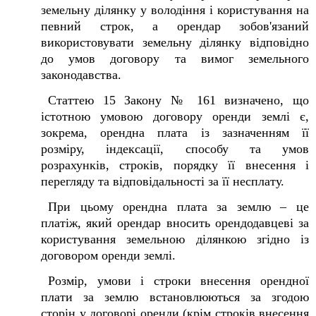
земельну ділянку у володіння і користування на
певний строк, а орендар зобов'язаний
використовувати земельну ділянку відповідно
до умов договору та вимог земельного
законодавства.
Статтею 15 Закону № 161 визначено, що
істотною умовою договору оренди землі є,
зокрема, орендна плата із зазначенням її
розміру, індексації, способу та умов
розрахунків, строків, порядку її внесення і
перегляду та відповідальності за її несплату.
При цьому орендна плата за землю – це
платіж, який орендар вносить орендодавцеві за
користування земельною ділянкою згідно із
договором оренди землі.
Розмір, умови і строки внесення орендної
плати за землю встановлюються за згодою
сторін у договорі оренди (крім строків внесення