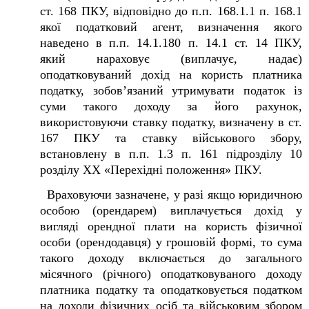
ст. 168 ПКУ, відповідно до п.п. 168.1.1 п. 168.1
якої податковий агент, визначення якого
наведено в п.п. 14.1.180 п. 14.1 ст. 14 ПКУ,
який нараховує (виплачує, надає)
оподатковуваний дохід на користь платника
податку, зобов’язаний утримувати податок із
суми такого доходу за його рахунок,
використовуючи ставку податку, визначену в ст.
167 ПКУ та ставку військового збору,
встановлену в п.п. 1.3 п. 16
1
підрозділу 10
розділу XX «Перехідні положення» ПКУ.
Враховуючи зазначене, у разі якщо юридичною
особою (орендарем) виплачується дохід у
вигляді орендної плати на користь фізичної
особи (орендодавця) у грошовій формі, то сума
такого доходу включається до загального
місячного (річного) оподатковуваного доходу
платника податку та оподатковується податком
на доходи фізичних осіб та військовим збором