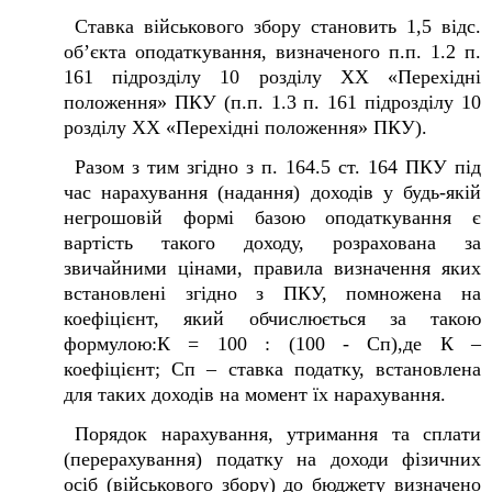
Ставка військового збору становить 1,5 відс.
об’єкта оподаткування, визначеного п.п. 1.2 п.
16
1
підрозділу 10 розділу XX «Перехідні
положення» ПКУ (п.п. 1.3 п. 16
1
підрозділу 10
розділу XX «Перехідні положення» ПКУ).
Разом з тим згідно з п. 164.5 ст. 164 ПКУ під
час нарахування (надання) доходів у будь-якій
негрошовій формі базою оподаткування є
вартість такого доходу, розрахована за
звичайними цінами, правила визначення яких
встановлені згідно з ПКУ, помножена на
коефіцієнт, який обчислюється за такою
формулою:К = 100 : (100 - Сп),де К –
коефіцієнт; Сп – ставка податку, встановлена
для таких доходів на момент їх нарахування.
Порядок нарахування, утримання та сплати
(перерахування) податку на доходи фізичних
осіб (військового збору) до бюджету визначено