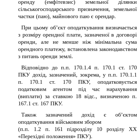
оренду (емфітевзис) земельної ділянки
сільськогосподарського призначення, земельної
частки (паю), майнового паю є орендар.
При цьому об’єкт оподаткування визначається
з розміру орендної плати, зазначеної в договорі
оренди, але не менше ніж мінімальна сума
орендного платежу, встановлена законодавством
з питань оренди землі.
Відповідно до п.п. 170.1.4 п. 170.1 ст. 170
ПКУ дохід, зазначений, зокрема, у п.п. 170.1.1
п. 170.1 ст. 170 ПКУ, оподатковується
податковим агентом під час нарахування
(виплати) за ставкою 18 відс., визначеною п.
167.1 ст. 167 ПКУ.
Також зазначений дохід є об’єктом
оподаткування військовим збором
(п.п. 1.2 п. 16
1
підрозділу 10 розділу ХХ
«Перехідні положення» ПКУ).