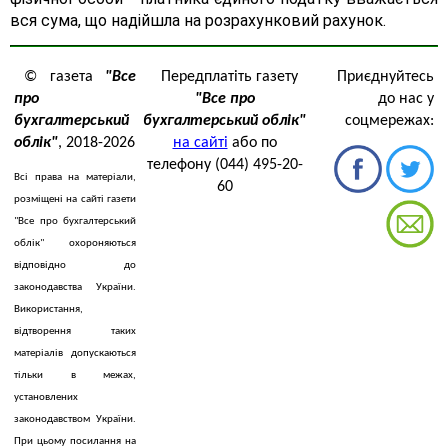
вся сума, що надійшла на розрахунковий рахунок.
© газета
"Все
Передплатіть газету
Приєднуйтесь
про
"Все про
до нас у
бухгалтерський
бухгалтерський облік"
соцмережах:
облік"
, 2018-2026
на сайті
або по
телефону (044) 495-20-
Всі права на матеріали,
60
розміщені на сайті газети
"Все про бухгалтерський
облік" охороняються
відповідно до
законодавства України.
Використання,
відтворення таких
матеріалів допускаються
тільки в межах,
установлених
законодавством України.
При цьому посилання на