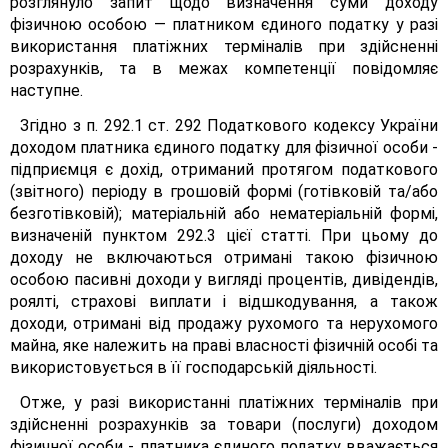
розглянуло запит щодо визначення суми доходу
фізичною особою — платником єдиного податку у разі
використання платіжних терміналів при здійсненні
розрахунків, та в межах компетенції повідомляє
наступне.
Згідно з п. 292.1 ст. 292 Податкового кодексу України
доходом платника єдиного податку для фізичної особи -
підприємця є дохід, отриманий протягом податкового
(звітного) періоду в грошовій формі (готівковій та/або
безготівковій); матеріальній або нематеріальній формі,
визначеній пунктом 292.3 цієї статті. При цьому до
доходу не включаються отримані такою фізичною
особою пасивні доходи у вигляді процентів, дивідендів,
роялті, страхові виплати і відшкодування, а також
доходи, отримані від продажу рухомого та нерухомого
майна, яке належить на праві власності фізичній особі та
використовується в її господарській діяльності.
Отже, у разі використанні платіжних терміналів при
здійсненні розрахунків за товари (послуги) доходом
фізичної особи - платника єдиного податку вважається