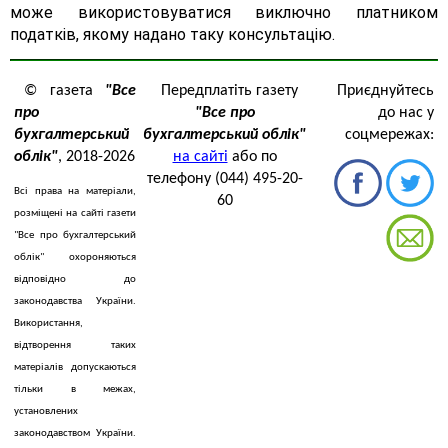
може використовуватися виключно платником
податків, якому надано таку консультацію.
© газета
"Все
Передплатіть газету
Приєднуйтесь
про
"Все про
до нас у
бухгалтерський
бухгалтерський облік"
соцмережах:
облік"
, 2018-2026
на сайті
або по
телефону (044) 495-20-
Всі права на матеріали,
60
розміщені на сайті газети
"Все про бухгалтерський
облік" охороняються
відповідно до
законодавства України.
Використання,
відтворення таких
матеріалів допускаються
тільки в межах,
установлених
законодавством України.