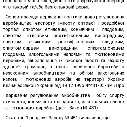
господарювання, які здійснюють розрахункові операції
у готівковій та/або безготівковій формі.
Основні засади державної політики щодо регулювання
виробництва, експорту, імпорту, оптової і роздрібної
торгівлі спиртом етиловим, коньячним і плодовим,
спиртом етиловим ректифікованим виноградним,
спиртом етиловим ректифікованим плодовим,
спиртом-сирцем виноградним, спиртом-сирцем
плодовим, алкогольними напоями та тютюновими
виробами, забезпечення їх високої якості та захисту
здоров’я громадян, а також посилення боротьби з
незаконним виробництвом та обігом алкогольних
напоїв і тютюнових виробів на території України
визначає Закон України від 19.12.1995 №481/95-ВР «Про
державне регулювання виробництва і обігу спирту
етилового, коньячного і плодового, алкогольних напоїв
та тютюнових виробів» (далі - Закон № 481).
Статтею 1 розділу І Закону № 481 визначено, що: