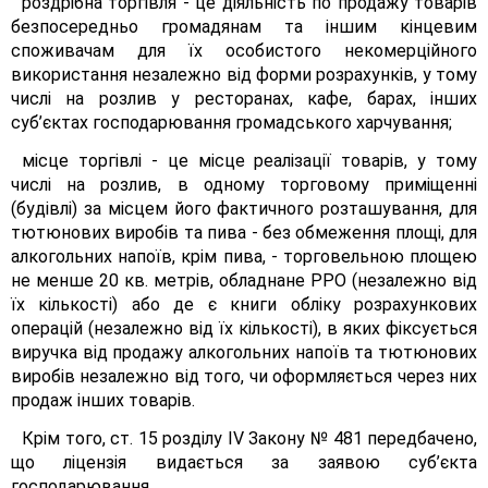
роздрібна торгівля - це діяльність по продажу товарів
безпосередньо громадянам та іншим кінцевим
споживачам для їх особистого некомерційного
використання незалежно від форми розрахунків, у тому
числі на розлив у ресторанах, кафе, барах, інших
суб’єктах господарювання громадського харчування;
місце торгівлі - це місце реалізації товарів, у тому
числі на розлив, в одному торговому приміщенні
(будівлі) за місцем його фактичного розташування, для
тютюнових виробів та пива - без обмеження площі, для
алкогольних напоїв, крім пива, - торговельною площею
не менше 20 кв. метрів, обладнане РРО (незалежно від
їх кількості) або де є книги обліку розрахункових
операцій (незалежно від їх кількості), в яких фіксується
виручка від продажу алкогольних напоїв та тютюнових
виробів незалежно від того, чи оформляється через них
продаж інших товарів.
Крім того, ст. 15 розділу IV Закону № 481 передбачено,
що ліцензія видається за заявою суб’єкта
господарювання.