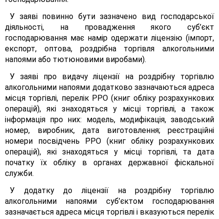
У заяві повинно бути зазначено вид господарської
діяльності, на провадження якого суб’єкт
господарювання має намір одержати ліцензію (імпорт,
експорт, оптова, роздрібна торгівля алкогольними
напоями або тютюновими виробами).
У заяві про видачу ліцензії на роздрібну торгівлю
алкогольними напоями додатково зазначаються адреса
місця торгівлі, перелік РРО (книг обліку розрахункових
операцій), які знаходяться у місці торгівлі, а також
інформація про них: модель, модифікація, заводський
номер, виробник, дата виготовлення; реєстраційні
номери посвідчень РРО (книг обліку розрахункових
операцій), які знаходяться у місці торгівлі, та дата
початку їх обліку в органах державної фіскальної
служби.
У додатку до ліцензії на роздрібну торгівлю
алкогольними напоями суб’єктом господарювання
зазначається адреса місця торгівлі і вказуються перелік