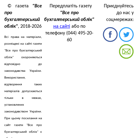
© газета
"Все
Передплатіть газету
Приєднуйтесь
про
"Все про
до нас у
бухгалтерський
бухгалтерський облік"
соцмережах:
облік"
, 2018-2026
на сайті
або по
телефону (044) 495-20-
Всі права на матеріали,
60
розміщені на сайті газети
"Все про бухгалтерський
облік" охороняються
відповідно до
законодавства України.
Використання,
відтворення таких
матеріалів допускаються
тільки в межах,
установлених
законодавством України.
При цьому посилання на
сайт газети "Все про
бухгалтерський облік" є