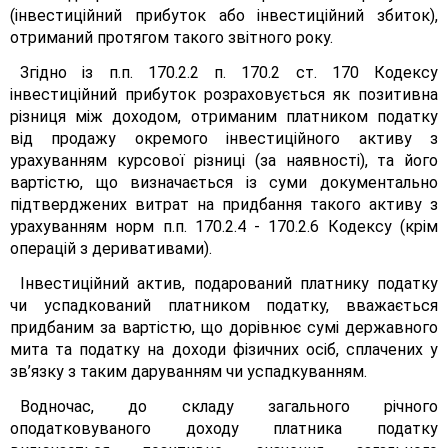
(інвестиційний прибуток або інвестиційний збиток),
отриманий протягом такого звітного року.
Згідно із п.п. 170.2.2 п. 170.2 ст. 170 Кодексу
інвестиційний прибуток розраховується як позитивна
різниця між доходом, отриманим платником податку
від продажу окремого інвестиційного активу з
урахуванням курсової різниці (за наявності), та його
вартістю, що визначається із суми документально
підтверджених витрат на придбання такого активу з
урахуванням норм п.п. 170.2.4 - 170.2.6 Кодексу (крім
операцій з деривативами).
Інвестиційний актив, подарований платнику податку
чи успадкований платником податку, вважається
придбаним за вартістю, що дорівнює сумі державного
мита та податку на доходи фізичних осіб, сплачених у
зв’язку з таким даруванням чи успадкуванням.
Водночас, до складу загального річного
оподатковуваного доходу платника податку