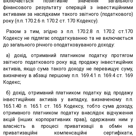
включається позитивне значення загального
фінансового результату операцій з інвестиційними
активами за наслідками такого звітного (податкового)
року (п.п. 170.2.6 п. 170.2 ст. 170 Кодексу).
Разом з тим, згідно з п.п. 170.2.8 п. 170.2 ст.170
Кодексу не підлягає оподаткуванню та не включається
до загального річного оподатковуваного доходу:
а) дохід, отриманий платником податку протягом
звітного податкового року від продажу інвестиційних
активів, якщо сума такого доходу не перевищує суму,
визначену в абзаці першому п.п. 169.4.1 п. 169.4 ст. 169
Кодекс;
б) дохід, отриманий платником податку від продажу
інвестиційних активів у випадку, визначеному п.п.
165.1.40 п. 165.1 ст. 165 Кодексу, тобто сума доходу,
отриманого платником податку внаслідок відчуження
акцій (інших корпоративних прав), одержаних ним у
власність в процесі приватизації в обмін на
приватизаційні компенсаційні сертифікати,