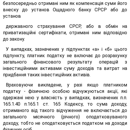
безпосередньо отримані ним як компенсація суми його
внеску до установ Ощадного банку СРСР або до
установ
державного страхування СРСР, або в обмін на
приватизаційні сертифікати, отримані ним відповідно
до закону.
У випадках, зазначених у підпунктах «а» і «б» цього
підпункту, платник податку не включає до розрахунку
загального фінансового результату операцій з
інвестиційними активами суму доходів та витрат на
придбання таких інвестиційних активів.
Враховуючи викладене, у разі якщо платником
податку - фізичною особою відчужуються акції, які
одержані нею у власність у випадках, визначених п.п.
165.1.40 п.165.1 ст. 165 Кодексу, то сума доходу,
отриманого від такого відчуження не включається до
загального місячного (річного) оподатковуваного
доходу, тобто не оподатковується податком на доходи
фізичних осіб.