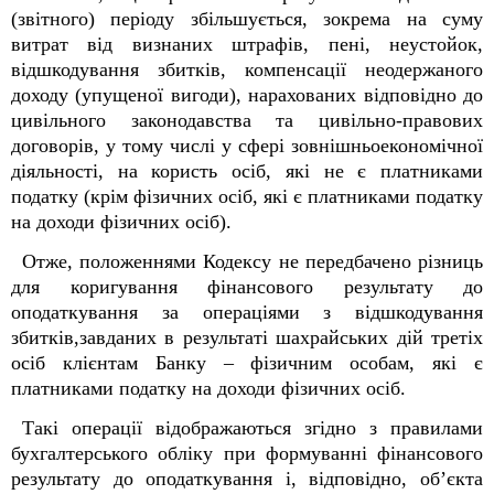
(звітного) періоду збільшується, зокрема на суму
витрат від визнаних штрафів, пені, неустойок,
відшкодування збитків, компенсації неодержаного
доходу (упущеної вигоди), нарахованих відповідно до
цивільного законодавства та цивільно-правових
договорів, у тому числі у сфері зовнішньоекономічної
діяльності, на користь осіб, які не є платниками
податку (крім фізичних осіб, які є платниками податку
на доходи фізичних осіб).
Отже, положеннями Кодексу не передбачено різниць
для коригування фінансового результату до
оподаткування за операціями з відшкодування
збитків,завданих в результаті шахрайських дій третіх
осіб клієнтам Банку – фізичним особам, які є
платниками податку на доходи фізичних осіб.
Такі операції відображаються згідно з правилами
бухгалтерського обліку при формуванні фінансового
результату до оподаткування і, відповідно, об’єкта