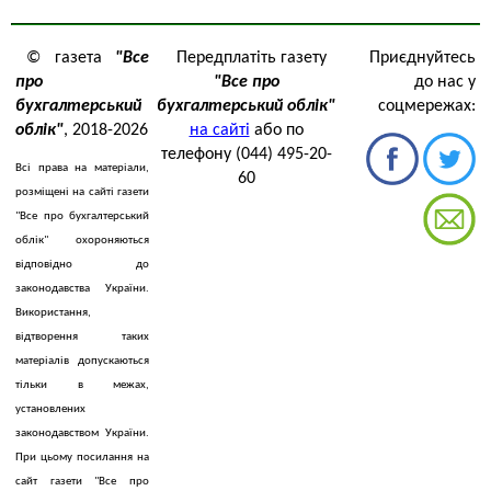
© газета
"Все
Передплатіть газету
Приєднуйтесь
про
"Все про
до нас у
бухгалтерський
бухгалтерський облік"
соцмережах:
облік"
, 2018-2026
на сайті
або по
телефону (044) 495-20-
Всі права на матеріали,
60
розміщені на сайті газети
"Все про бухгалтерський
облік" охороняються
відповідно до
законодавства України.
Використання,
відтворення таких
матеріалів допускаються
тільки в межах,
установлених
законодавством України.
При цьому посилання на
сайт газети "Все про