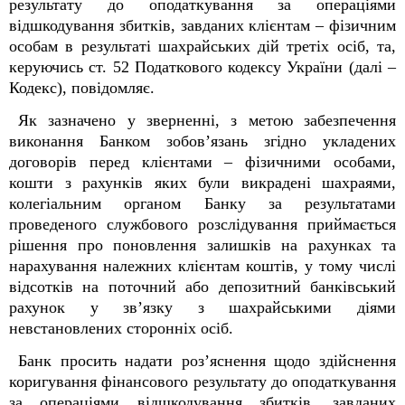
результату до оподаткування за операціями
відшкодування збитків, завданих клієнтам – фізичним
особам в результаті шахрайських дій третіх осіб, та,
керуючись ст. 52 Податкового кодексу України (далі –
Кодекс), повідомляє.
Як зазначено у зверненні, з метою забезпечення
виконання Банком зобов’язань згідно укладених
договорів перед клієнтами – фізичними особами,
кошти з рахунків яких були викрадені шахраями,
колегіальним органом Банку за результатами
проведеного службового розслідування приймається
рішення про поновлення залишків на рахунках та
нарахування належних клієнтам коштів, у тому числі
відсотків на поточний або депозитний банківський
рахунок у зв’язку з шахрайськими діями
невстановлених сторонніх осіб.
Банк просить надати роз’яснення щодо здійснення
коригування фінансового результату до оподаткування
за операціями відшкодування збитків, завданих