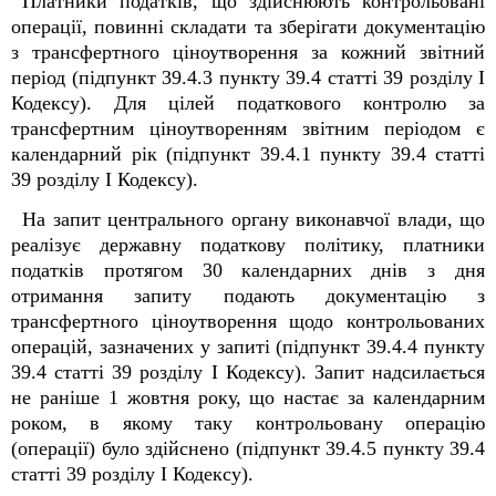
Платники податків, що здійснюють контрольовані
операції, повинні складати та зберігати документацію
з трансфертного ціноутворення за кожний звітний
період (підпункт 39.4.3 пункту 39.4 статті 39 розділу I
Кодексу). Для цілей податкового контролю за
трансфертним ціноутворенням звітним періодом є
календарний рік (підпункт 39.4.1 пункту 39.4 статті
39 розділу I Кодексу).
На запит центрального органу виконавчої влади, що
реалізує державну податкову політику, платники
податків протягом 30 календарних днів з дня
отримання запиту подають документацію з
трансфертного ціноутворення щодо контрольованих
операцій, зазначених у запиті (підпункт 39.4.4 пункту
39.4 статті 39 розділу I Кодексу). Запит надсилається
не раніше 1 жовтня року, що настає за календарним
роком, в якому таку контрольовану операцію
(операції) було здійснено (підпункт 39.4.5 пункту 39.4
статті 39 розділу I Кодексу).