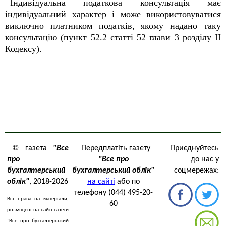
Індивідуальна податкова консультація має
індивідуальний характер і може використовуватися
виключно платником податків, якому надано таку
консультацію (пункт 52.2 статті 52 глави 3 розділу ІІ
Кодексу).
© газета
"Все
Передплатіть газету
Приєднуйтесь
про
"Все про
до нас у
бухгалтерський
бухгалтерський облік"
соцмережах:
облік"
, 2018-2026
на сайті
або по
телефону (044) 495-20-
Всі права на матеріали,
60
розміщені на сайті газети
"Все про бухгалтерський