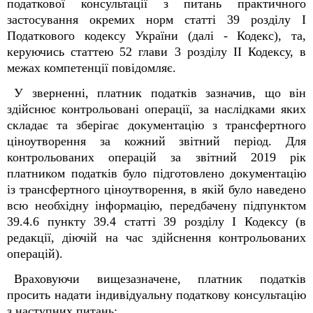
податкової консультації
з питань практичного
застосування окремих норм статті 39 розділу I
Податкового кодексу України (далі - Кодекс), та,
керуючись статтею 52 глави 3 розділу ІІ Кодексу, в
межах компетенції повідомляє.
У зверненні, платник податків зазначив, що він
здійснює контрольовані операції, за наслідками яких
складає та зберігає документацію з трансфертного
ціноутворення за кожний звітний період. Для
контрольованих операцій за звітний 2019 рік
платником податків було підготовлено документацію
із трансфертного ціноутворення, в якій було наведено
всю необхідну інформацію, передбачену підпунктом
39.4.6 пункту 39.4 статті 39 розділу I Кодексу (в
редакції, діючій на час здійснення контрольованих
операцій).
Враховуючи вищезазначене, платник податків
просить надати індивідуальну податкову консультацію
з наступних питань: