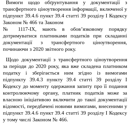
Вимоги щодо обґрунтування у документації з
трансфертного ціноутворення інформації, включеної у
підпункт 39.4.6 пункт 39.4 статті 39 розділу I Кодексу
Законом № 466 та Законом
№ 1117-IX, мають в обов’язковому порядку
дотримуватися платниками податків при складанні
документації з трансфертного ціноутворення,
починаючи з 2020 звітного року.
Щодо документації з трансфертного ціноутворення
за періоди до 2020 року, яка вже складена платником
податку і зберігається ним згідно із вимогами
підпункту 39.4.3 пункту 39.4 статті 39 розділу I
Кодексу до моменту одержання запиту про її подання
контролюючому органу, платник податків може за
власною ініціативою включити до такої документації
відомості, передбачені новими вимогами, внесеними у
підпункт 39.4.6 пункт 39.4 статті 39 розділу I Кодексу
у тому числі Законом № 466.