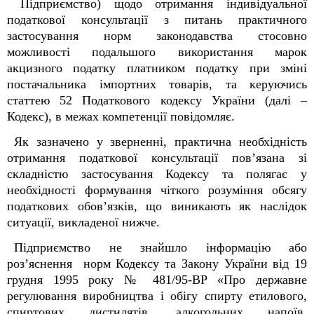
Підприємство) щодо отримання індивідуальної
податкової консультації з питань практичного
застосування норм законодавства стосовно
можливості подальшого використання марок
акцизного податку платником податку при зміні
постачальника імпортних товарів, та керуючись
статтею 52 Податкового кодексу України (далі –
Кодекс), в межах компетенції повідомляє.
Як зазначено у зверненні, практична необхідність
отримання податкової консультації пов’язана зі
складністю застосування Кодексу та полягає у
необхідності формування чіткого розуміння обсягу
податкових обов’язків, що виникають як наслідок
ситуації, викладеної нижче.
Підприємство не знайшло інформацію або
роз’яснення норм Кодексу та Закону України від 19
грудня 1995 року № 481/95-ВР «Про державне
регулювання виробництва і обігу спирту етилового,
спиртових дистилятів, алкогольних напоїв,