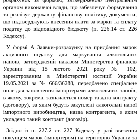
розрахунок за формою, затвердженою центральним
органом виконавчої влади, що забезпечує формування
та реалізує державну фінансову політику, документи,
що підтверджують внесення плати за марки та сплату
податку до відповідного бюджету (п. 226.14 ст. 226
Кодексу).
У формі А Заявки-розрахунку на придбання марок
акцизного податку для маркування алкогольних
напоїв, затвердженій наказом Міністерства фінансів
України від 15 лютого 2021 року № 102,
зареєстрованим в Міністерстві юстиції України
19.05.2021 за № 666/36288, передбачено спеціальне
поле для заповнення імпортерами алкогольних напоїв,
в якому, зокрема, зазначається номер та дата контракту
(договору), за яким будуть закуплені алкогольні напої
імпортного виробництва, назва контрагента, з яким
укладено такий контракт (договір).
Згідно із п. 227.2 ст. 227 Кодексу у разі ввезення
покупцем марок (імпортером) на територію України за