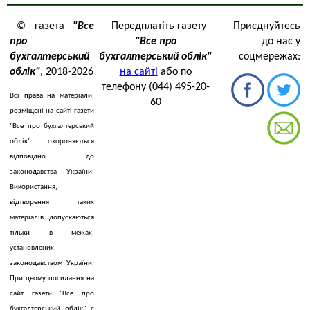
© газета
"Все
Передплатіть газету
Приєднуйтесь
про
"Все про
до нас у
бухгалтерський
бухгалтерський облік"
соцмережах:
облік"
, 2018-2026
на сайті
або по
телефону (044) 495-20-
Всі права на матеріали,
60
розміщені на сайті газети
"Все про бухгалтерський
облік" охороняються
відповідно до
законодавства України.
Використання,
відтворення таких
матеріалів допускаються
тільки в межах,
установлених
законодавством України.
При цьому посилання на
сайт газети "Все про
бухгалтерський облік" є