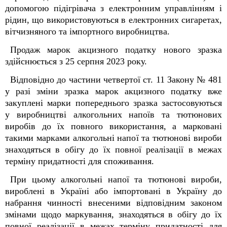
допомогою підігрівача з електронним управлінням і
рідин, що використовуються в електронних сигаретах,
вітчизняного та імпортного виробництва.
Продаж марок акцизного податку нового зразка
здійснюється з 25 серпня 2023 року.
Відповідно до частини четвертої ст. 11 Закону № 481
у разі зміни зразка марок акцизного податку вже
закуплені марки попереднього зразка застосовуються
у виробництві алкогольних напоїв та тютюнових
виробів до їх повного використання, а марковані
такими марками алкогольні напої та тютюнові вироби
знаходяться в обігу до їх повної реалізації в межах
терміну придатності для споживання.
При цьому алкогольні напої та тютюнові вироби,
вироблені в Україні або імпортовані в Україну до
набрання чинності внесеними відповідним законом
змінами щодо маркування, знаходяться в обігу до їх
повної реалізації в межах терміну придатності для