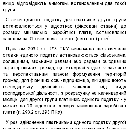
якщо відповідають вимогам, встановленим для такої
групи.
Ставки єдиного податку для платників другої групи
встановлюються у відсотках (фіксовані ставки) до
розміру мінімальної заробітної плати, встановленої
законом на 01 січня податкового (звітного) року).
Пунктом 293.2 ст. 293 ПКУ визначено, що фіксовані
ставки єдиного податку встановлюються сільськими,
селищними, міськими радами або радами об'єднаних
територіальних громад, що створені згідно із законом
та перспективним планом формування територій
громад, для фізичних осіб -підприємців, які здійснюють
господарську діяльність, залежно від виду
господарської діяльності, з розрахунку на календарний
місяць: для другої групи платників єдиного податку - у
межах до 20 відсотків розміру мінімальної заробітної
плати (п. 293.2 ст. 293 ПКУ).
У разі здійснення платниками єдиного податку другої
групи господарської діяльності на територіях більш як