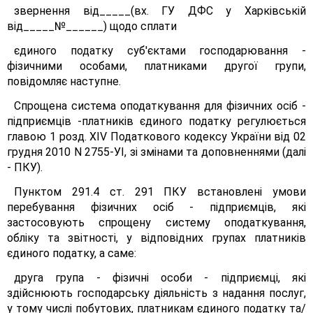
звернення від_____(вх. ГУ ДФС у Харківській
від_____№______) щодо сплати
єдиного податку суб'єктами господарювання -
фізичними особами, платниками другої групи,
повідомляє наступне.
Спрощена система оподаткування для фізичних осіб -
підприємців -платників єдиного податку регулюється
главою 1 розд. XIV Податкового кодексу України від 02
грудня 2010 N 2755-УІ, зі змінами та доповненнями (далі
- ПКУ).
Пунктом 291.4 ст. 291 ПКУ встановлені умови
перебування фізичних осіб - підприємців, які
застосовують спрощену систему оподаткування,
обліку та звітності, у відповідних групах платників
єдиного податку, а саме:
друга група - фізичні особи - підприємці, які
здійснюють господарську діяльність з надання послуг,
у тому числі побутових, платникам єдиного податку та/