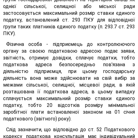
однієї сільської, селищної або міської ради
застосовується максимальний розмір ставки єдиного
податку, встановлений ст. 293 ПКУ для відповідної
групи таких платників єдиного податку (п. 293.7 ст. 293
ПКУ).
Фізична особа - підприємець до контролюючого
органу за своєю податковою адресою подає заяви,
звітність, отримує довідки, сплачує податки, тобто
податкова адреса безпосередньо пов'язана з
діяльністю підприємця, при цьому господарську
діяльність вона може здійснювати на свій вибір за
межами сільської, селищної, місцевої ради, в якій
розташована її податкова адреса, в цьому випадку
сплачується максимальний розмір ставки єдиного
податку, тобто 20 відсотків розміру мінімальної
заробітної плати встановленої законом на 01 січня
податкового (звітного) року).
Слід зазначити, що відповідно до ст. 52 Податкового
кодексу податкова консультація має індивідуальний