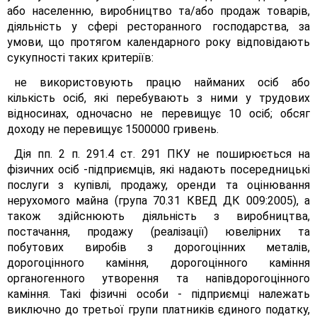
або населенню, виробництво та/або продаж товарів,
діяльність у сфері ресторанного господарства, за
умови, що протягом календарного року відповідають
сукупності таких критеріїв:
не використовують працю найманих осіб або
кількість осіб, які перебувають з ними у трудових
відносинах, одночасно не перевищує 10 осіб; обсяг
доходу не перевищує 1500000 гривень.
Дія пп. 2 п. 291.4 ст. 291 ПКУ не поширюється на
фізичних осіб -підприємців, які надають посередницькі
послуги з купівлі, продажу, оренди та оцінювання
нерухомого майна (група 70.31 КВЕД ДК 009:2005), а
також здійснюють діяльність з виробництва,
постачання, продажу (реалізації) ювелірних та
побутових виробів з дорогоцінних металів,
дорогоцінного каміння, дорогоцінного каміння
органогенного утворення та напівдорогоцінного
каміння. Такі фізичні особи - підприємці належать
виключно до третьої групи платників єдиного податку,