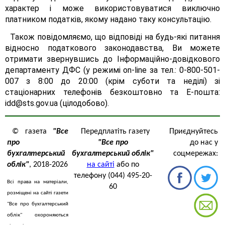
характер і може використовуватися виключно
платником податків, якому надано таку консультацію.
Також повідомляємо, що відповіді на будь-які питання
відносно податкового законодавства, Ви можете
отримати звернувшись до Інформаційно-довідкового
департаменту ДФС (у режимі on-line за тел.: 0-800-501-
007 з 8:00 до 20:00 (крім суботи та неділі) зі
стаціонарних телефонів безкоштовно та Е-пошта:
idd@sts.gov.ua (цілодобово).
© газета
"Все
Передплатіть газету
Приєднуйтесь
про
"Все про
до нас у
бухгалтерський
бухгалтерський облік"
соцмережах:
облік"
, 2018-2026
на сайті
або по
телефону (044) 495-20-
Всі права на матеріали,
60
розміщені на сайті газети
"Все про бухгалтерський
облік" охороняються