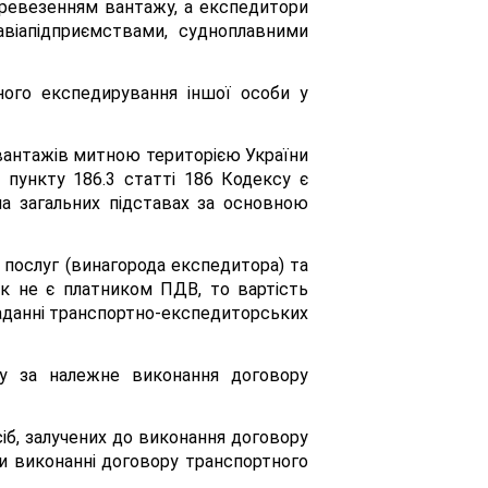
перевезенням вантажу, а експедитори
авіапідприємствами, судноплавними
ного експедирування іншої особи у
вантажів митною територією України
» пункту 186.3 статті 186 Кодексу є
а загальних підставах за основною
послуг (винагорода експедитора) та
ик не є платником ПДВ, то вартість
наданні транспортно-експедиторських
ру за належне виконання договору
іб, залучених до виконання договору
ри виконанні договору транспортного