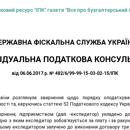
овий ресурс "ІПК" газети "Все про бухгалтерський 
ЕРЖАВНА ФІСКАЛЬНА СЛУЖБА УКРАЇ
ІДУАЛЬНА ПОДАТКОВА КОНСУЛ
від 06.06.2017 р. № 482/6/99-99-15-03-02-15/ІПК
аїни розглянула звернення щодо порядку оподаткува
сті та, керуючись статтею 52 Податкового кодексу України
рненні, підприємством (далі -експедитор) укладено до
дно з яким експедитор зобов’язується за плату і за рахун
 цьому експедитором залучено до виконання договору трет