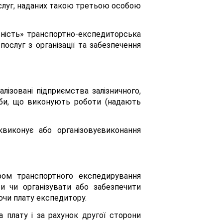
ослуг, наданих такою третьою особою
ьність» транспортно-експедиторська
ослуг з організації та забезпечення
іалізовані підприємства залізничного,
соби, що виконують роботи (надають
квиконує або організовуєвиконання
ром транспортного експедирування
и чи організувати або забезпечити
ючи плату експедитору.
 плату і за рахунок другої сторони