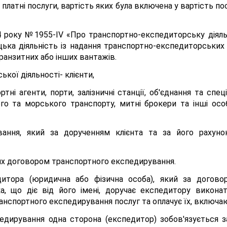
платні послуги, вартість яких була включена у вартість п
4 року №1955-ІV «Про транспортно-експедиторську діял
цька діяльність із надання транспортно-експедиторських п
ранзитних або інших вантажів.
кої діяльності- клієнти,
тні агенти, порти, залізничні станції, об'єднання та спец
ового та морського транспорту, митні брокери та інші о
вання, який за дорученням клієнта та за його рахуно
их договором транспортного експедирування.
дитора (юридична або фізична особа), який за догово
а, що діє від його імені, доручає експедитору виконат
нспортного експедирування послуг та оплачує їх, включа
дирування одна сторона (експедитор) зобов'язується за