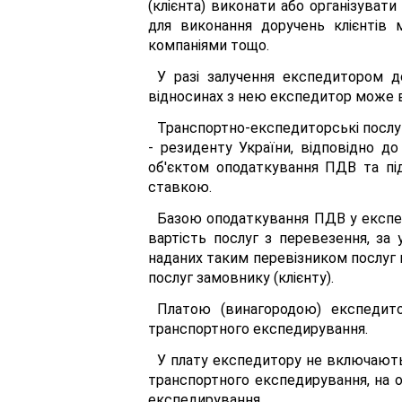
(клієнта) виконати або організуват
для виконання доручень клієнтів 
компаніями тощо.
У разі залучення експедитором д
відносинах з нею експедитор може вис
Транспортно-експедиторські послу
- резиденту України, відповідно до
об'єктом оподаткування ПДВ та пі
ставкою.
Базою оподаткування ПДВ у експед
вартість послуг з перевезення, за
наданих таким перевізником послуг 
послуг замовнику (клієнту).
Платою (винагородою) експедит
транспортного експедирування.
У плату експедитору не включаютьс
транспортного експедирування, на о
експедирування.