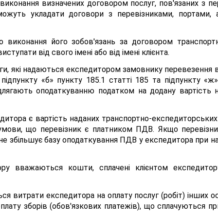
и виконання визначених договором послуг, пов'язаних з 
можуть укладати договори з перевізниками, портами, 
о виконання його зобов'язань за договором транспорт
тупати від свого імені або від імені клієнта.
ги, які надаються експедитором замовнику перевезення 
 підпункту «б» пункту 185.1 статті 185 та підпункту «ж
длягають оподаткуванню податком на додану вартість н
итора є вартість наданих транспортно-експедиторських 
 умови, що перевізник є платником ПДВ. Якщо перевізн
не збільшує базу оподаткування ПДВ у експедитора при 
ору вважаються кошти, сплачені клієнтом експедито
я витрати експедитора на оплату послуг (робіт) інших ос
плату зборів (обов'язкових платежів), що сплачуються п