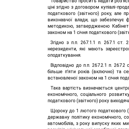
Товариство просить надати роз’ясн
ціні згідно з договором купівлі-прод
податкового (звітного) року, але 
виконавчої влади, що забезпечує фо
методикою, затвердженою Кабінетом
законом на 1 січня податкового (звітн
Згідно з п.п. 267.1.1 п. 267.1 с
нерезиденти, які мають зареєстров
оподаткування.
Відповідно до п.п. 267.2.1 п. 267.
більше п’яти років (включно) та се
встановленої законом на 1 січня пода
Така вартість визначається центр
економічного, соціального розвитк
податкового (звітного) року виходячи
Щороку до 1 лютого податкового (
державну політику економічного, со
автомобілів, з року випуску яких м