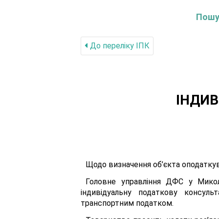
Пошук
До переліку IПК
ІНДИВ
Щодо визначення об’єкта оподатку
Головне управління ДФС у Микола
індивідуальну податкову консуль
транспортним податком.