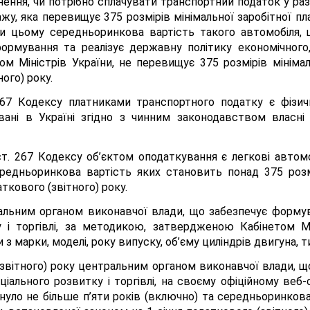
ення, чи потрібно сплачувати транспортний податок у раз
ажу, яка перевищує 375 розмірів мінімальної заробітної п
при цьому середньоринкова вартість такого автомобіля
рмування та реалізує державну політику економічного, 
 Міністрів України, не перевищує 375 розмірів мінімаль
ого) року.
т. 267 Кодексу платниками транспортного податку є фізи
ані в Україні згідно з чинним законодавством власні 
2 ст. 267 Кодексу об’єктом оподаткування є легкові автом
редньоринкова вартість яких становить понад 375 розмі
ткового (звітного) року.
альним органом виконавчої влади, що забезпечує формув
у і торгівлі, за методикою, затвердженою Кабінетом Мі
 з марки, моделі, року випуску, об’єму циліндрів двигуна, т
звітного) року центральним органом виконавчої влади, щ
ціального розвитку і торгівлі, на своєму офіційному веб-
инуло не більше п’яти років (включно) та середньоринков