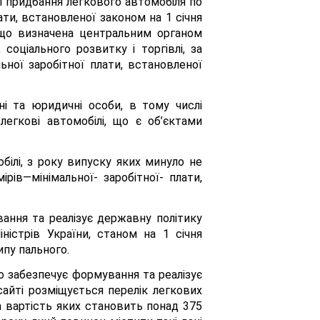
і придбання легкового автомобіля по
лати, встановленої законом на 1 січня
, що визначена центральним органом
соціального розвитку і торгівлі, за
ної заробітної плати, встановленої
чні та юридичні особи, в тому числі
легкові автомобілі, що є об’єктами
обілі, з року випуску яких минуло не
рів—мінімальної- заробітної- плати,
ання та реалізує державну політику
ністрів України, станом на 1 січня
ипу пального.
о забезпечує формування та реалізує
сайті розміщується перелік легкових
а вартість яких становить понад 375