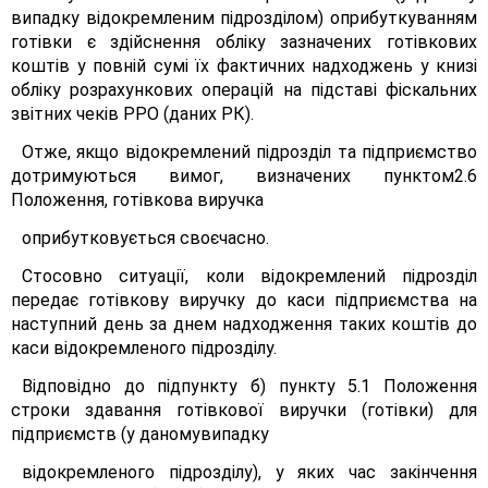
випадку відокремленим підрозділом) оприбуткуванням
готівки є здійснення обліку зазначених готівкових
коштів у повній сумі їх фактичних надходжень у книзі
обліку розрахункових операцій на підставі фіскальних
звітних чеків РРО (даних РК).
Отже, якщо відокремлений підрозділ та підприємство
дотримуються вимог, визначених пунктом2.6
Положення, готівкова виручка
оприбутковується своєчасно.
Стосовно ситуації, коли відокремлений підрозділ
передає готівкову виручку до каси підприємства на
наступний день за днем надходження таких коштів до
каси відокремленого підрозділу.
Відповідно до підпункту б) пункту 5.1 Положення
строки здавання готівкової виручки (готівки) для
підприємств (у даномувипадку
відокремленого підрозділу), у яких час закінчення