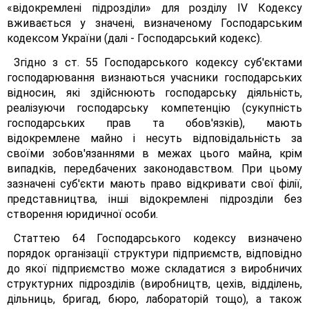
«відокремлені підрозділи» для розділу IV Кодексу
вживається у значені, визначеному Господарським
кодексом України (далі - Господарський кодекс).
Згідно з ст. 55 Господарського кодексу суб'єктами
господарювання визнаються учасники господарських
відносин, які здійснюють господарську діяльність,
реалізуючи господарську компетенцію (сукупність
господарських прав та обов'язків), мають
відокремлене майно і несуть відповідальність за
своїми зобов'язаннями в межах цього майна, крім
випадків, передбачених законодавством. При цьому
зазначені суб'єкти мають право відкривати свої філії,
представництва, інші відокремлені підрозділи без
створення юридичної особи.
Статтею 64 Господарського кодексу визначено
порядок організації структури підприємств, відповідно
до якої підприємство може складатися з виробничих
структурних підрозділів (виробництв, цехів, відділень,
дільниць, бригад, бюро, лабораторій тощо), а також