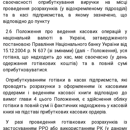
своєчасності оприбуткування виручки на місці
проведення розрахунків (у відокремленому підрозділі)
та в касі підприємства, в якому зазначено, що
відповідно до пункту
2.6 Положення про ведення касових операцій у
національній валюті в Україні, затвердженого
постановою Правління Національного банку України від
15.12.2004 р. N 637 (зі змінами) (далі - Положення), уся
готівка, що надходить до кас, має своєчасно (у день
одержання готівкових коштів) та в повній сумі
оприбутковуватися.
Оприбуткуванням готівки в касах підприємств, які
проводять розрахунки з оформленням їх касовими
ордерами і веденням касової книги відповідно до
вимог глави 4 цього Положення, є здійснення обліку
готівки в повній сумі її фактичних надходжень у касовій
книзі на підставі прибуткових касових ордерів.
У разі проведення готівкових розрахунків із
застосуванням РРО або використанням РК (у даному