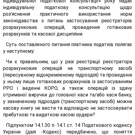
індивідуальної податкової консультації» року надає
індивідуальну податкову консультацію щодо
роз’яснення практичного використання норм
законодавства з питань застосування реєстраторів
розрахункових операцій, проведення готівкових
розрахунків та касової дисципліни.
Суть поставленого питання платника податків полягає
у наступному:
Чи є правильним, що у разі реєстрації реєстратора
розрахункових операцій на транспортному засобі
(пересувному відокремленому підрозділі) та проведенні
у ньому лише готівкових розрахунків із застосуванням
РРО і веденні КОРО, а також операцій із здачу
отриманої виручки до головної каси та/або каси банку,
у зазначеному підрозділі (транспортному засобі) можна
касову книгу не вести та відповідно не застосовувати
прибуткові та видаткові касові ордери?
Підпунктом 14.1.30 п. 14.1 ст. 14 Податкового кодексу
України (далі -Кодекс) передбачено, що поняття