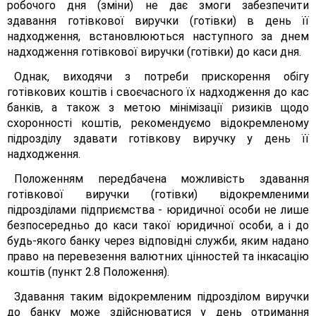
робочого дня (зміни) не дає змоги забезпечити
здавання готівкової виручки (готівки) в день її
надходження, встановлюються наступного за днем
надходження готівкової виручки (готівки) до каси дня.
Однак, виходячи з потреби прискорення обігу
готівкових коштів і своєчасного їх надходження до кас
банків, а також з метою мінімізації ризиків щодо
схоронності коштів, рекомендуємо відокремленому
підрозділу здавати готівкову виручку у день її
надходження.
Положенням передбачена можливість здавання
готівкової виручки (готівки) відокремленими
підрозділами підприємства - юридичної особи не лише
безпосередньо до каси такої юридичної особи, а і до
будь-якого банку через відповідні служби, яким надано
право на перевезення валютних цінностей та інкасацію
коштів (пункт 2.8 Положення).
Здавання таким відокремленим підрозділом виручки
до банку може здійснюватися у день отримання