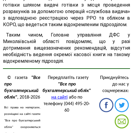
готівки шляхом видачі готівки з місця проведення
розрахунків за допомогою операцій «службова видача»
з відповідною реєстрацією через РРО та обліком в
КОРО, що ведеться таким відокремленим підрозділом.
Таким чином, Головне управління ДФС у
Миколаївській області повідомляє, що у разі
дотримання вищезазначених рекомендацій, відсутня
необхідність ведення окремої касової книги на такому
відокремленому підрозділі.
© газета
"Все
Передплатіть газету
Приєднуйтесь
про
"Все про
до нас у
бухгалтерський
бухгалтерський облік"
соцмережах:
облік"
, 2018-2026
на сайті
або по
телефону (044) 495-20-
Всі права на матеріали,
60
розміщені на сайті газети
"Все про бухгалтерський
облік" охороняються