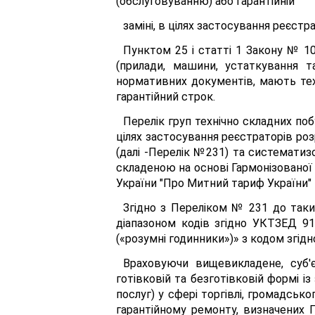
(обслуговуванню) або гарантійній
заміні, в цілях застосування реєст
Пунктом 25 і статті 1 Закону № 1
(прилади, машини, устаткування т
нормативних документів, мають тех
гарантійний строк.
Перелік груп технічно складних поб
цілях застосування реєстраторів ро
(далі -Перелік №231) та систематиз
складеною на основі Гармонізованої
України "Про Митний тариф України" 
Згідно з Переліком № 231 до таких
діапазоном кодів згідно УКТЗЕД 91
(«розумні годинники»)» з кодом згі
Враховуючи вищевикладене, суб'
готівковій та безготівковій формі і
послуг) у сфері торгівлі, громадськ
гарантійному ремонту, визначених 