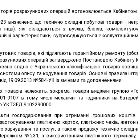
раторів розрахункових операцій встановлюється Кабінетом М
023 визначено, що технічно складні побутові товари - н
а інші), які складаються з вузлів, блоків, комплектую
нічні характеристики, супроводжуються експлуатаційним
утових товарів, які підлягають гарантійному ремонту (обсл
зрахункових операцій затверджено Постановою Кабінету Мі
овано згідно з Українською класифікацією товарів зовніш
 системи опису та кодування товарів. Основні правила інт
від 19.09.2013 №584-УІІ із змінами та доповненнями.
 товарів належать, зокрема, товари виділені групою «Го
01-9107 в тому числі механічні та годинники на батер
дно УКТЗЕД 9102290000.
єкти господарювання при отриманні грошових коштів 
з застосуванням платіжних карток, платіжних чеків, жетон
ого харчування та послуг, а також продажу технічно склад
Переліком №231, з використанням платіжного терміналу,