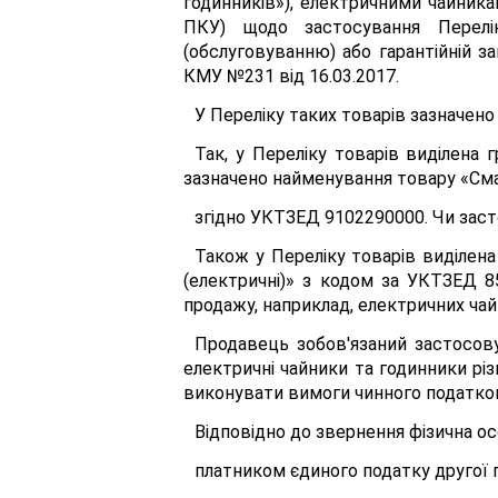
годинників»), електричними чайникам
ПКУ) щодо застосування Перелік
(обслуговуванню) або гарантійній з
КМУ №231 від 16.03.2017.
У Переліку таких товарів зазначено
Так, у Переліку товарів виділена 
зазначено найменування товару «Сма
згідно УКТЗЕД 9102290000. Чи заст
Також у Переліку товарів виділен
(електричні)» з кодом за УКТЗЕД 
продажу, наприклад, електричних ча
Продавець зобов'язаний застосову
електричні чайники та годинники рі
виконувати вимоги чинного податко
Відповідно до звернення фізична ос
платником єдиного податку другої г