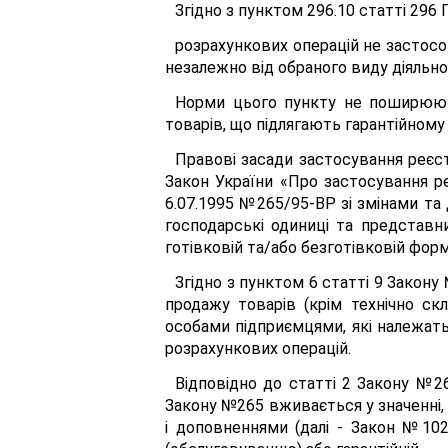
Згідно з пунктом 296.10 статті 296
розрахункових операцій не застосов
незалежно від обраного виду діяльно
Норми цього пункту не поширюють
товарів, що підлягають гарантійному
Правові засади застосування реєст
Закон України «Про застосування ре
6.07.1995 №265/95-ВР зі змінами та 
господарські одиниці та представни
готівковій та/або безготівковій форм
Згідно з пунктом 6 статті 9 Закон
продажу товарів (крім технічно ск
особами підприємцями, які належать
розрахункових операцій.
Відповідно до статті 2 Закону №26
Закону №265 вживається у значенні, 
і доповненнями (далі - Закон №1023