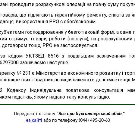
'язані проводити розрахункові операції на повну суму поку
 товарів, що підлягають гарантійному ремонту, сплата за 
давця, використання РРО є обов’язковим.
суб’єктами господарювання у безготівковій формі, а саме 
кий отримує товари, роботи (послуги), на розрахунковий 
ю, договором тощо, РРО не застосовується.
за кодом УКТЗЕД 8516 з подальшим зазначенням това
16797000 зазначаємо наступне.
еліку № 231 є Міністерство економічного розвитку і торгів
о конкретних товарних позицій належать до компетенції 
2 Кодексу індивідуальна податкова консультація ма
ом податків, якому надано таку консультацію.
Передплатіть газету
"Все про бухгалтерський облік"
на сайті
або по телефону (044) 495-20-60