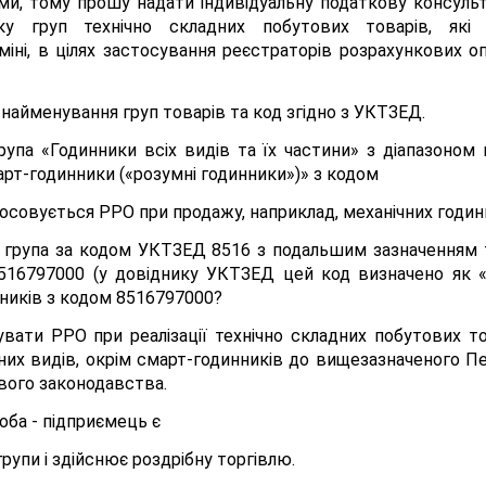
и, тому прошу надати індивідуальну податкову консультацію
у груп технічно складних побутових товарів, які 
аміні, в цілях застосування реєстраторів розрахункових
 найменування груп товарів та код згідно з УКТЗЕД.
група «Годинники всіх видів та їх частини» з діапазоном 
рт-годинники («розумні годинники»)» з кодом
осовується РРО при продажу, наприклад, механічних годинн
а група за кодом УКТЗЕД 8516 з подальшим зазначенням т
8516797000 (у довіднику УКТЗЕД цей код визначено як «
йників з кодом 8516797000?
вати РРО при реалізації технічно складних побутових то
зних видів, окрім смарт-годинників до вищезазначеного Пе
вого законодавства.
оба - підприємець є
рупи і здійснює роздрібну торгівлю.