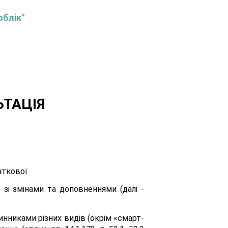
облік"
ЬТАЦІЯ
аткової
 зі змінами та доповненнями (далі -
нниками різних видів (окрім «смарт-