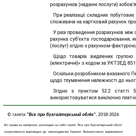
розрахунків (наданні послуги) зобов
При реалізації складних побутових
споживача на картковий рахунок про
У разі проведення розрахунків між 
рахунка суб’єкта господарювання, я
(послуг) згідно з рахунком-фактуро
Щодо товарів виділених групою 
(електричні)» з кодом за УКТЗЕД 85
Оскільки розробником вказаного Пер
щодо тлумачення належності до ньог
Згідно з пунктом 52.2 статті 5
використовуватися виключно платник
© газета
"Все про бухгалтерський облік"
, 2018-2026
Всі права на матеріали, розміщені на сайті газети "Все про бухгалтерський облік"
охороняються відповідно до законодавства України. Використання, відтворення