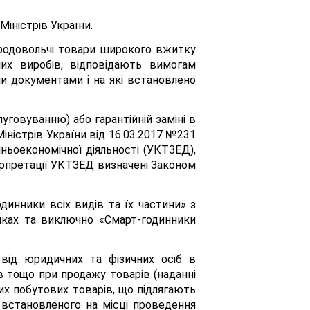
іністрів України.
епродовольчі товари широкого вжитку
чих виробів, відповідають вимогам
и документами і на які встановлено
уговуванню) або гарантійній заміні в
ністрів України від 16.03.2017 №231
ньоекономічної діяльності (УКТЗЕД),
ерпретації УКТЗЕД визначені Законом
динники всіх видів та їх частини» з
ейках та виключно «Смарт-годинники
від юридичних та фізичних осіб в
ів тощо при продажу товарів (наданні
них побутових товарів, що підлягають
 встановленого на місці проведення