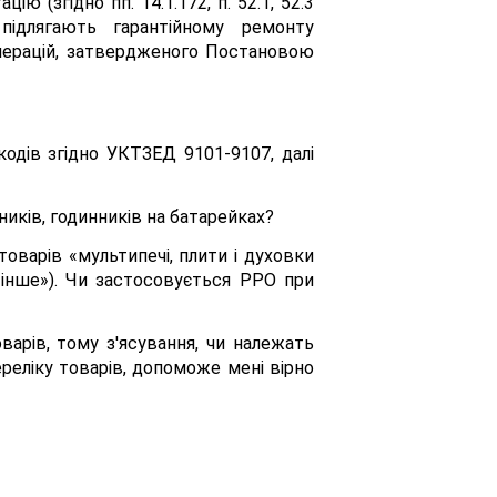
 (згідно пп. 14.1.172, п. 52.1, 52.3
підлягають гарантійному ремонту
 операцій, затвердженого Постановою
кодів згідно УКТЗЕД 9101-9107, далі
иків, годинників на батарейках?
оварів «мультипечі, плити і духовки
інше»). Чи застосовується РРО при
варів, тому з'ясування, чи належать
реліку товарів, допоможе мені вірно