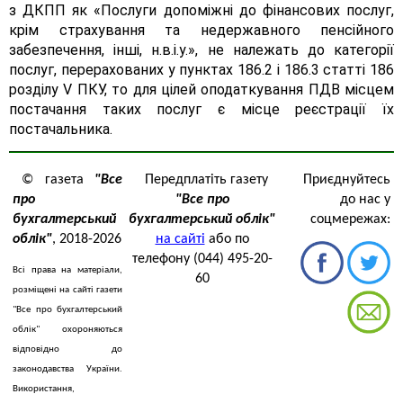
з ДКПП як «Послуги допоміжні до фінансових послуг,
крім страхування та недержавного пенсійного
забезпечення, інші, н.в.і.у.», не належать до категорії
послуг, перерахованих у пунктах 186.2 і 186.3 статті 186
розділу V ПКУ, то для цілей оподаткування ПДВ місцем
постачання таких послуг є місце реєстрації їх
постачальника.
© газета
"Все
Передплатіть газету
Приєднуйтесь
про
"Все про
до нас у
бухгалтерський
бухгалтерський облік"
соцмережах:
облік"
, 2018-2026
на сайті
або по
телефону (044) 495-20-
Всі права на матеріали,
60
розміщені на сайті газети
"Все про бухгалтерський
облік" охороняються
відповідно до
законодавства України.
Використання,