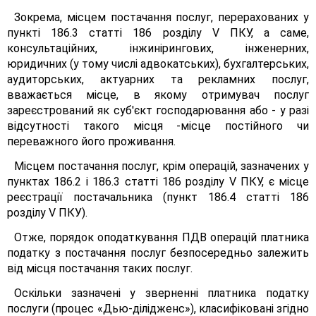
Зокрема, місцем постачання послуг, перерахованих у
пункті 186.3 статті 186 розділу V ПКУ, а саме,
консультаційних, інжинірингових, інженерних,
юридичних (у тому числі адвокатських), бухгалтерських,
аудиторських, актуарних та рекламних послуг,
вважається місце, в якому отримувач послуг
зареєстрований як суб'єкт господарювання або - у разі
відсутності такого місця -місце постійного чи
переважного його проживання.
Місцем постачання послуг, крім операцій, зазначених у
пунктах 186.2 і 186.3 статті 186 розділу V ПКУ, є місце
реєстрації постачальника (пункт 186.4 статті 186
розділу V ПКУ).
Отже, порядок оподаткування ПДВ операцій платника
податку з постачання послуг безпосередньо залежить
від місця постачання таких послуг.
Оскільки зазначені у зверненні платника податку
послуги (процес «Дью-ділідженс»), класифіковані згідно