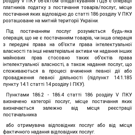
розділу V ПКУ об’єктом оподаткування ПДВ є операції
платників податку з постачання товарів/послуг, місце
постачання яких відповідно до статті 186 розділу V ПКУ
розташоване на митній території України.
Під постачанням послуг розуміється будь-яка
операція, що не є постачанням товарів, чи інша операція
з передачі права на об'єкти права інтелектуальної
власності та інші нематеріальні активи чи надання інших
майнових прав стосовно таких об'єктів права
інтелектуальної власності, а також надання послуг, що
споживаються в процесі вчинення певної дії або
провадження певної діяльності (підпункт 14.1.185
пункту 14.1 статті 14 розділу І ПКУ).
Пунктами 186.2 - 186.4 статті 186 розділу V ПКУ
визначено категорії послуг, місце постачання яких
визначається залежно від місця реєстрації
постачальника
або отримувача відповідних послуг або від місця
фактичного надання відповідних послуг.