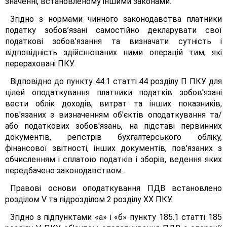
значенні, встановленому іншими законами.
Згідно з нормами чинного законодавства платники
податку зобов’язані самостійно декларувати свої
податкові зобов’язання та визначати сутність і
відповідність здійснюваних ними операцій тим, які
перераховані ПКУ.
Відповідно до пункту 44.1 статті 44 розділу П ПКУ для
цілей оподаткування платники податків зобов'язані
вести облік доходів, витрат та інших показників,
пов'язаних з визначенням об'єктів оподаткування та/
або податкових зобов'язань, на підставі первинних
документів, регістрів бухгалтерського обліку,
фінансової звітності, інших документів, пов'язаних з
обчисленням і сплатою податків і зборів, ведення яких
передбачено законодавством.
Правові основи оподаткування ПДВ встановлено
розділом V та підрозділом 2 розділу XX ПКУ.
Згідно з підпунктами «а» і «б» пункту 185.1 статті 185