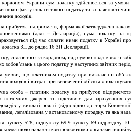
 кордоном України сум податку здійснюється за умови
и щодо факту сплати такого податку та за наявності чин
вання доходів.
 на прибуток підприємств, форма якої затверджена наказо
оповненнями (далі – Декларація), сума податку на п
раховується під час сплати ними податку в Україні про
1 додатка ЗП до рядка 16 ЗП Декларації.
ку, сплаченого за кордоном, над сумою податкового зобо
х зобов’язань з цього податку у наступних звітних періо
за умови, що платником податку при визначенні об’єк
ння доходів і витрат при визначенні об’єкта оподаткуван
чна особа – платник податку на прибуток підприємств
 з іноземних джерел, то підставою для зарахування су
оходів у виплаті роялті (відповідно до норм Конвенції
ування, легалізована у встановленому порядку, та яка над
ві пункту 52
8
, підпункту 69.9 пункту 69 підрозділу 1
, зокрема щодо надання контролюючими органами індивіду