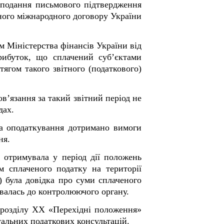
 подання письмового підтвердження
ного міжнародного договору України
м Міністерства фінансів України від
рибуток, що сплачений суб’єктами
тягом такого звітного (податкового)
в’язання за такий звітний період не
дах.
та оподаткування дотримано вимоги
ня.
 отримувала у період дії положень
м сплаченого податку на території
) була довідка про суми сплаченого
авалась до контролюючого органу.
0 розділу ХХ «Перехідні положення»
альних податкових консультацій.