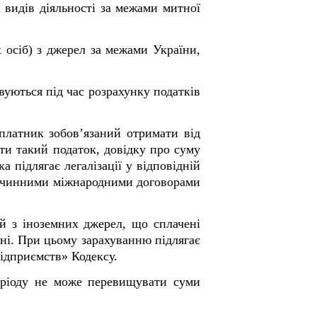
х видів діяльності за межами митної
х осіб) з джерел за межами України,
овуються під час розрахунку податків
платник зобов’язаний отримати від
ти такий податок, довідку про суму
а підлягає легалізації у відповідній
но чинними міжнародними договорами
ий з іноземних джерел, що сплачені
їні. При цьому зарахуванню підлягає
підприємств» Кодексу.
періоду не може перевищувати суми