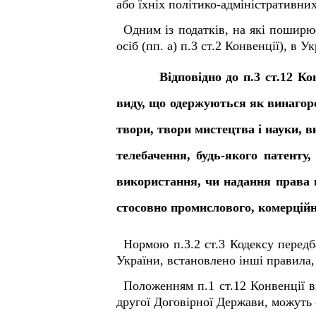
або їхніх політико-адміністративних
Одним із податків, на які поширю
осіб (пп. а) п.3 ст.2 Конвенції), в У
Відповідно до п.3 ст.12 Ко
виду, що одержуються як винагоро
твори, твори мистецтва і науки, 
телебачення, будь-якого патенту,
використання, чи надання права 
стосовно промислового, комерційно
Нормою п.3.2 ст.3 Кодексу передб
України, встановлено інші правила,
Положенням п.1 ст.12 Конвенції в
другої Договірної Держави, можуть 