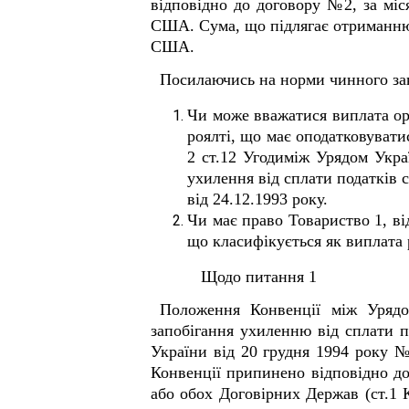
відповідно до договору №2, за міс
США. Сума, що підлягає отриманню 
США.
Посилаючись на норми чинного зак
Чи може вважатися виплата ор
роялті, що має оподатковуватис
2 ст.12 Угодиміж Урядом Укра
ухилення від сплати податків 
від 24.12.1993 року.
Чи має право Товариство 1, ві
що класифікується як виплата р
Щодо питання 1
Положення Конвенції між Урядо
запобігання ухиленню від сплати п
України від 20 грудня 1994 року №
Конвенції припинено відповідно до 
або обох Договірних Держав (ст.1 К