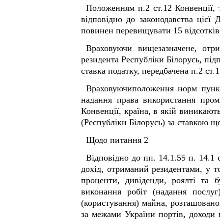
Положенням п.2 ст.12 Конвенції, 
відповідно до законодавства цієї
повинен перевищувати 15 відсотків
Враховуючи вищезазначене, отри
резидента Республіки Білорусь, підп
ставка податку, передбачена п.2 ст.
Враховуючиположення норм пункту
надання права використання пром
Конвенції, країна, в якій виникают
(Республіки Білорусь) за ставкою щ
Щодо питання 2
Відповідно до пп. 14.1.55 п. 14.1
дохід, отриманий резидентами, у то
проценти, дивіденди, роялті та б
виконання робіт (надання послу
(користування) майна, розташован
за межами України портів, доходи 