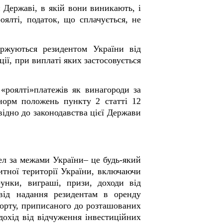
 Державі, в якій вони виникають, і
ялті, податок, що сплачується, не
ержуються резидентом України від
ції, при виплаті яких застосовується
«роялті»платежів як винагороди за
норм положень пункту 2 статті 12
відно до законодавства цієї Держави
рел за межами України– це будь-який
митної території України, включаючи
рунки, виграші, призи, доходи від
від надання резидентам в оренду
орту, приписаного до розташованих
дохід від відчуження інвестиційних