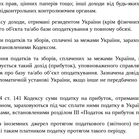
х прав, цінних паперів тощо; інші доходи від будь-яки
непідконтрольних контролюючим органам.
ексу доходи, отримані резидентом України (крім фізични
о об'єкта та/або бази оподаткування у повному обсязі.
уми податків та зборів, сплачені за межами України, зарах
встановленими Кодексом.
ння податків та зборів, сплачених за межами України, 
мується такий дохід (прибуток), уповноваженого справля
ж про базу та/або об’єкт оподаткування. Зазначена довідк
ипломатичній установі України, якщо інше не передбаче
.4 ст. 141 Кодексу суми податку на прибуток, отриман
ном, зараховуються під час сплати ними податку в Укра
лами, встановленими розділом ІІІ «Податок на прибуток 
з іноземних джерел протягом податкового (звітного) 
ні таким платником податку протягом такого періоду.