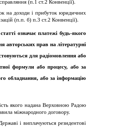
справляння (п.1 ст.2 Конвенції).
ток на доходи і прибуток юридичних
зацій (п.п. б) п.3 ст.2 Конвенції).
 статті означає платежі будь-якого
ня авторських прав на літературні
истовуються для радіомовлення або
етної формули або процесу, або за
го обладнання, або за інформацію
вість якого надана Верховною Радою
равила міжнародного договору.
Державі і виплачуються резидентові