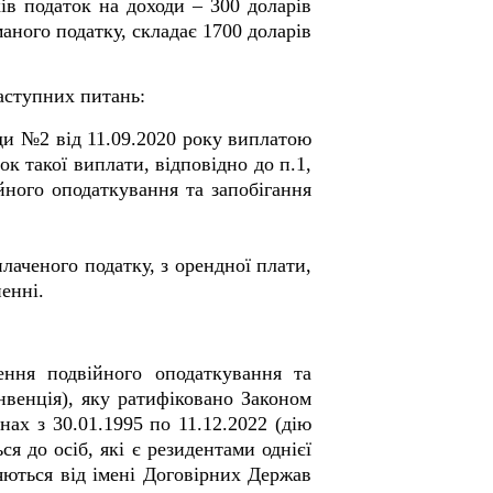
ів податок на доходи – 300 доларів
ного податку, складає 1700 доларів
аступних питань:
ди №2 від 11.09.2020 року виплатою
ок такої виплати, відповідно до п.1,
йного оподаткування та запобігання
лаченого податку, з орендної плати,
енні.
ння подвійного оподаткування та
нвенція), яку ратифіковано Законом
ах з 30.01.1995 по 11.12.2022 (дію
я до осіб, які є резидентами однієї
ляються від імені Договірних Держав