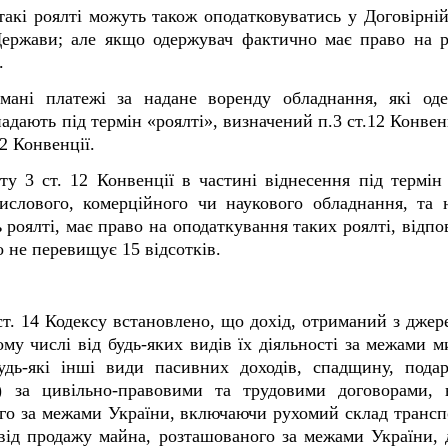
такі роялті можуть також оподатковуватись у Договірній
 Держави; але якщо одержувач фактично має право на ро
.
мані платежі за надане воренду обладнання, які од
адають під термін «роялті», визначений п.3 ст.12 Конвен
12 Конвенції.
 3 ст. 12 Конвенції в частині віднесення під термін 
ислового, комерційного чи наукового обладнання, та 
ь роялті, має право на оподаткування таких роялті, відпо
о не перевищує 15 відсотків.
 ст. 14 Кодексу встановлено, що дохід, отриманий з дже
му числі від будь-яких видів їх діяльності за межами 
удь-які інші види пасивних доходів, спадщину, пода
г) за цивільно-правовими та трудовими договорами, 
ого за межами України, включаючи рухомий склад трансп
від продажу майна, розташованого за межами України, 