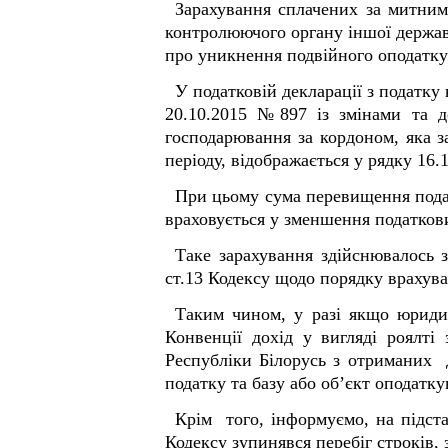
Зарахування сплачених за митним
контролюючого органу іншої держав
про уникнення подвійного оподатку
У податковій декларації з податку
20.10.2015 №897 із змінами та д
господарювання за кордоном, яка за
періоду, відображається у рядку 16.
При цьому сума перевищення подат
враховується у зменшення податкови
Таке зарахування здійснювалось 
ст.13 Кодексу щодо порядку врахува
Таким чином, у разі якщо юриди
Конвенції дохід у вигляді роялті
Республіки Білорусь з отриманих д
податку та базу або об’єкт оподатк
Крім того, інформуємо, на підста
Кодексу зупинявся перебіг строків