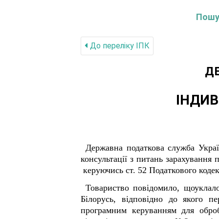
Пошук
До переліку IПК
Д
ІНДИВ
Державна податкова служба Украї
консультації з питань зарахування 
керуючись ст. 52 Податкового кодекс
Товариство повідомило, щоуклал
Білорусь, відповідно до якого 
програмним керуванням для оброб