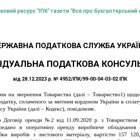
овий ресурс "ІПК" газети "Все про бухгалтерський 
ЕРЖАВНА ПОДАТКОВА СЛУЖБА УКРАЇ
ІДУАЛЬНА ПОДАТКОВА КОНСУЛ
від 28.12.2023 р. № 4952/ІПК/99-00-04-03-02 ІПК
ни на звернення Товариства (далі – Товариство1) щодо 
податку, сплаченого за митним кордоном України в спла
у України (далі – Кодекс), повідомляє.
о Договір оренди №2 від 11.09.2020 р. з Товариством
передано в оперативну оренду виробниче обладнання
ки виробів з листового матеріалу, вартістю 157 12