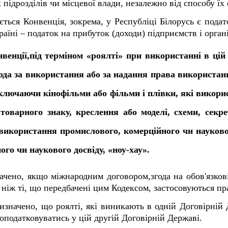
 підрозділів чи місцевої влади, незалежно від способу їх 
ється Конвенція, зокрема, у Республіці Білорусь є пода
країні – податок на прибуток (доходи) підприємств і органі
нвенції,під терміном «роялті» при використанні в цій
да за використання або за надання права використан
включаючи кінофільми або фільми і плівки, які викор
 товарного знаку, креслення або моделі, схеми, секр
використання промислового, комерційного чи науково
го чи наукового досвіду, «ноу-хау».
ачено, якщо міжнародним договором,згода на обов'язко
 ніж ті, що передбачені цим Кодексом, застосовуються п
изначено, що роялті, які виникають в одній Договірній 
оподатковуватись у цій другій Договірній Державі.