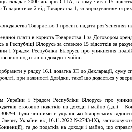
яць складає 2000 доларів США, в тому числі 15 відсотк
Товариством 2 від Товариства 1, за вирахуванням отрима
онодавства Товариство 1 просить надати роз’ясненняз н
ендної плати в користь Товариства 1 за Договором орен
ь в Республіці Білорусь за ставкою 15 відсотків за рахун
їни і Урядом Республіки Білорусь про уникнення подві
стосовно податків на доходи і майно
добразити у рядку 16.1 додатка ЗП до Декларації, суму сп
оялті, при наявності Довідки, такої що додається у зверн
м України і Урядом Республіки Білорусь про уникне
одатків стосовно податків на доходи і майно (далі – Ко
306/94, були чинними в українсько-білоруських відносин
Закону України від 16.11.2022 №2743-IX), застосовуютьс
онвенції), та до податків на доходи і майно, що справ