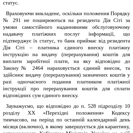
статус.
Враховуючи викладене, оскільки положення Порядку
№ 291 не поширюються на резидента Дія Сіті за
умови самостійного наданняними обслуговуючому
надавачу платіжних послуг інформації, що
підтверджує їх статус, то банк приймає від резидента
Дія Сіті – платника єдиного внеску платіжну
інструкцію на видачу (перерахування) коштів для
виплати заробітної плати, на яку відповідно до
Закону№ 2464 нараховується єдиний внесок, та
здійснює видачу (перерахування) зазначених коштів у
разі одночасного подання платником платіжної
інструкції про перерахування коштів для сплати
відповідних сум єдиного внеску.
Зауважуємо, що відповідно до п. 52
8
підрозділу 10
розділу XX «Перехідні положення» Кодексу
тимчасово, на період по останній календарний день
місяця (включно), в якому завершується дія карантину,