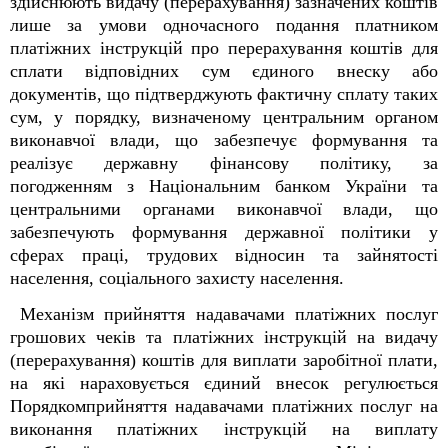
здійснюють видачу (перерахування) зазначених коштів
лише за умови одночасного подання платником
платіжних інструкцій про перерахування коштів для
сплати відповідних сум єдиного внеску або
документів, що підтверджують фактичну сплату таких
сум, у порядку, визначеному центральним органом
виконавчої влади, що забезпечує формування та
реалізує державну фінансову політику, за
погодженням з Національним банком України та
центральними органами виконавчої влади, що
забезпечують формування державної політики у
сферах праці, трудових відносин та зайнятості
населення, соціального захисту населення.
Механізм прийняття надавачами платіжних послуг
грошових чеків та платіжних інструкцій на видачу
(перерахування) коштів для виплати заробітної плати,
на які нараховується єдиний внесок регулюється
Порядкомприйняття надавачами платіжних послуг на
виконання платіжних інструкцій на виплату