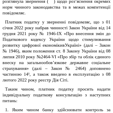
розглянула звернення ( ) щодо роз’яснення окремих
норм чинного законодавства та в межах компетенції
повідомляє.
Платник податку у зверненні повідомляє, що з 01
січня 2022 року набрав чинності Закон України від 14
грудня 2021 року № 1946-IX «Про внесення змін до
Податкового кодексу України щодо стимулювання
розвитку цифрової економікивУкраїні» (далі – Закон
№ 1946), яким положення ст. 8 Закону України від 08
липня 2010 року №2464-VI «Про збір та облік єдиного
внеску на загальнообов’язкове державне соціальне
страхування» (далі – Закон № 2464) доповнено
частиною 14¹, а також введено в експлуатацію з 08
лютого 2022 року реєстр Дія Сіті.
Таким чином, платник податку просить надати
індивідуальну податкову консультацію з наступних
питань:
1. Яким чином банку здійснювати контроль за