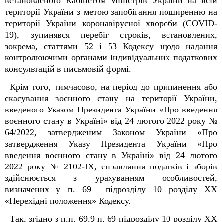
встановленого Кабінетом Міністрів України на всій
території України з метою запобігання поширенню на
території України коронавірусної хвороби (COVID-
19), зупинявся перебіг строків, встановлених,
зокрема, статтями 52 і 53 Кодексу щодо надання
контролюючими органами індивідуальних податкових
консультацій в письмовій формі.
Крім того, тимчасово, на період до припинення або
скасування воєнного стану на території України,
введеного Указом Президента України «Про введення
воєнного стану в Україні» від 24 лютого 2022 року №
64/2022, затвердженим Законом України «Про
затвердження Указу Президента України «Про
введення воєнного стану в Україні» від 24 лютого
2022 року № 2102-IX, справляння податків і зборів
здійснюється з урахуванням особливостей,
визначених у п. 69 підрозділу 10 розділу XX
«Перехідні положення» Кодексу.
Так, згідно з п.п. 69.9 п. 69 підрозділу 10 розділу XX