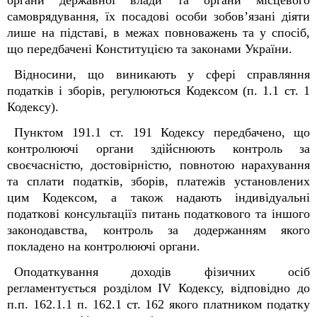
органи державної влади та органи місцевого
самоврядування, їх посадові особи зобов’язані діяти
лише на підставі, в межах повноважень та у спосіб,
що передбачені Конституцією та законами України.
Відносини, що виникають у сфері справляння
податків і зборів, регулюються Кодексом (п. 1.1 ст. 1
Кодексу).
Пунктом 19
1
.1 ст. 19
1
Кодексу передбачено, що
контролюючі органи здійснюють контроль за
своєчасністю, достовірністю, повнотою нарахування
та сплати податків, зборів, платежів установлених
цим Кодексом, а також надають індивідуальні
податкові консультаціїз питань податкового та іншого
законодавства, контроль за додержанням якого
покладено на контролюючі органи.
Оподаткування доходів фізичних осіб
регламентується розділом IV Кодексу, відповідно до
п.п. 162.1.1 п. 162.1 ст. 162 якого платником податку