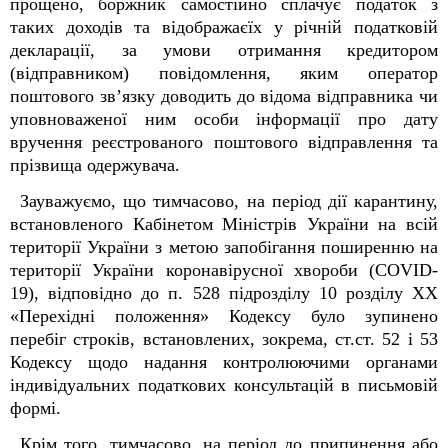
прощено, боржник самостійно сплачує податок з
таких доходів та відображаєїх у річній податковій
декларації, за умови отримання кредитором
(відправником) повідомлення, яким оператор
поштового зв’язку доводить до відома відправника чи
уповноваженої ним особи інформації про дату
вручення реєстрованого поштового відправлення та
прізвища одержувача.
Зауважуємо, що тимчасово, на період дії карантину,
встановленого Кабінетом Міністрів України на всій
території України з метою запобігання поширенню на
території України коронавірусної хвороби (COVID-
19), відповідно до п. 52
8
підрозділу 10 розділу XX
«Перехідні положення» Кодексу було зупинено
перебіг строків, встановлених, зокрема, ст.ст. 52 і 53
Кодексу щодо надання контролюючими органами
індивідуальних податкових консультацій в письмовій
формі.
Крім того, тимчасово, на період до припинення або