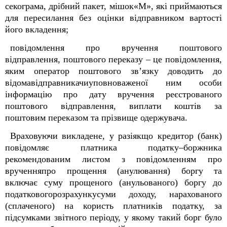
секограма, дрібний пакет, мішок«М», які приймаються
для пересилання без оцінки відправником вартості
його вкладення;
повідомлення про вручення поштового
відправлення, поштового переказу – це повідомлення,
яким оператор поштового зв’язку доводить до
відомавідправникачиуповноваженої ним особи
інформацію про дату вручення реєстрованого
поштового відправлення, виплати коштів за
поштовим переказом та прізвище одержувача.
Враховуючи викладене, у разіякщо кредитор (банк)
повідомляє платника податку–боржника
рекомендованим листом з повідомленням про
врученняпро прощення (анулювання) боргу та
включає суму прощеного (анульованого) боргу до
податковогорозрахункусуми доходу, нарахованого
(сплаченого) на користь платників податку, за
підсумками звітного періоду, у якому такий борг було