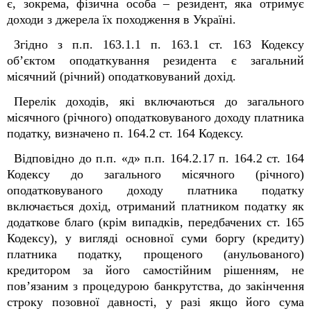
є, зокрема, фізична особа – резидент, яка отримує
доходи з джерела їх походження в Україні.
Згідно з п.п. 163.1.1 п. 163.1 ст. 163 Кодексу
об’єктом оподаткування резидента є загальний
місячний (річний) оподатковуваний дохід.
Перелік доходів, які включаються до загального
місячного (річного) оподатковуваного доходу платника
податку, визначено п. 164.2 ст. 164 Кодексу.
Відповідно до п.п. «д» п.п. 164.2.17 п. 164.2 ст. 164
Кодексу до загального місячного (річного)
оподатковуваного доходу платника податку
включається дохід, отриманий платником податку як
додаткове благо (крім випадків, передбачених ст. 165
Кодексу), у вигляді основної суми боргу (кредиту)
платника податку, прощеного (анульованого)
кредитором за його самостійним рішенням, не
пов’язаним з процедурою банкрутства, до закінчення
строку позовної давності, у разі якщо його сума