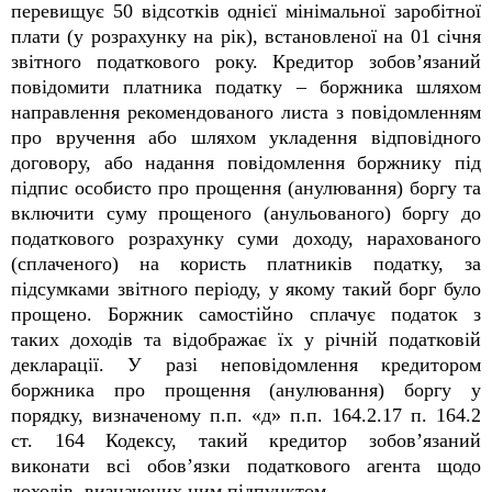
перевищує 50 відсотків однієї мінімальної заробітної
плати (у розрахунку на рік), встановленої на 01 січня
звітного податкового року. Кредитор зобов’язаний
повідомити платника податку – боржника шляхом
направлення рекомендованого листа з повідомленням
про вручення або шляхом укладення відповідного
договору, або надання повідомлення боржнику під
підпис особисто про прощення (анулювання) боргу та
включити суму прощеного (анульованого) боргу до
податкового розрахунку суми доходу, нарахованого
(сплаченого) на користь платників податку, за
підсумками звітного періоду, у якому такий борг було
прощено. Боржник самостійно сплачує податок з
таких доходів та відображає їх у річній податковій
декларації. У разі неповідомлення кредитором
боржника про прощення (анулювання) боргу у
порядку, визначеному п.п. «д» п.п. 164.2.17 п. 164.2
ст. 164 Кодексу, такий кредитор зобов’язаний
виконати всі обов’язки податкового агента щодо
доходів, визначених цим підпунктом