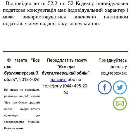
Відповідно до п. 52.2 ст. 52 Кодексу індивідуальна
податкова консультація має індивідуальний характер і
може використовуватися виключно платником
податків, якому надано таку консультацію.
© газета
"Все
Передплатіть газету
Приєднуйтесь
про
"Все про
до нас у
бухгалтерський
бухгалтерський облік"
соцмережах:
облік"
, 2018-2026
на сайті
або по
телефону (044) 495-20-
Всі права на матеріали,
60
розміщені на сайті газети
"Все про бухгалтерський
облік" охороняються
відповідно до
законодавства України.
Використання,