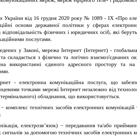
екомунікаційних мереж, мереж ефірного теле- і радіомов
н України від 16 грудня 2020 року № 1089 - IX «Про елек
аційні основи державної політики у сферах електронн
а відповідальність фізичних і юридичних осіб, які беруть
каційними послугами.
ведених у Законі, мережа Інтернет (Інтернет) - глобаль
та складається з фізично та логічно взаємоз'єднаних 
 на використанні єдиного адресного простору та на в
ами.
рнет - електронна комунікаційна послуга, що забезп
інцевими точками мережі Інтернет незалежно від технолог
 (термінального) обладнання, що використовується.
− комплекс технічних засобів електронних комунікацій 
.
нікація, електрозв’язок) − передавання та/або прийманн
х сигналів за допомогою технічних засобів електронних к