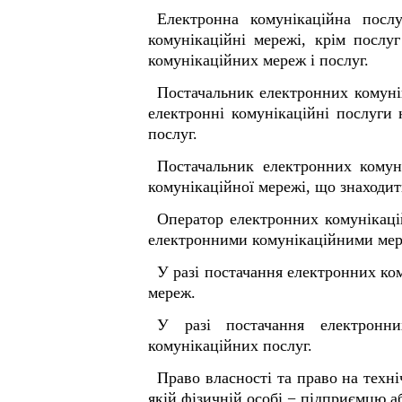
Електронна комунікаційна посл
комунікаційні мережі, крім послу
комунікаційних мереж і послуг.
Постачальник електронних комунік
електронні комунікаційні послуги
послуг.
Постачальник електронних комун
комунікаційної мережі, що знаходить
Оператор електронних комунікацій
електронними комунікаційними мере
У разі постачання електронних ко
мереж.
У разі постачання електронни
комунікаційних послуг.
Право власності та право на техн
якій фізичній особі − підприємцю а