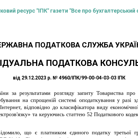
овий ресурс "ІПК" газети "Все про бухгалтерський 
ЕРЖАВНА ПОДАТКОВА СЛУЖБА УКРАЇ
ІДУАЛЬНА ПОДАТКОВА КОНСУЛ
від 29.12.2023 р. № 4960/ІПК/99-00-04-03-03 ІПК
їни за результатами розгляду запиту Товариства про 
ебування на спрощеній системі оподаткування у разі зд
Інтернет, відповідно до класифікатора виду економічної
ектрозв'язку» та керуючись статтею 52 Податкового кодек
ідомило, що є платником єдиного податку третьої гр