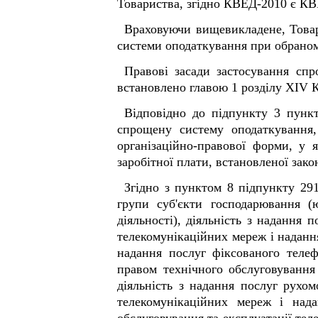
Товариства, згідно КВЕД-2010 є КВЕ
Враховуючи вищевикладене, Товар
системи оподаткування при обрано
Правові засади застосування спр
встановлено главою 1 розділу XIV К
Відповідно до підпункту 3 пункт
спрощену систему оподаткування, 
організаційно-правової форми, у 
заробітної плати, встановленої зако
Згідно з пунктом 8 підпункту 291
групи суб'єкти господарювання (ю
діяльності), діяльність з надання 
телекомунікаційних мереж і надання
надання послуг фіксованого телеф
правом технічного обслуговування 
діяльність з надання послуг рухом
телекомунікаційних мереж і нада