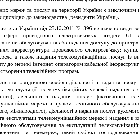
них мереж та послуг на території України є виключним 
відповідно до законодавства (резиденти України).
истики України від 23.12.2011 № 396 визначено види гос
фері проводового електрозв'язку» розділу 61 «Те
хнічне обслуговування або надання доступу до пристрої
нням інфраструктури проводового електрозв'язку; купів
мереж, а також надання телекомунікаційних послуг із 
упу до мережі Інтернет оператором кабельної інфраструк
 створення телевізійних програм.
йснення юридичною особою діяльності з надання послуг
та експлуатації телекомунікаційних мереж і надання в к
дного), діяльності з надання послуг фіксованого те
унікаційної мережі з правом технічного обслуговуванн
ого, міжнародного), діяльності з надання послуг рухомог
а експлуатації телекомунікаційних мереж і надання в к
нічного обслуговування та експлуатації телекомунікаці
омовлення та телемереж, такий суб’єкт господарюванн