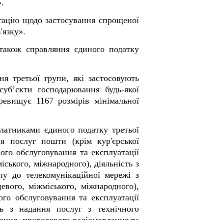
.
тацію щодо застосування спрощеної
'язку
».
 також справляння єдиного податку
я третьої групи, які застосовують
суб’єкти господарювання будь-якої
ревищує 1167 розмірів мінімальної
платниками єдиного податку третьої
ня послуг пошти (крім кур'єрської
ного обслуговування та експлуатації
ського, міжнародного), діяльність з
пу до телекомунікаційної мережі з
евого, міжміського, міжнародного),
ого обслуговування та експлуатації
ть з надання послуг з технічного