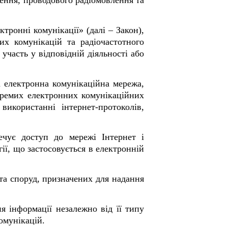
лення, проводового радіомовлення та
тронні комунікації» (далі ‒ Закон),
их комунікацій та радіочастотного
 участь у відповідній діяльності або
на електронна комунікаційна мережа,
окремих електронних комунікаційних
икористанні інтернет-протоколів,
ечує доступ до мережі Інтернет і
ії, що застосовується в електронній
та споруд, призначених для надання
я інформації незалежно від її типу
омунікацій.