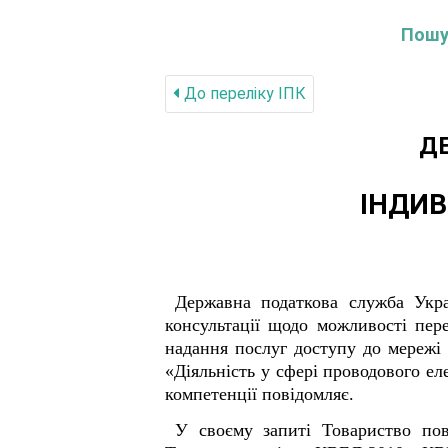
Пошук
До переліку IПК
Д
ІНДИВ
Державна податкова служба Укра
консультації щодо можливості пер
надання послуг доступу до мережі 
«Діяльність у сфері проводового ел
компетенції повідомляє.
У своєму запиті Товариство пов