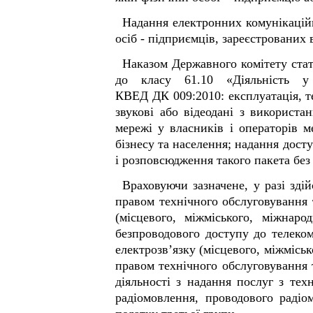
Надання електронних комунікацій
осіб - підприємців, зареєстрованих 
Наказом Державного комітету стат
до класу 61.10 «Діяльність у с
КВЕД ДК 009:2010: експлуатація, те
звукові або відеодані з використа
мережі у власників і операторів 
бізнесу та населення; надання дост
і розповсюдження такого пакета без
Враховуючи зазначене, у разі зді
правом технічного обслуговування 
(місцевого, міжміського, міжнаро
безпроводового доступу до телеком
електрозв’язку (місцевого, міжміськ
правом технічного обслуговування т
діяльності з надання послуг з тех
радіомовлення, проводового раді