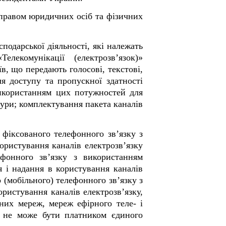
правом юридичних осіб та фізичних
подарської діяльності, які належать
лекомунікації (електрозв’язок)»
в, що передають голосові, текстові,
ля доступу та пропускної здатності
використанням цих потужностей для
тури; комплектування пакета каналів
 фіксованого телефонного зв’язку з
ористування каналів електрозв’язку
лефонного зв’язку з використанням
я і надання в користування каналів
о (мобільного) телефонного зв’язку з
ористування каналів електрозв’язку,
йних мереж, мереж ефірного теле- і
я не може бути платником єдиного