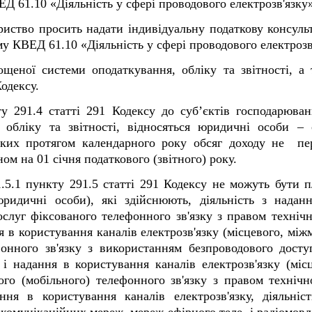
Д 61.10 «Діяльність у сфері проводового електрозв'язку»
иство просить надати індивідуальну податкову консуль
му КВЕД 61.10 «
Діяльність у сфері проводового електрозв
ощеної системи оподаткування, обліку та звітності, а
одексу.
у 291.4 статті 291 Кодексу до суб’єктів господарюванн
обліку та звітності, відносяться юридичні особи – 
яких протягом календарного року обсяг доходу не пе
ном на 01 січня податкового (звітного) року.
.5.1 пункту 291.5 статті 291 Кодексу не можуть бути 
ридичні особи), які здійснюють, діяльність з надан
послуг фіксованого телефонного зв'язку з правом техніч
 в користування каналів електрозв'язку (місцевого, міжмі
онного зв'язку з використанням безпроводового досту
і надання в користування каналів електрозв'язку (місц
ого (мобільного) телефонного зв'язку з правом технічн
ння в користування каналів електрозв'язку, діяльніс