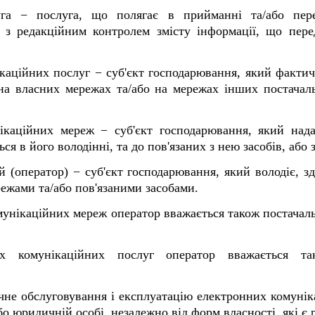
уга − послуга, що полягає в прийманні та/або пере
г з редакційним контролем змісту інформації, що пер
аційних послуг − суб'єкт господарювання, який фактич
 на власних мережах та/або на мережах інших постачал
ікаційних мереж − суб'єкт господарювання, який нада
ся в його володінні, та до пов'язаних з нею засобів, або
 (оператор) − суб'єкт господарювання, який володіє, з
жами та/або пов'язаними засобами.
мунікаційних мереж оператор вважається також постача
х комунікаційних послуг оператор вважається та
ічне обслуговування і експлуатацію електронних комуні
бо юридичній особі, незалежно від форм власності, які є