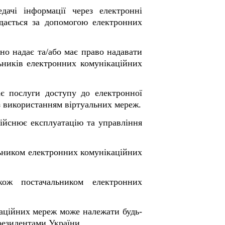
дачі інформації через електронні
едається за допомогою електронних
но надає та/або має право надавати
ьників електронних комунікаційних
є послуги доступу до електронної
 з використанням віртуальних мереж.
дійснює експлуатацію та управління
льником електронних комунікаційних
кож постачальником електронних
каційних мереж може належати будь-
 резидентами України.