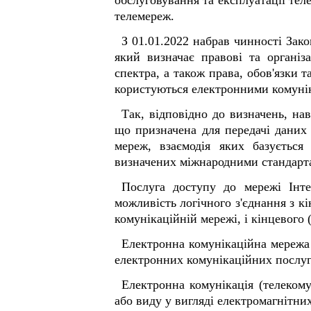
обслуговування та експлуатації тел
телемереж.
З 01.01.2022 набрав чинності Зако
який визначає правові та організ
спектра, а також права, обов'язки т
користуються електронними комуні
Так, відповідно до визначень, на
що призначена для передачі даних 
мереж, взаємодія яких базується
визначених міжнародними стандарт
Послуга доступу до мережі Інте
можливість логічного з'єднання з к
комунікаційній мережі, і кінцевого
Електронна комунікаційна мережа 
електронних комунікаційних послуг
Електронна комунікація (телекому
або виду у вигляді електромагнітни