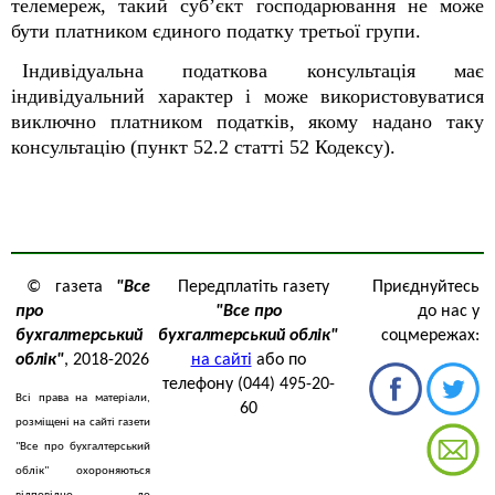
телемереж, такий суб’єкт господарювання не може
бути платником єдиного податку третьої групи.
Індивідуальна податкова консультація має
індивідуальний характер і може використовуватися
виключно платником податків, якому надано таку
консультацію (пункт 52.2 статті 52 Кодексу).
© газета
"Все
Передплатіть газету
Приєднуйтесь
про
"Все про
до нас у
бухгалтерський
бухгалтерський облік"
соцмережах:
облік"
, 2018-2026
на сайті
або по
телефону (044) 495-20-
Всі права на матеріали,
60
розміщені на сайті газети
"Все про бухгалтерський
облік" охороняються