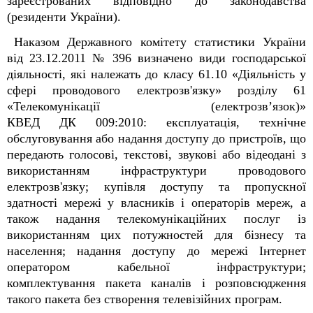
зареєстрованих відповідно до законодавства
(резиденти України).
Наказом Державного комітету статистики України
від 23.12.2011 № 396 визначено види господарської
діяльності, які належать до класу 61.10 «Діяльність у
сфері проводового електрозв'язку» розділу 61
«Телекомунікації (електрозв’язок)»
КВЕД ДК 009:2010: експлуатація, технічне
обслуговування або надання доступу до пристроїв, що
передають голосові, текстові, звукові або відеодані з
використанням інфраструктури проводового
електрозв'язку; купівля доступу та пропускної
здатності мережі у власників і операторів мереж, а
також надання телекомунікаційних послуг із
використанням цих потужностей для бізнесу та
населення; надання доступу до мережі Інтернет
оператором кабельної інфраструктури;
комплектування пакета каналів і розповсюдження
такого пакета без створення телевізійних програм.