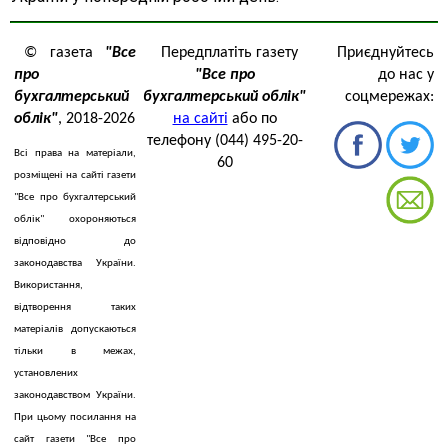
© газета
"Все
Передплатіть газету
Приєднуйтесь
про
"Все про
до нас у
бухгалтерський
бухгалтерський облік"
соцмережах:
облік"
, 2018-2026
на сайті
або по
телефону (044) 495-20-
Всі права на матеріали,
60
розміщені на сайті газети
"Все про бухгалтерський
облік" охороняються
відповідно до
законодавства України.
Використання,
відтворення таких
матеріалів допускаються
тільки в межах,
установлених
законодавством України.
При цьому посилання на
сайт газети "Все про