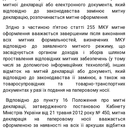
митної декларації або електронного документа, який
відповідно до законодавства замінює митну
декларацію, розпочинається митне оформлення.
Згідно з частиною п’ятою статті 255 МКУ митне
оформлення вважається завершеним після виконання
всіх митних формальностей, визначених МКУ
відповідно до заявленого митного режиму, що
засвідчується органом доходів і зборів шляхом
проставлення відповідних митних забезпечень (у тому
числі за допомогою інформаційних технологій), інших
відміток на митній декларації або документі, який
відповідно до законодавства її замінює, а також на
товаросупровідних та товарно-транспортних
документах у разі їх подання на паперовому носії.
Відповідно до пункту 16 Положення про митні
декларації, затвердженого постановою Кабінету
Міністрів України від 21 травня 2012 року № 450, митна
декларація на паперовому носії вважається
оформленою за наявності на всіх її аркушах відбитка