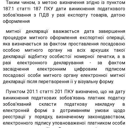
Таким чином, з метою визначення згідно із пунктом
187.1 статті 187 ПКУ дати виникнення податкового
зобов’язання з ПДВ у разі експорту товарів, датою
оформлення
митної декларації вважається дата завершення
процедури митного оформлення експортної операції,
яка визначається за фактом проставлення посадовою
особою митного органу на всіх аркушах такої
декларації відбитку особистої номерної печатки, а в
разі електронного декларування - за фактом
засвідчення електронним цифровим підписом
посадової особи митного органу електронної митної
декларації після перетворення її у візуальну форму.
Пунктом 201.1 статті 201 ПКУ визначено, що на дату
виникнення податкових зобов’язань платник податку
зобов’язаний скласти податкову накладну в
електронній формі з дотриманням умови щодо
реєстрації у порядку, визначеному законодавством,
електронного підпису уповноваженої платником особи