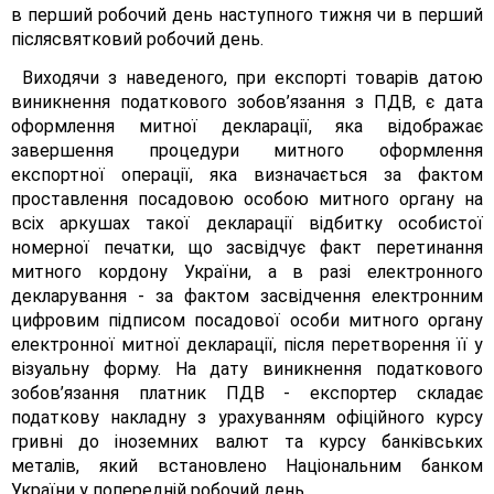
в перший робочий день наступного тижня чи в перший
післясвятковий робочий день.
Виходячи з наведеного, при експорті товарів датою
виникнення податкового зобов’язання з ПДВ, є дата
оформлення митної декларації, яка відображає
завершення процедури митного оформлення
експортної операції, яка визначається за фактом
проставлення посадовою особою митного органу на
всіх аркушах такої декларації відбитку особистої
номерної печатки, що засвідчує факт перетинання
митного кордону України, а в разі електронного
декларування - за фактом засвідчення електронним
цифровим підписом посадової особи митного органу
електронної митної декларації, після перетворення її у
візуальну форму. На дату виникнення податкового
зобов’язання платник ПДВ - експортер складає
податкову накладну з урахуванням офіційного курсу
гривні до іноземних валют та курсу банківських
металів, який встановлено Національним банком
України у попередній робочий день.