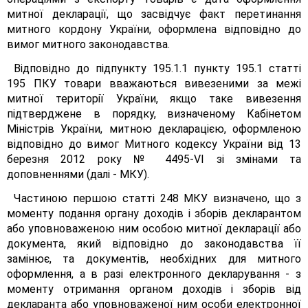
митної декларації, що засвідчує факт перетинання
митного кордону України, оформлена відповідно до
вимог митного законодавства.
Відповідно до підпункту 195.1.1 пункту 195.1 статті
195 ПКУ товари вважаються вивезеними за межі
митної території України, якщо таке вивезення
підтверджене в порядку, визначеному Кабінетом
Міністрів України, митною декларацією, оформленою
відповідно до вимог Митного кодексу України від 13
березня 2012 року № 4495-VI зі змінами та
доповненнями (далі - МКУ).
Частиною першою статті 248 МКУ визначено, що з
моменту подання органу доходів і зборів декларантом
або уповноваженою ним особою митної декларації або
документа, який відповідно до законодавства її
замінює, та документів, необхідних для митного
оформлення, а в разі електронного декларування - з
моменту отримання органом доходів і зборів від
декларанта або уповноваженої ним особи електронної