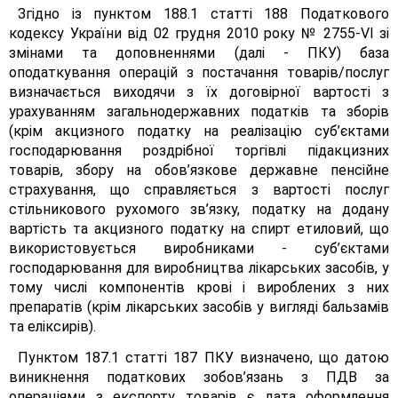
Згідно із пунктом 188.1 статті 188 Податкового
кодексу України від 02 грудня 2010 року № 2755-VI зі
змінами та доповненнями (далі - ПКУ) база
оподаткування операцій з постачання товарів/послуг
визначається виходячи з їх договірної вартості з
урахуванням загальнодержавних податків та зборів
(крім акцизного податку на реалізацію суб’єктами
господарювання роздрібної торгівлі підакцизних
товарів, збору на обов’язкове державне пенсійне
страхування, що справляється з вартості послуг
стільникового рухомого зв’язку, податку на додану
вартість та акцизного податку на спирт етиловий, що
використовується виробниками - суб’єктами
господарювання для виробництва лікарських засобів, у
тому числі компонентів крові і вироблених з них
препаратів (крім лікарських засобів у вигляді бальзамів
та еліксирів).
Пунктом 187.1 статті 187 ПКУ визначено, що датою
виникнення податкових зобов’язань з ПДВ за
операціями з експорту товарів є дата оформлення