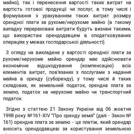
майно), так і перенесення вартості таких витрат на
вартість готової продукції чи послуг, в тому числі і
формування з урахуванням таких витрат розміру
орендної плати за рухоме/нерухоме майно (в такому
випадку перераховані витрати будуть визнані такими,
що використані орендодавцем в оподатковуваних
операціях у межах господарської діяльності).
З огляду на викладене у вартості орендної плати за
рухоме/нерухоме майно орендар має здійснювати
економічне відшкодування (компенсацію) всіх
елементів витрат, пов'язаних з послугами з надання
майна в оренду (суборенду), у тому числі й таких
складових, як земельний податок, орендна плата за
землю, податок на нерухоме майно чи транспортний
податок.
Згідно з статтею 21 Закону України від 06 жовтня
1998 року №161-XIV "Про оренду землі" (далі - Закон №
161) орендна плата за землю - це платіж, який орендар
вносить орендодавцеві за користування земельною