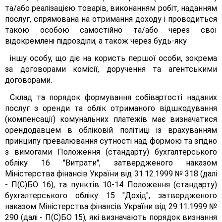
та/або реалізацією товарів, виконанням робіт, наданням
послуг, спрямована на отримання доходу і проводиться
такою особою самостійно та/або через свої
відокремлені підрозділи, а також через будь-яку
іншу особу, що діє на користь першої особи, зокрема
за договорами комісії, доручення та агентськими
договорами.
Склад та порядок формування собівартості наданих
послуг з оренди та облік отриманого відшкодування
(компенсації) комунальних платежів має визначатися
орендодавцем в обліковій політиці із врахуванням
принципу превалювання сутності над формою та згідно
з вимогами Положення (стандарту) бухгалтерського
обліку 16 "Витрати", затвердженого наказом
Міністерства фінансів України від 31.12.1999 № 318 (далі
- П(С)БО 16), та пунктів 10-14 Положення (стандарту)
бухгалтерського обліку 15 "Дохід", затвердженого
наказом Міністерства фінансів України від 29.11.1999 №
290 (далі - П(С)БО 15), які визначають порядок визнання