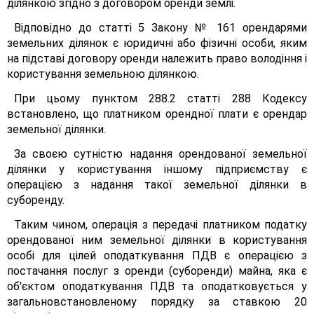
ділянкою згідно з договором оренди землі.
Відповідно до статті 5 Закону № 161 орендарями
земельних ділянок є юридичні або фізичні особи, яким
на підставі договору оренди належить право володіння і
користування земельною ділянкою.
При цьому пунктом 288.2 статті 288 Кодексу
встановлено, що платником орендної плати є орендар
земельної ділянки.
За своєю сутністю надання орендованої земельної
ділянки у користування іншому підприємству є
операцією з надання такої земельної ділянки в
суборенду.
Таким чином, операція з передачі платником податку
орендованої ним земельної ділянки в користування
особі для цілей оподаткування ПДВ є операцією з
постачання послуг з оренди (суборенди) майна, яка є
об'єктом оподаткування ПДВ та оподатковується у
загальновстановленому порядку за ставкою 20