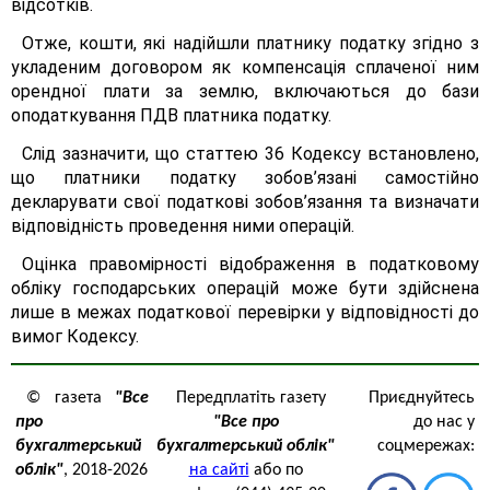
відсотків.
Отже, кошти, які надійшли платнику податку згідно з
укладеним договором як компенсація сплаченої ним
орендної плати за землю, включаються до бази
оподаткування ПДВ платника податку.
Слід зазначити, що статтею 36 Кодексу встановлено,
що платники податку зобов’язані самостійно
декларувати свої податкові зобов’язання та визначати
відповідність проведення ними операцій.
Оцінка правомірності відображення в податковому
обліку господарських операцій може бути здійснена
лише в межах податкової перевірки у відповідності до
вимог Кодексу.
© газета
"Все
Передплатіть газету
Приєднуйтесь
про
"Все про
до нас у
бухгалтерський
бухгалтерський облік"
соцмережах:
облік"
, 2018-2026
на сайті
або по