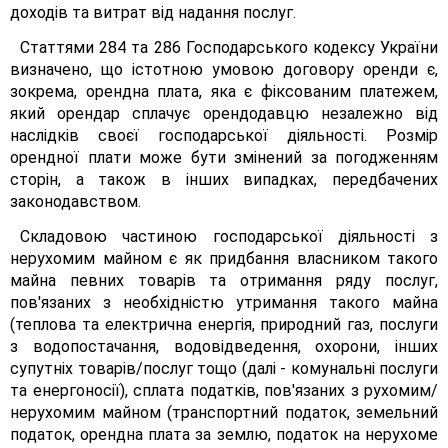
доходів та витрат від надання послуг.
Статтями 284 та 286 Господарського кодексу України
визначено, що істотною умовою договору оренди є,
зокрема, орендна плата, яка є фіксованим платежем,
який орендар сплачує орендодавцю незалежно від
наслідків своєї господарської діяльності. Розмір
орендної плати може бути змінений за погодженням
сторін, а також в інших випадках, передбачених
законодавством.
Складовою частиною господарської діяльності з
нерухомим майном є як придбання власником такого
майна певних товарів та отримання ряду послуг,
пов'язаних з необхідністю утримання такого майна
(теплова та електрична енергія, природний газ, послуги
з водопостачання, водовідведення, охорони, інших
супутніх товарів/послуг тощо (далі - комунальні послуги
та енергоносії), сплата податків, пов'язаних з рухомим/
нерухомим майном (транспортний податок, земельний
податок, орендна плата за землю, податок на нерухоме