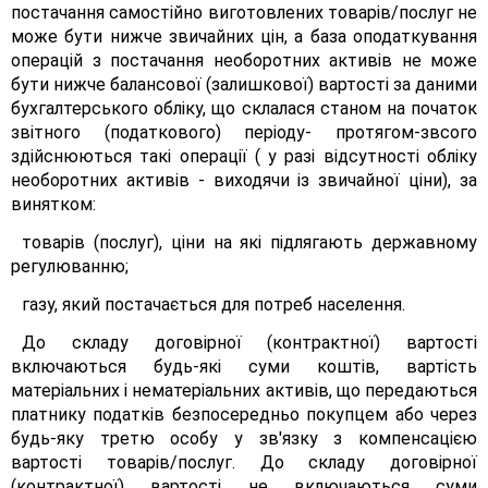
постачання самостійно виготовлених товарів/послуг не
може бути нижче звичайних цін, а база оподаткування
операцій з постачання необоротних активів не може
бути нижче балансової (залишкової) вартості за даними
бухгалтерського обліку, що склалася станом на початок
звітного (податкового) періоду- протягом-звсого
здійснюються такі операції ( у разі відсутності обліку
необоротних активів - виходячи із звичайної ціни), за
винятком:
товарів (послуг), ціни на які підлягають державному
регулюванню;
газу, який постачається для потреб населення.
До складу договірної (контрактної) вартості
включаються будь-які суми коштів, вартість
матеріальних і нематеріальних активів, що передаються
платнику податків безпосередньо покупцем або через
будь-яку третю особу у зв'язку з компенсацією
вартості товарів/послуг. До складу договірної
(контрактної) вартості не включаються суми