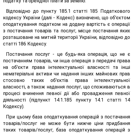
податку та орендної плати за землю.
Відповідно до пункту 185.1 статті 185 Податкового
кодексу України (далі - Кодекс) визначено, що об'єктом
оподаткування податком на додану вартість є операції
з постачання товарів та послуг, місце постачання яких
розташоване на митній території України, відповідно до
статті 186 Кодексу.
Постачання послуг - це будь-яка операція, що не є
постачанням товарів, чи інша операція з передачі права
на об'єкти права інтелектуальної власності та інші
нематеріальні активи чи надання інших майнових прав
стосовно таких об'єктів права інтелектуальної
власності, а також надання послуг, що споживаються в
процесі вчинення певної дії або провадження певної
діяльності (підпункт 14.1.185 пункту 14.1 статті 14
Кодексу).
При цьому база оподаткування операцій з постачання
товарів/послуг не може бути нижче ціни придбання
таких товарів/послуг, база оподаткування операцій з