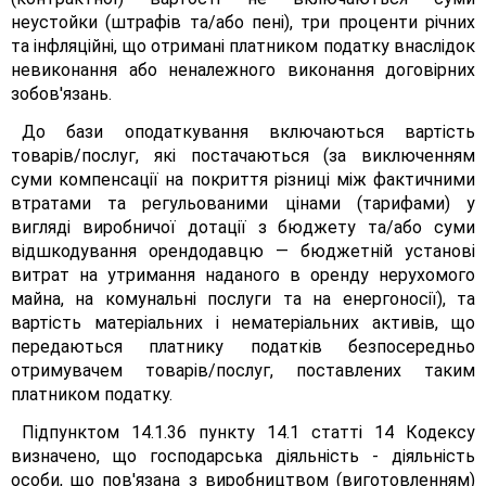
неустойки (штрафів та/або пені), три проценти річних
та інфляційні, що отримані платником податку внаслідок
невиконання або неналежного виконання договірних
зобов'язань.
До бази оподаткування включаються вартість
товарів/послуг, які постачаються (за виключенням
суми компенсації на покриття різниці між фактичними
втратами та регульованими цінами (тарифами) у
вигляді виробничої дотації з бюджету та/або суми
відшкодування орендодавцю — бюджетній установі
витрат на утримання наданого в оренду нерухомого
майна, на комунальні послуги та на енергоносії), та
вартість матеріальних і нематеріальних активів, що
передаються платнику податків безпосередньо
отримувачем товарів/послуг, поставлених таким
платником податку.
Підпунктом 14.1.36 пункту 14.1 статті 14 Кодексу
визначено, що господарська діяльність - діяльність
особи, що пов'язана з виробництвом (виготовленням)