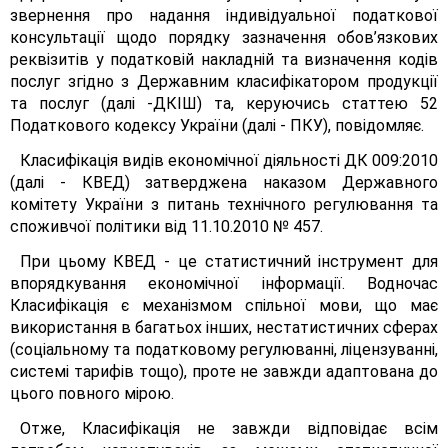
звернення про надання індивідуальної податкової
консультації щодо порядку зазначення обов’язкових
реквізитів у податковій накладній та визначення кодів
послуг згідно з Державним класифікатором продукції
та послуг (далі -ДКІШ) та, керуючись статтею 52
Податкового кодексу України (далі - ПКУ), повідомляє.
Класифікація видів економічної діяльності ДК 009:2010
(далі - КВЕД) затверджена наказом Державного
комітету України з питань технічного регулювання та
споживчої політики від 11.10.2010 № 457.
При цьому КВЕД - це статистичний інструмент для
впорядкування економічної інформації. Водночас
Класифікація є механізмом спільної мови, що має
використання в багатьох інших, нестатистичних сферах
(соціальному та податковому регулюванні, ліцензуванні,
системі тарифів тощо), проте не завжди адаптована до
цього повного мірою.
Отже, Класифікація не завжди відповідає всім