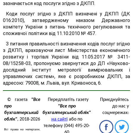
зазначається код послуги згідно з ДКПП.
Коди послуг згідно з ДКПП визначені у ДКПП (ДК
016:2010), затвердженому наказом Державного
комітету України з питань технічного регулювання та
споживчої політики від 11.10.2010 № 457.
З питання правильності визначення кодів послуг згідно
з ДКПП, враховуючи лист Міністерства економічного
розвитку і торгівлі України від 11.05.2017 № 3411-
08/15258-03, пропонуємо звернутися до ДП «Науково-
дослідний інститут метрології вимірювальних і
управляючих систем», яке є розробником ДКПП, за
адресою: 79008, м. Львів, вул. Кривоноса, 6.
© газета
"Все
Передплатіть газету
Приєднуйтесь
про
"Все про
до нас у
бухгалтерський
бухгалтерський облік"
соцмережах:
облік"
, 2018-2026
на сайті
або по
телефону (044) 495-20-
Всі права на матеріали,
60