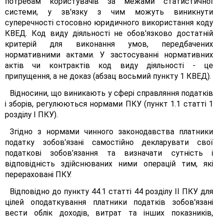
потребам користувачів за межами статистичної
системи, у зв'язку з чим можуть виникнути
суперечності стосовно юридичного використання коду
КВЕД. Код виду діяльності не обов'язково достатній
критерій для виконання умов, передбачених
нормативними актами. У застосуванні нормативних
актів чи контрактів код виду діяльності - це
припущення, а не доказ (абзац восьмий пункту 1 КВЕД).
Відносини, що виникають у сфері справляння податків
і зборів, регулюються нормами ПКУ (пункт 1.1 статті 1
розділу І ПКУ).
Згідно з нормами чинного законодавства платники
податку зобов’язані самостійно декларувати свої
податкові зобов’язання та визначати сутність і
відповідність здійснюваних ними операцій тим, які
перераховані ПКУ.
Відповідно до пункту 44.1 статті 44 розділу II ПКУ для
цілей оподаткування платники податків зобов'язані
вести облік доходів, витрат та інших показників,