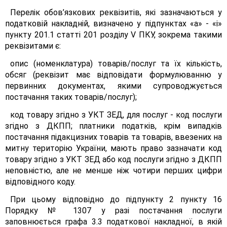
Перелік обов’язкових реквізитів, які зазначаються у
податковій накладній, визначено у підпунктах «а» - «і»
пункту 201.1 статті 201 розділу V ПКУ, зокрема такими
реквізитами є:
опис (номенклатура) товарів/послуг та їх кількість,
обсяг (реквізит має відповідати формулюванню у
первинних документах, якими супроводжується
постачання таких товарів/послуг);
код товару згідно з УКТ ЗЕД, для послуг - код послуги
згідно з ДКПП; платники податків, крім випадків
постачання підакцизних товарів та товарів, ввезених на
митну територію України, мають право зазначати код
товару згідно з УКТ ЗЕД або код послуги згідно з ДКПП
неповністю, але не менше ніж чотири перших цифри
відповідного коду.
При цьому відповідно до підпункту 2 пункту 16
Порядку № 1307 у разі постачання послуги
заповнюється графа 3.3 податкової накладної, в якій