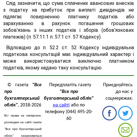
Слід зазначити, що сума сплачених авансових внесків
з податку на прибуток при виплаті дивідендів не
підлягає поверненню платнику податків або
зарахуванню в рахунок погашення грошових
зобов’язань з інших податків і зборів (обов’язкових
платежів) (п. 57.11.1 п. 57.1 ст. 57 Кодексу).
Відповідно до п. 52.2 ст. 52 Кодексу індивідуальна
податкова консультацій має індивідуальний характер і
може використовуватися виключно платником
податків, якому надано таку консультацію.
© газета
"Все
Передплатіть газету
Приєднуйтесь
про
"Все про
до нас у
бухгалтерський
бухгалтерський облік"
соцмережах:
облік"
, 2018-2026
на сайті
або по
телефону (044) 495-20-
Всі права на матеріали,
60
розміщені на сайті газети
"Все про бухгалтерський
облік" охороняються