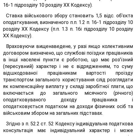
16-1 підрозділу 10 розділу XX Кодексу).
Ставка військового збору становить 1,5 відс. об’єкта
оподаткування, визначеного п.п. 1.2 п. 16-1 підрозділу 10
розділу XX Кодексу (п.п. 1.3 п. 16і підрозділу 10 розділу
XX Кодексу).
Враховуючи вищенаведене, у разі якщо колективним
договором визначено, що службові поїздки працівників
в інші населені пункти є роботою, що має роз'їзний
(пересувний) характер і не є відрядженням, то суму
відшкодованої працівникам вартості проїзду
транспортом загального користування слід розглядати
як компенсаційну виплату у складі заробітної плати, що
включається до загального місячного (річного)
оподатковуваного доходу працівника і
оподатковується податком на доходи фізичних осіб та
військовим збором на загальних підставах.
Згідно з п. 52.2 ст. 52 Кодексу індивідуальна податкова
консультація має індивідуальний характер і може