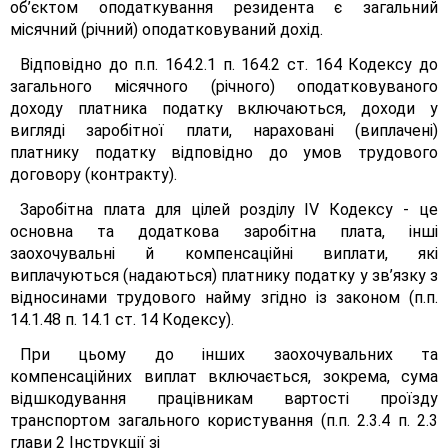
об’єктом оподаткування резидента є загальний
місячний (річний) оподатковуваний дохід.
Відповідно до п.п. 164.2.1 п. 164.2 ст. 164 Кодексу до
загального місячного (річного) оподатковуваного
доходу платника податку включаються, доходи у
вигляді заробітної плати, нараховані (виплачені)
платнику податку відповідно до умов трудового
договору (контракту).
Заробітна плата для цілей розділу IV Кодексу - це
основна та додаткова заробітна плата, інші
заохочувальні й компенсаційні виплати, які
виплачуються (надаються) платнику податку у зв’язку з
відносинами трудового найму згідно із законом (п.п.
14.1.48 п. 14.1 ст. 14 Кодексу).
При цьому до інших заохочувальних та
компенсаційних виплат включається, зокрема, сума
відшкодування працівникам вартості проїзду
транспортом загального користування (п.п. 2.3.4 п. 2.3
глави 2 Інструкції зі