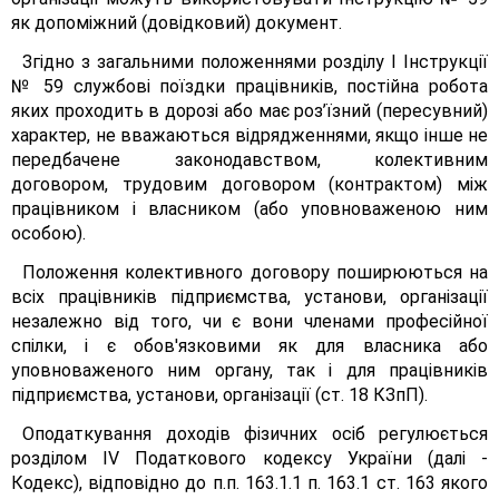
як допоміжний (довідковий) документ.
Згідно з загальними положеннями розділу І Інструкції
№ 59 службові поїздки працівників, постійна робота
яких проходить в дорозі або має роз’їзний (пересувний)
характер, не вважаються відрядженнями, якщо інше не
передбачене законодавством, колективним
договором, трудовим договором (контрактом) між
працівником і власником (або уповноваженою ним
особою).
Положення колективного договору поширюються на
всіх працівників підприємства, установи, організації
незалежно від того, чи є вони членами професійної
спілки, і є обов'язковими як для власника або
уповноваженого ним органу, так і для працівників
підприємства, установи, організації (ст. 18 КЗпП).
Оподаткування доходів фізичних осіб регулюється
розділом IV Податкового кодексу України (далі -
Кодекс), відповідно до п.п. 163.1.1 п. 163.1 ст. 163 якого