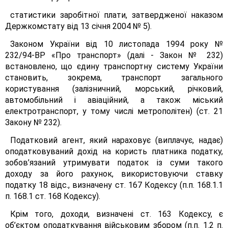
статистики заробітної плати, затвердженої наказом
Держкомстату від 13 січня 2004 № 5).
Законом України від 10 листопада 1994 року №
232/94-ВР «Про транспорт» (далі - Закон № 232)
встановлено, що єдину транспортну систему України
становить, зокрема, транспорт загального
користування (залізничний, морський, річковий,
автомобільний і авіаційний, а також міський
електротранспорт, у тому числі метрополітен) (ст. 21
Закону № 232).
Податковий агент, який нараховує (виплачує, надає)
оподатковуваний дохід на користь платника податку,
зобов’язаний утримувати податок із суми такого
доходу за його рахунок, використовуючи ставку
податку 18 відс., визначену ст. 167 Кодексу (п.п. 168.1.1
п. 168.1 ст. 168 Кодексу).
Крім того, доходи, визначені ст. 163 Кодексу, є
об’єктом оподаткування військовим збором (п.п. 1.2 п.