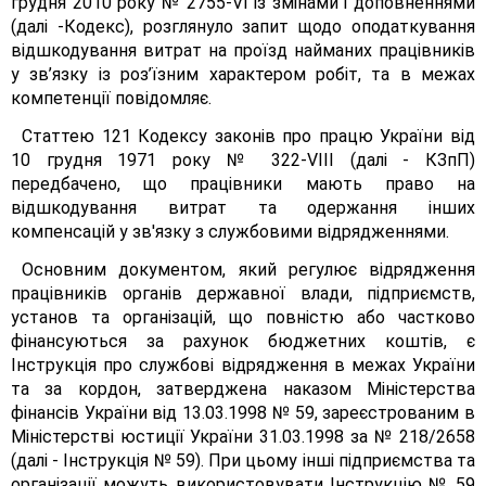
грудня 2010 року № 2755-VІ із змінами і доповненнями
(далі -Кодекс), розглянуло запит щодо оподаткування
відшкодування витрат на проїзд найманих працівників
у зв’язку із роз’їзним характером робіт, та в межах
компетенції повідомляє.
Статтею 121 Кодексу законів про працю України від
10 грудня 1971 року № 322-VIII (далі - КЗпП)
передбачено, що працівники мають право на
відшкодування витрат та одержання інших
компенсацій у зв'язку з службовими відрядженнями.
Основним документом, який регулює відрядження
працівників органів державної влади, підприємств,
установ та організацій, що повністю або частково
фінансуються за рахунок бюджетних коштів, є
Інструкція про службові відрядження в межах України
та за кордон, затверджена наказом Міністерства
фінансів України від 13.03.1998 № 59, зареєстрованим в
Міністерстві юстиції України 31.03.1998 за № 218/2658
(далі - Інструкція № 59). При цьому інші підприємства та
організації можуть використовувати Інструкцію № 59