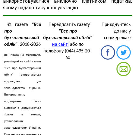
використовуватися виключно платником податків,
якому надано таку консультацію.
© газета
"Все
Передплатіть газету
Приєднуйтесь
про
"Все про
до нас у
бухгалтерський
бухгалтерський облік"
соцмережах:
облік"
, 2018-2026
на сайті
або по
телефону (044) 495-20-
Всі права на матеріали,
60
розміщені на сайті газети
"Все про бухгалтерський
облік" охороняються
відповідно до
законодавства України.
Використання,
відтворення таких
матеріалів допускаються
тільки в межах,
установлених
законодавством України.
При цьому посилання на