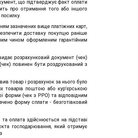
окумент, що підтверджує факт оплати
ить про отримання того або іншого
 посилку.
ням зазначених вище платіжних карт,
абезпечити доставку покупцю раніше
дним чином оформленим гарантійним
видає розрахунковий документ (чек)
чек) повинен бути роздрукований з
ив товар і розрахунок за нього було
ких товарів поштою або кур’єрською
ї форми (чек з РРО) та відповідним
ачено форму сплати - безготівковий
 та оплата здійснюється на підставі
’єкта господарювання, який отримує
з