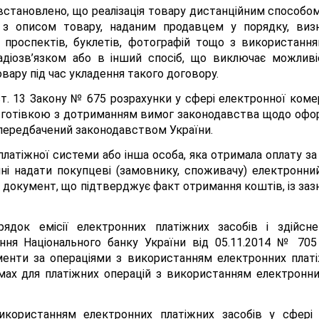
75 встановлено, що реалізація товару дистанційним способ
я з описом товару, наданим продавцем у порядку, в
, проспектів, буклетів, фотографій тощо з використання
радіозв’язком або в інший спосіб, що виключає можлив
овару під час укладення такого договору.
 ст. 13 Закону № 675 розрахунки у сфері електронної ком
 готівкою з дотриманням вимог законодавства щодо офор
, передбачений законодавством України.
латіжної системи або інша особа, яка отримала оплату за 
ні надати покупцеві (замовнику, споживачу) електронни
й документ, що підтверджує факт отримання коштів, із за
ядок емісії електронних платіжних засобів і здійсне
ня Національного банку України від 05.11.2014 № 705 
енти за операціями з використанням електронних платі
ах для платіжних операцій з використанням електронни
використанням електронних платіжних засобів у сфері