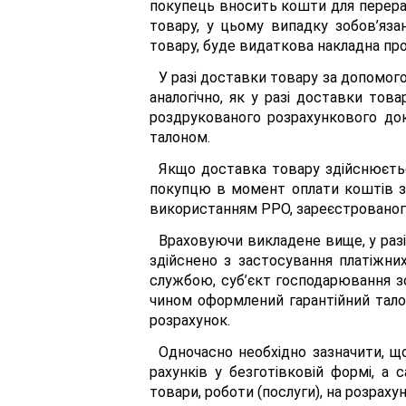
покупець вносить кошти для перерах
товару, у цьому випадку зобов’яз
товару, буде видаткова накладна пр
У разі доставки товару за допомог
аналогічно, як у разі доставки то
роздрукованого розрахункового до
талоном.
Якщо доставка товару здійснюєтьс
покупцю в момент оплати коштів з
використанням РРО, зареєстрованого
Враховуючи викладене вище, у разі
здійснено з застосування платіжни
службою, суб’єкт господарювання з
чином оформлений гарантійний тало
розрахунок.
Одночасно необхідно зазначити, щ
рахунків у безготівковій формі, а
товари, роботи (послуги), на розраху