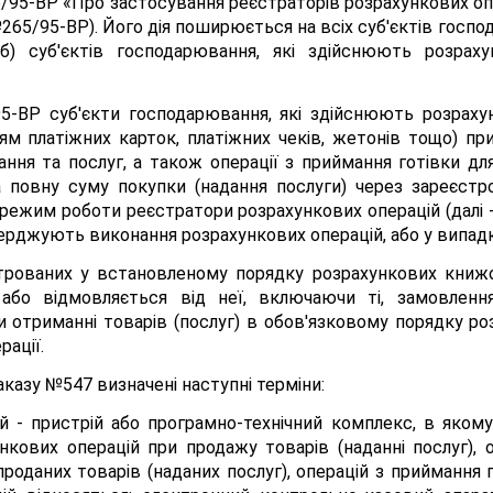
/95-ВР «Про застосування реєстраторів розрахункових опе
№265/95-ВР). Його дія поширюється на всіх суб'єктів госпо
б) суб'єктів господарювання, які здійснюють розрахун
95-ВР суб'єкти господарювання, які здійснюють розрахун
ням платіжних карток, платіжних чеків, жетонів тощо) при
ання та послуг, а також операції з приймання готівки дл
а повну суму покупки (надання послуги) через зареєстр
 режим роботи реєстратори розрахункових операцій (далі 
ерджують виконання розрахункових операцій, або у випад
трованих у встановленому порядку розрахункових книжо
 або відмовляється від неї, включаючи ті, замовленн
и отриманні товарів (послуг) в обов'язковому порядку р
ації.
казу №547 визначені наступні терміни:
 - пристрій або програмно-технічний комплекс, в якому р
нкових операцій при продажу товарів (наданні послуг), о
проданих товарів (наданих послуг), операцій з приймання