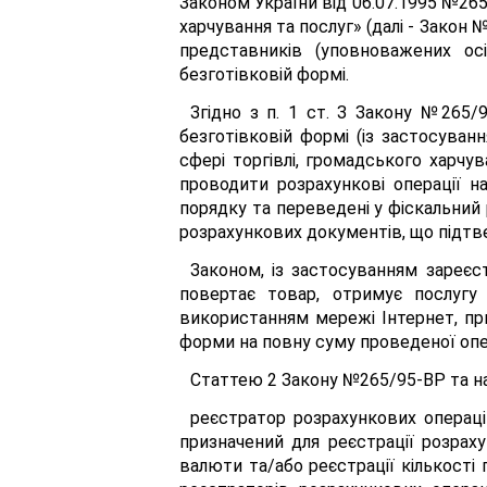
Законом України від 06.07.1995 №265
харчування та послуг» (далі - Закон 
представників (уповноважених осі
безготівковій формі.
Згідно з п. 1 ст. З Закону №265/
безготівковій формі (із застосуван
сфері торгівлі, громадського харчув
проводити розрахункові операції н
порядку та переведені у фіскальний
розрахункових документів, що підтв
Законом, із застосуванням зареєс
повертає товар, отримує послугу
використанням мережі Інтернет, пр
форми на повну суму проведеної опер
Статтею 2 Закону №265/95-ВР та на
реєстратор розрахункових операцій
призначений для реєстрації розраху
валюти та/або реєстрації кількості 