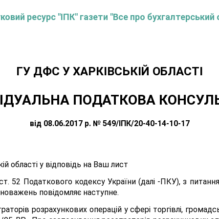
овий ресурс "ІПК" газети "Все про бухгалтерський 
ГУ ДФС У ХАРКIВСЬКIЙ ОБЛАСТI
ІДУАЛЬНА ПОДАТКОВА КОНСУЛ
від 08.06.2017 р. № 549/ІПК/20-40-14-10-17
ій області у відповідь на Ваш лист
.4 ст. 52 Податкового кодексу України (далі -ПКУ), з пита
вноважень повідомляє наступне.
раторів розрахункових операцій у сфері торгівлі, громадс