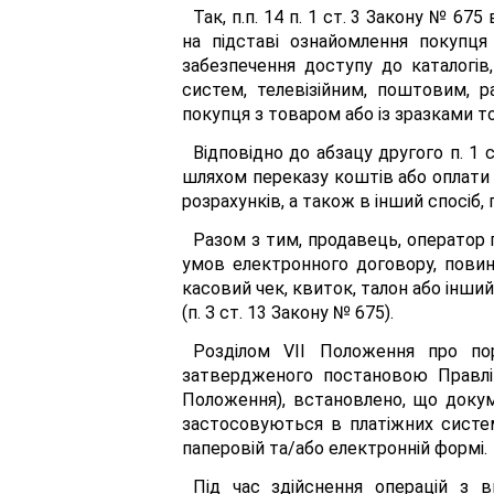
Так, п.п. 14 п. 1 ст. 3 Закону № 6
на підставі ознайомлення покупц
забезпечення доступу до каталогів
систем, телевізійним, поштовим, 
покупця з товаром або із зразками т
Відповідно до абзацу другого п. 1
шляхом переказу коштів або оплати
розрахунків, а також в інший спосіб
Разом з тим, продавець, оператор п
умов електронного договору, повин
касовий чек, квиток, талон або інши
(п. З ст. 13 Закону № 675).
Розділом VII Положення про пор
затвердженого постановою Правлін
Положення), встановлено, що докум
застосовуються в платіжних систем
паперовій та/або електронній формі.
Під час здійснення операцій з 