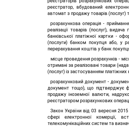
реєстраторів розрахункових опера
реєстратор, вбудований електронн
автомат з продажу товарів (послуг) 
розрахункова операція - приймання
реалізації товарів (послуг), видач
банківської платіжної картки - оф
(послуги) банком покупця або, у 
перерахування коштів у банк покупця
місце проведення розрахунків - міс
отримані за реалізовані товари (над
(послуг) із застосуванням платіжних 
розрахунковий документ - документ
документ тощо), що підтверджує фа
продажу іноземної валюти, надрук
реєстратором розрахункових операці
Закон України від 03 вересня 2015
сфері електронної комерції, вс
телекомунікаційних систем та визнача