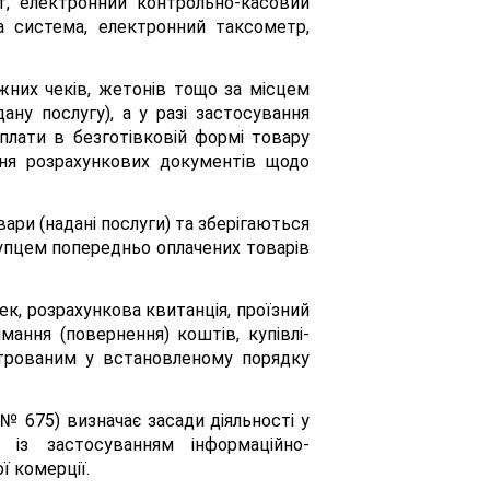
т, електронний контрольно-касовий
а система, електронний таксометр,
іжних чеків, жетонів тощо за місцем
ану послугу), а у разі застосування
плати в безготівковій формі товару
ння розрахункових документів щодо
ари (надані послуги) та зберігаються
окупцем попередньо оплачених товарів
к, розрахункова квитанція, проїзний
ання (повернення) коштів, купівлі-
строваним у встановленому порядку
№ 675) визначає засади діяльності у
 із застосуванням інформаційно-
ї комерції.