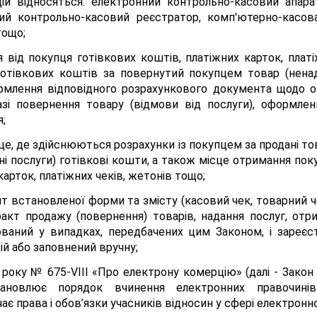
цій відносяться: електронний контрольно-касовий апара
ий контрольно-касовий реєстратор, комп'ютерно-касов
тощо;
 від покупця готівкових коштів, платіжних карток, плат
а готівкових коштів за повернутий покупцем товар (ненад
ормлення відповідного розрахункового документа щодо о
разі повернення товару (відмови від послуги), оформле
;
це, де здійснюються розрахунки із покупцем за продані тов
ані послуги) готівкові кошти, а також місце отримання п
карток, платіжних чеків, жетонів тощо;
 встановленої форми та змісту (касовий чек, товарний че
кт продажу (повернення) товарів, надання послуг, отрим
ований у випадках, передбачених цим Законом, і зареє
й або заповнений вручну;
 року № 675-VIII «Про електрону комерцію» (далі - Закон 
тановлює порядок вчинення електронних правочинів
є права і обов’язки учасників відносин у сфері електронно