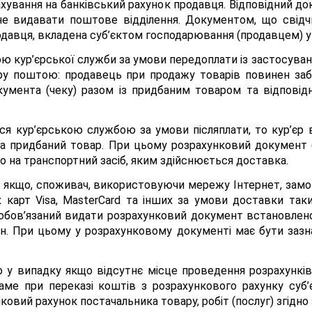
ування на банківський рахунок продавця. Відповідний д
ане видавати поштове відділення. Документом, що свідч
одавця, вкладена суб’єктом господарювання (продавцем) у
ою кур’єрської служби за умови передоплати із застосуван
вару поштою: продавець при продажу товарів повинен з
кумента (чеку) разом із придбаним товаром та відпові
я кур’єрською службою за умови післяплати, то кур’єр 
а придбаний товар. При цьому розрахунковий документ (
 на транспортний засіб, яким здійснюється доставка.
 якщо, споживач, використовуючи мережу Інтернет, замов
х карт Visa, MasterCard та інших за умови доставки та
обов’язаний видати розрахунковий документ встановлено
н. При цьому у розрахунковому документі має бути зазн
о у випадку якщо відсутнє місце проведення розрахунків
 саме при переказі коштів з розрахункового рахунку суб
нковий рахунок постачальника товару, робіт (послуг) згідно 