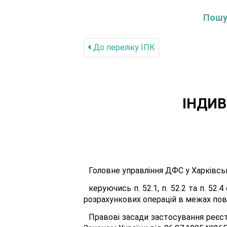
Пошук
До переліку IПК
ІНДИВ
Головне управління ДФС у Харківськ
керуючись п. 52.1, п. 52.2 та п. 52
розрахункових операцій в межах по
Правові засади застосування реєст