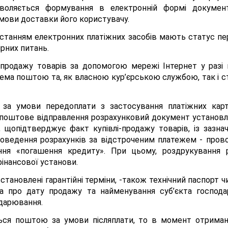
озволяється формування в електронній формі докумен
умови доставки його користувачу.
станням електронних платіжних засобів мають статус п
ірних питань.
 продажу товарів за допомогою мережі Інтернет у разі 
ема поштою та, як власною кур’єрською службою, так і с
за умови передоплати з застосування платіжних карт 
поштове відправлення розрахунковий документ установл
, щопідтверджує факт купівлі-продажу товарів, із зазн
проведення розрахунків за відстроченим платежем - про
ння «погашення кредиту». При цьому, роздрукування 
фінансової установи.
встановлені гарантійні терміни, -також технічний паспорт 
ка про дату продажу та найменування суб’єкта господ
одарювання.
ься поштою за умови післяплати, то в момент отриман