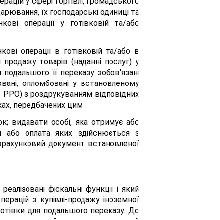
рацій у сфері торгівлі, громадського
дарювання, їх господарські одиниці та
кові операції у готівковій та/або
кові операції в готівковій та/або в
 продажу товарів (наданні послуг) у
я подальшого її переказу зобов'язані
овані, опломбовані у встановленому
- РРО) з роздрукуванням відповідних
ках, передбачених цим
к; видавати особі, яка отримує або
я або оплата яких здійснюється з
озрахунковий документ встановленої
еалізовані фіскальні функції і який
перацій з купівлі-продажу іноземної
 готівки для подальшого переказу. До