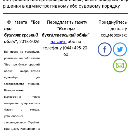
рішення в адміністративному або судовому порядку.
© газета
"Все
Передплатіть газету
Приєднуйтесь
про
"Все про
до нас у
бухгалтерський
бухгалтерський облік"
соцмережах:
облік"
, 2018-2026
на сайті
або по
телефону (044) 495-20-
Всі права на матеріали,
60
розміщені на сайті газети
"Все про бухгалтерський
облік" охороняються
відповідно до
законодавства України.
Використання,
відтворення таких
матеріалів допускаються
тільки в межах,
установлених
законодавством України.
При цьому посилання на