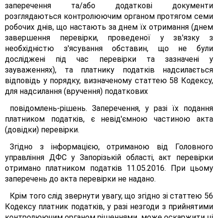
заперечення та/або додаткові документи
розглядаються контролюючим органом протягом семи
робочих днів, що настають за днем їх отримання (днем
завершення перевірки, проведеної у зв'язку з
необхідністю з'ясування обставин, що не були
досліджені під час перевірки та зазначені у
зауваженнях), та платнику податків надсилається
відповідь у порядку, визначеному статтею 58 Кодексу,
для надсилання (вручення) податкових
повідомлень-рішень. Заперечення, у разі їх подання
платником податків, є невід'ємною частиною акта
(довідки) перевірки.
Згідно з інформацією, отриманою від Головного
управління ДФС у Запорізькій області, акт перевірки
отримано платником податків 11.05.2016. При цьому
заперечень до акта перевірки не надано.
Крім того слід звернути увагу, що згідно зі статтею 56
Кодексу платник податків, у разі незгоди з прийнятими
контролюючим органом рішеннями, може оскаржити ці