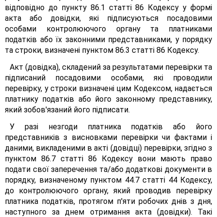
відповідно до пункту 86.1 статті 86 Кодексу у формі
акта або довідки, які підписуються посадовими
особами контролюючого органу та платниками
податків або їх законними представниками, у порядку
та строки, визначені пунктом 86.3 статті 86 Кодексу.
Акт (довідка), складений за результатами перевірки та
підписаний посадовими особами, які проводили
перевірку, у строки визначені цим Кодексом, надається
платнику податків або його законному представнику,
який зобов'язаний його підписати.
У разі незгоди платника податків або його
представників з висновками перевірки чи фактами і
даними, викладеними в акті (довідці) перевірки, згідно з
пунктом 86.7 статті 86 Кодексу вони мають право
подати свої заперечення та/або додаткові документи в
порядку, визначеному пунктом 44.7 статті 44 Кодексу,
до контролюючого органу, який проводив перевірку
платника податків, протягом п'яти робочих днів з дня,
наступного за днем отримання акта (довідки). Такі