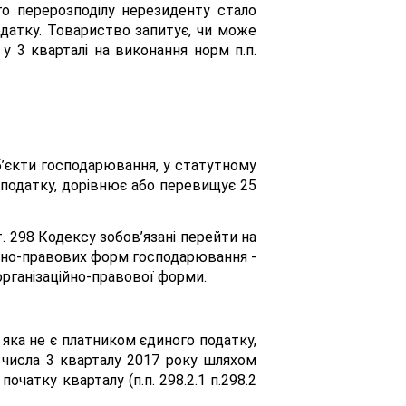
го перерозподілу нерезиденту стало
податку. Товариство запитує, чи може
у 3 кварталі на виконання норм п.п.
уб’єкти господарювання, у статутному
 податку, дорівнює або перевищує 25
т. 298 Кодексу зобов’язані перейти на
ційно-правових форм господарювання -
 організаційно-правової форми.
 яка не є платником єдиного податку,
о числа 3 кварталу 2017 року шляхом
очатку кварталу (п.п. 298.2.1 п.298.2