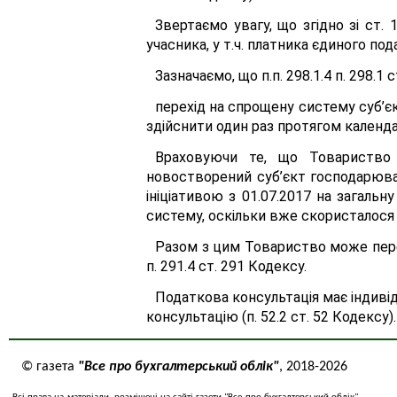
Звертаємо увагу, що згідно зі ст.
учасника, у т.ч. платника єдиного п
Зазначаємо, що п.п. 298.1.4 п. 298.
перехід на спрощену систему суб’є
здійснити один раз протягом календа
Враховуючи те, що Товариство 
новостворений суб’єкт господарюван
ініціативою з 01.07.2017 на загал
систему, оскільки вже скористалося 
Разом з цим Товариство може пере
п. 291.4 ст. 291 Кодексу.
Податкова консультація має індиві
консультацію (п. 52.2 ст. 52 Кодексу).
© газета
"Все про бухгалтерський облік"
, 2018-2026