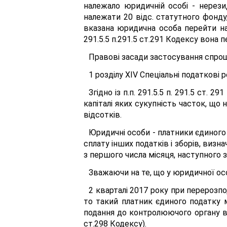
належало юридичній особі - нерези
належати 20 відс. статутного фонду,
вказана юридична особа перейти на 
291.5.5 п.291.5 ст.291 Кодексу вона 
Правові засади застосування спро
1 розділу XIV Спеціальні податкові
Згідно із п.п. 291.5.5 п. 291.5 ст
капіталі яких сукупність часток, щ
відсотків.
Юридичні особи - платники єдиного п
сплату інших податків і зборів, виз
з першого числа місяця, наступного з
Зважаючи на те, що у юридичної ос
2 кварталі 2017 року при перерозпо
то такий платник єдиного податку м
подання до контролюючого органу відп
ст.298 Кодексу).