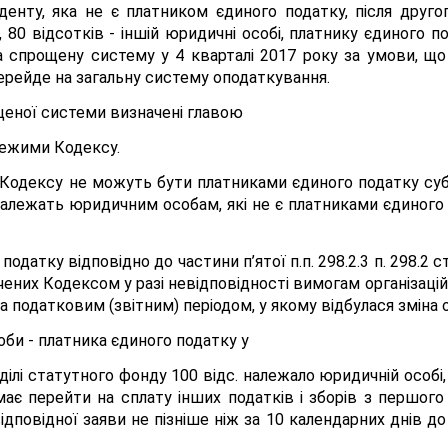
денту, яка не є платником єдиного податку, після друго
 80 відсотків - іншій юридичні особі, платнику єдиного 
спрощену систему у 4 кварталі 2017 року за умови, що 
перейде на загальну систему оподаткування.
щеної системи визначені главою
 режими Кодексу.
. 291 Кодексу не можуть бути платниками єдиного податку с
о належать юридичним особам, які не є платниками єдиного
одатку відповідно до частини п’ятої п.п. 298.2.3 п. 298.2 с
начених Кодексом у разі невідповідності вимогам організа
а податковим (звітним) періодом, у якому відбулася зміна
оби - платника єдиного податку у
ділі статутного фонду 100 відс. належало юридичній особі,
ає перейти на сплату інших податків і зборів з першог
овідної заяви не пізніше ніж за 10 календарних днів до п