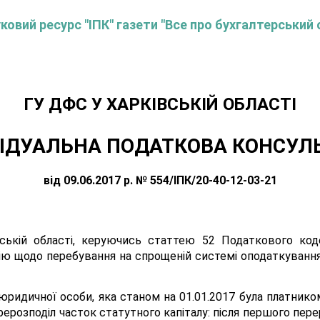
овий ресурс "ІПК" газети "Все про бухгалтерський 
ГУ ДФС У ХАРКIВСЬКIЙ ОБЛАСТI
ІДУАЛЬНА ПОДАТКОВА КОНСУЛ
від 09.06.2017 р. № 554/ІПК/20-40-12-03-21
ській області, керуючись статтею 52 Податкового кодек
ю щодо перебування на спрощеній системі оподаткування, 
ридичної особи, яка станом на 01.01.2017 була платнико
рерозподіл часток статутного капіталу: після першого пер