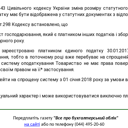
 143 Цивільного кодексу України зміна розміру статутного
одатку має бути відображена у статутних документах з ві
1 ст.298 Кодексу встановлено, що
кт господарювання, який є платником інших податків і збо
рного року.
зареєстровано платником єдиного податку 30.01.201
ня, тобто в поточному році вже перебуває на спрощеній
ьну систему оподаткування Товариство не має права пове
своїм правом на її* застосування.
йти на спрощену систему з 01 січня 2018 року за умови 
дуальний характер і може використовуватися виключно пл
Передплатіть газету
"Все про бухгалтерський облік"
на сайті
або по телефону (044) 495-20-60