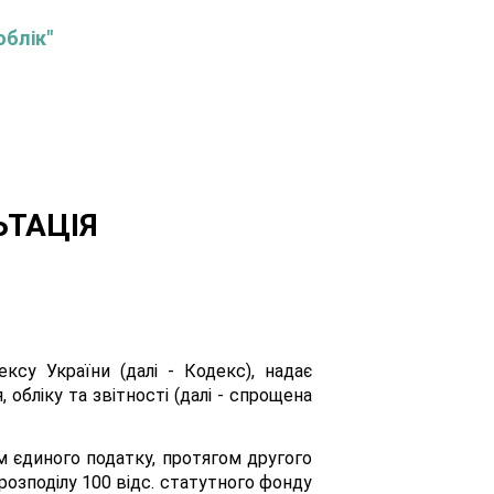
облік"
ЬТАЦІЯ
су України (далі - Кодекс), надає
обліку та звітності (далі - спрощена
м єдиного податку, протягом другого
ерозподілу 100 відс. статутного фонду