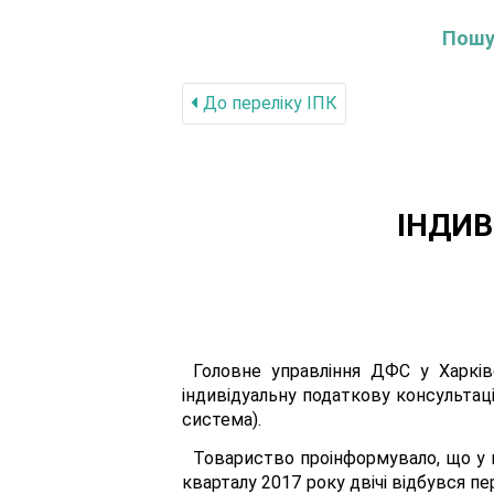
Пошук
До переліку IПК
ІНДИВ
Головне управління ДФС у Харків
індивідуальну податкову консультаці
система).
Товариство проінформувало, що у ю
кварталу 2017 року двічі відбувся пе