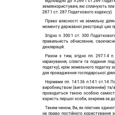
Відповідно до п.269.1 ст.269 Пода
землекористувачі, які сплачують пл
287.1 ст. 287 Податкового кодексу).
Право власності на земельну діля
моменту державної реєстрації цих пр
Згідно п. 300.1 ст. 300 Податково
правильність обчислення, своєчасн
декларацій.
Разом з тим, згідно пп. 297.1.4 
нарахування, сплати та подання под
податку), крім земельного податку 
для провадження господарської діяль
Нормами пп. 14.1.36 п.14.1 ст.14 
виробництвом (виготовленням) та/аб
проводиться такою особою самостійн
користь першої особи, зокрема за д
Таким чином, Ви, як платник єдиног
на право постійного користування 