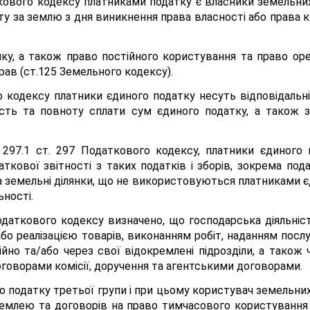
ткового кодексу платниками податку є власники земельних 
ату за землю з дня виникнення права власності або права 
нку, а також право постійного користування та право ор
ав (ст.125 Земельного кодексу).
го кодексу платники єдиного податку несуть відповідальн
ість та повноту сплати сум єдиного податку, а також 
п. 297.1 ст. 297 Податкового кодексу, платники єдиного
аткової звітності з таких податків і зборів, зокрема под
за земельні ділянки, що не використовуються платниками є
ності.
Податкового кодексу визначено, що господарська діяльніст
о реалізацією товарів, виконанням робіт, наданням послу
о та/або через свої відокремлені підрозділи, а також ч
оговорами комісії, доручення та агентськими договорами.
о податку третьої групи і при цьому користувач земельних
землею та договорів на право тимчасового користуванн