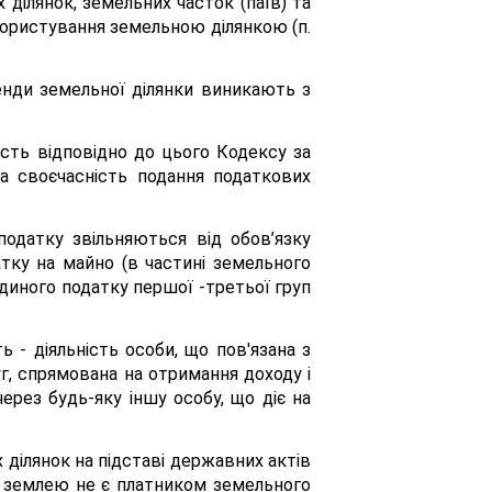
ділянок, земельних часток (паїв) та
користування земельною ділянкою (п.
енди земельної ділянки виникають з
ість відповідно до цього Кодексу за
за своєчасність подання податкових
 податку звільняються від обов’язку
атку на майно (в частині земельного
диного податку першої -третьої груп
ь - діяльність особи, що пов'язана з
г, спрямована на отримання доходу і
ерез будь-яку іншу особу, що діє на
 ділянок на підставі державних актів
я землею не є платником земельного