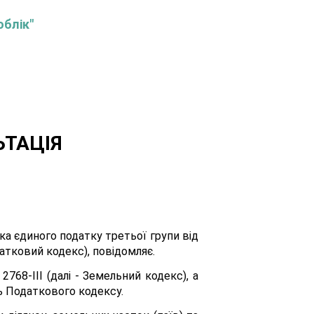
облік"
ЬТАЦІЯ
ка єдиного податку третьої групи від
атковий кодекс), повідомляє.
68-ІІІ (далі - Земельний кодекс), а
ь Податкового кодексу.