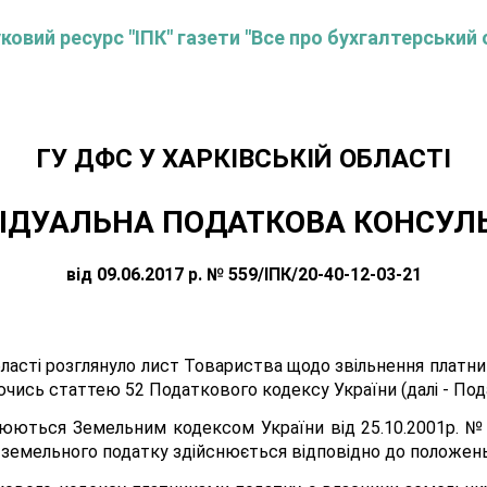
овий ресурс "ІПК" газети "Все про бухгалтерський 
ГУ ДФС У ХАРКIВСЬКIЙ ОБЛАСТI
ІДУАЛЬНА ПОДАТКОВА КОНСУЛ
від 09.06.2017 р. № 559/ІПК/20-40-12-03-21
бласті розглянуло лист Товариства щодо звільнення платни
ючись статтею 52 Податкового кодексу України (далі - Под
люються Земельним кодексом України від 25.10.2001р. № 27
 земельного податку здійснюється відповідно до положен