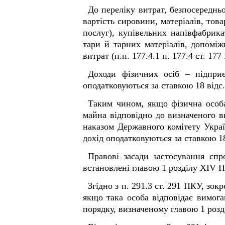
До переліку витрат, безпосереднь
вартість сировини, матеріалів, тов
послуг), купівельних напівфабрика
тари й тарних матеріалів, допоміж
витрат (п.п. 177.4.1 п. 177.4 ст. 17
Доходи фізичних осіб – підприє
оподатковуються за ставкою 18 відс.
Таким чином, якщо фізична особа
майна відповідно до визначеного в
наказом Державного комітету Украї
дохід оподатковуються за ставкою 18
Правові засади застосування спр
встановлені главою 1 розділу XIV 
Згідно з п. 291.3 ст. 291 ПКУ, зо
якщо така особа відповідає вимог
порядку, визначеному главою 1 роз