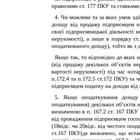
правилами ст. 177 ПКУ та ставками
4. Чи можливе та за яких умов зд
доходу від продажу підприємцем на
своєї підприємницької діяльності н
нерухомості), а лише в порядку ст
оподаткованого доходу), тобто як з 
Якщо так, то відповідно до яких 
(від продажу декількох об’єктів н
вартості нерухомості) під час нот
п.172.4 та п.172.5 ст.172 ПКУ) та 
підприємцем податку на доходи від
5. Якщо оподаткування доходу 
оподаткування) декількох об’єктів 
визначеною в п. 167.2 ст. 167 ПКУ (
від провадження підприємцем госпо
(18відс. чи 20відс. від чистого опо
ст.167 ПКУ(де визначено, що вста