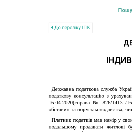
Пошук
До переліку IПК
Д
ІНДИВ
Державна податкова служба Україн
податкову консультацію з урахува
16.04.2020(справа № 826/14131/16
обставин та норм законодавства, чи
Платник податків мав намір у свою
подальшому продавати житлові бу