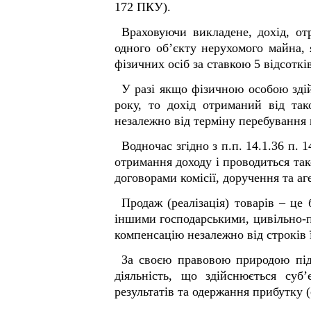
172 ПКУ).
Враховуючи викладене, дохід, о
одного об’єкту нерухомого майна, 
фізичних осіб за ставкою 5 відсоткі
У разі якщо фізичною особою здій
року, то дохід отриманий від так
незалежно від терміну перебування 
Водночас згідно з п.п. 14.1.36 п. 
отримання доходу і проводиться так
договорами комісії, доручення та а
Продаж (реалізація) товарів – це 
іншими господарськими, цивільно-пр
компенсацію незалежно від строків ї
За своєю правовою природою підп
діяльність, що здійснюється суб
результатів та одержання прибутку (