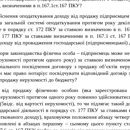
, визначеними в п.167.1ст.167 ПКУ?
ійснення оподаткування доходу від продажу підприємцем 
 загальній системі оподаткування протягом року декіл
е в порядку ст. 172 ПКУ за ставкою визначеною в п. 16
. 177 ПКУ за ставками визначеними в п. 167.1 ст. 167 П
доходу від провадження господарської (підприємницької) 
норм законодавства фізична особа – підприємець може не
ерухомості протягом одного року) за ставкою визначеною
аріального посвідчення договору з продажу об’єктів нер
чи має право нотаріус посвідчувати відповідний договір 
 продажу нерухомості до бюджету?
від продажу фізичною особою (яка зареєстрована 
нерухомості протягом одного року повинно здійснюватис
5відс. від вартості нерухомості), то чи підлягає такий 
дарської діяльності в порядку ст. 177 ПКУ за ставками 
даткованого доходу), враховуючи положення абзацу четвер
новлені в абзацах першому – сьомому цього пункту ста