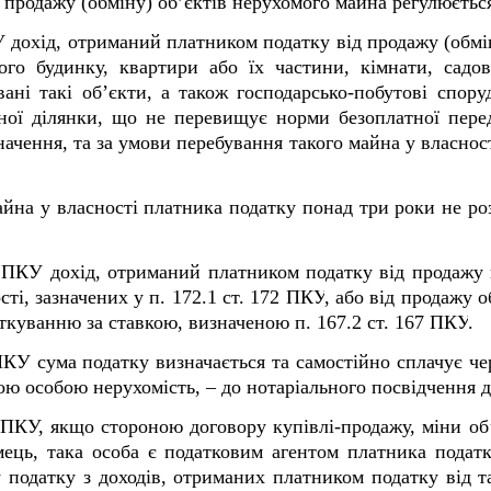
продажу (обміну) об’єктів нерухомого майна регулюється
У
дохід, отриманий платником податку від продажу (обмі
ого будинку, квартири або їх частини, кімнати, садо
ані такі об’єкти, а також господарсько-побутові спору
ьної ділянки, що не перевищує норми безоплатної перед
значення, та за умови перебування такого майна у власнос
йна у власності платника податку понад три роки не р
2
ПКУ
дохід, отриманий платником податку від продажу 
сті, зазначених у п. 172.1 ст. 172
ПКУ
, або від продажу о
аткуванню за ставкою, визначеною п. 167.2 ст. 167
ПКУ
.
2 ПКУ сума податку визначається та самостійно сплачує че
ю особою нерухомість, – до нотаріального посвідчення д
2 ПКУ, якщо стороною договору купівлі-продажу, міни о
мець, така особа є податковим агентом платника подат
податку з доходів, отриманих платником податку від та