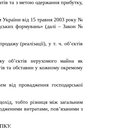
атів та з метою одержання прибутку,
м України від 15 травня 2003 року №
дських формувань» (далі – Закон №
одажу (реалізації), у т. ч. об’єктів
ажу об’єктів нерухомого майна як
тів та обставин у кожному окремому
ем від провадження господарської
охід, тобто різниця між загальним
ердженими витратами, пов’язаними з
 ПКУ.