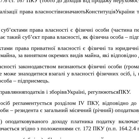
67.6 ст. 167 ПКУ (тобто до доходів від продажу нерухомо
алізації права власностівизначаютьКонституціяУкраїни т
уб’єктами права власності є фізичні особи (частина пе
 такий суб’єкт права власності, як фізична особа – під
ктами права приватної власності є фізичні та юридичні
майна, за винятком окремих видів майна, які відповідно 
сності законодавством визнаються фізичні особи (гром
е може знаходитися взагалі у власності фізичних осіб, і
особа – підприємець.
равлянняподатків і зборіввУкраїні, регулюютьсяПКУ.
сіб регламентується розділом IV ПКУ, відповідно до п
оби – резидента є загальний місячний (річний) оподатков
о) оподатковуваного доходу платника податку включаєт
ачається згідно з положеннями ст. 172 ПКУ (п.п. 164.2.4 