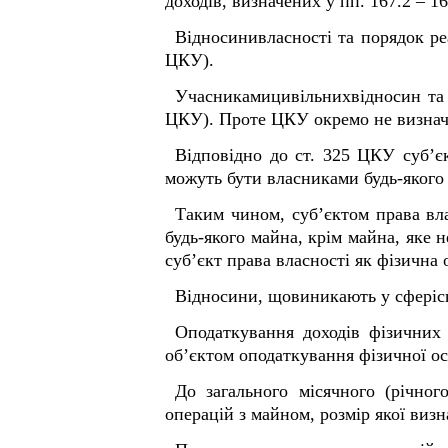
доходів, визначених у пп. 167.2 – 1
Відносинивласності та порядок ре
ЦКУ).
Учасникамицивільнихвідносин та с
ЦКУ). Проте ЦКУ окремо не визначає
Відповідно до ст. 325 ЦКУ суб’є
можуть бути власниками будь-якого 
Таким чином, суб’єктом права вла
будь-якого майна, крім майна, яке н
суб’єкт права власності як фізична 
Відносини, щовиникають у сферісп
Оподаткування доходів фізичних о
об’єктом оподаткування фізичної ос
До загального місячного (річног
операцій з майном, розмір якої визн