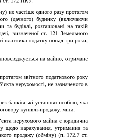
 ст. 172 ПКУ.
ну) не частіше одного разу протягом
вого (дачного) будинку (включаючи
ди та будівлі, розташовані на такій
ачі, визначеної ст. 121 Земельного
ті платника податку понад три роки,
озповсюджується на майно, отримане
протягом звітного податкового року
б’єкта нерухомості, не зазначеного в
рез банківські установи особою, яка
оговору купівлі-продажу, міни.
б’єкта нерухомого майна є юридична
ку щодо нарахування, утримання та
кого продажу (обміну) (п. 172.7 ст.