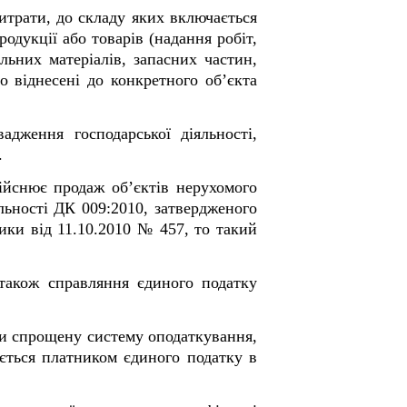
витрати, до складу яких включається
одукції або товарів (надання робіт,
льних матеріалів, запасних частин,
о віднесені до конкретного об’єкта
дження господарської діяльності,
.
ійснює продаж об’єктів нерухомого
льності ДК 009:2010, затвердженого
ики від 11.10.2010 № 457, то такий
 також справляння єдиного податку
ати спрощену систему оподаткування,
ється платником єдиного податку в