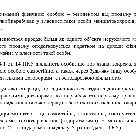
триманий фізичною особою – резидентом від продажу п
якийперебуває у власностітакої особи меншетрьохроків
в.
снюється продаж більш як одного об’єкта нерухомого м
ого продажу оподатковується податком на доходи фізи
майна у власності такої особи.
14.1 ст. 14 ПКУ діяльність особи, що пов’язана, зокрема, 
ою особою самостійно, а також через будь-яку іншу особу
гентськими договорами, є господарською діяльністю.
будь-які операції, що здійснюються згідно з договорами
авовими договорами, які передбачають передачу прав вл
ї надання а також операції з безоплатного надання товарів
риємництво – це самостійна, ініціативна, систематич
’єктами господарювання (підприємцями) з метою дос
ст. 42 Господарського кодексу України (далі – ГКУ).