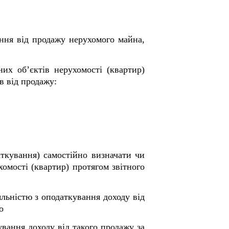
ання від продажу нерухомого майна,
их об’єктів нерухомості (квартир)
в від продажу:
аткування) самостійно визначати чи
омості (квартир) протягом звітного
яльністю з оподаткування доходу від
о
ування доходу від такого продажу за