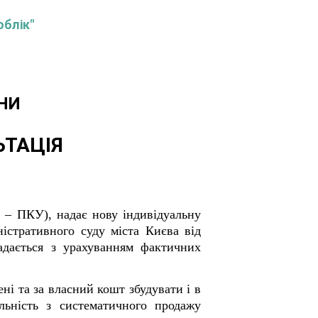
облік"
НИ
ЬТАЦІЯ
і – ПКУ), надає нову індивідуальну
істративного суду міста Києва від
надається з урахуванням фактичних
ні та за власний кошт збудувати і в
льність з систематичного продажу