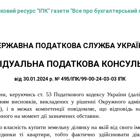
овий ресурс "ІПК" газети "Все про бухгалтерський 
ЕРЖАВНА ПОДАТКОВА СЛУЖБА УКРАЇ
ІДУАЛЬНА ПОДАТКОВА КОНСУЛ
від 30.01.2024 р. № 495/ІПК/99-00-24-03-03 ІПК
и, керуючись ст. 53 Податкового кодексу України (дал
нням висновків, викладених у рішенні Окружного адмін
), і в межах компетенції повідомляє, що відповідь 
нного на момент дії зазначених обставин.
 власність купити земельну ділянку на якій від свого іме
динки ті квартири, тобто фактично здійснювати дія