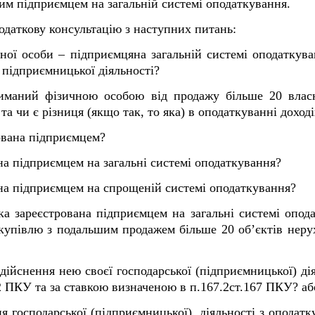
им підприємцем на загальній системі оподаткування.
одаткову консультацію з наступних питань:
чної особи – підприємцяна загальній системі оподаткув
 підприємницької діяльності?
риманий фізичною особою від продажу більше 20 власн
та чи є різниця (якщо так, то яка) в оподаткуванні доході
ована підприємцем?
на підприємцем на загальні системі оподаткування?
на підприємцем на спрощеній системі оподаткування?
ка зареєстрована підприємцем на загальні системі опод
 купівлю з подальшим продажем більше 20 об’єктів нерух
здійснення нею своєї господарської (підприємницької) ді
2 ПКУ та за ставкою визначеною в п.167.2ст.167 ПКУ? аб
я господарської (підприємницької) діяльності з оподатк