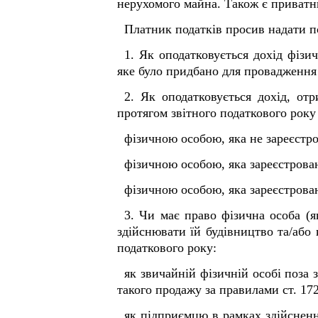
нерухомого майна. Також є приватн
Платник податків просив надати п
1. Як оподатковується дохід фізи
яке було придбано для провадження
2. Як оподатковується дохід, от
протягом звітного податкового року 
фізичною особою, яка не зареєстр
фізичною особою, яка зареєстрова
фізичною особою, яка зареєстрова
3. Чи має право фізична особа (я
здійснювати їй будівництво та/або
податкового року:
як звичайній фізичній особі поза 
такого продажу за правилами ст. 17
як підприємцю в рамках здійсненн