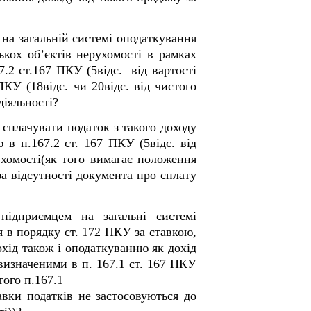
на загальній системі оподаткування
ькох об’єктів нерухомості в рамках
7.2 ст.167 ПКУ (5відс. від вартості
КУ (18відс. чи 20відс. від чистого
діяльності?
 сплачувати податок з такого доходу
 в п.167.2 ст. 167 ПКУ (5відс. від
ухомості(як того вимагає положення
за відсутності документа про сплату
підприємцем на загальні системі
я в порядку ст. 172 ПКУ за ставкою,
дохід також і оподаткуванню як дохід
визначеними в п. 167.1 ст. 167 ПКУ
того п.167.1
вки податків не застосовуються до