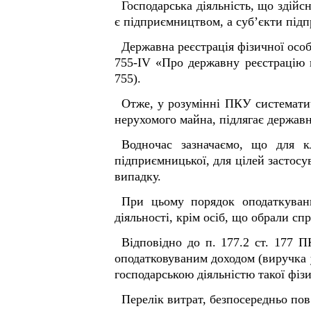
Господарська діяльність, що здійс
є підприємництвом, а суб’єкти підп
Державна реєстрація фізичної особ
755-IV «Про державну реєстрацію 
755).
Отже, у розумінні ПКУ систематичн
нерухомого майна, підлягає державн
Водночас зазначаємо, що для кл
підприємницької, для цілей застос
випадку.
При цьому порядок оподаткуван
діяльності, крім осіб, що обрали с
Відповідно до п. 177.2 ст. 177 
оподатковуваним доходом (виручка 
господарською діяльністю такої фіз
Перелік витрат, безпосередньо пов