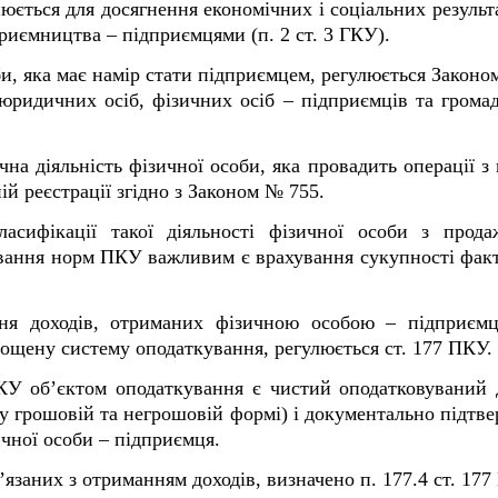
нюється для досягнення економічних і соціальних результ
риємництва – підприємцями (п. 2 ст. 3 ГКУ).
и, яка має намір стати підприємцем, регулюється Законо
юридичних осіб, фізичних осіб – підприємців та грома
а діяльність фізичної особи, яка провадить операції з пр
ій реєстрації згідно з Законом № 755.
асифікації такої діяльності фізичної особи з прод
ування норм ПКУ важливим є врахування сукупності фак
ня доходів, отриманих фізичною особою – підприємц
прощену систему оподаткування, регулюється ст. 177 ПКУ.
ПКУ об’єктом оподаткування є чистий оподатковуваний д
у грошовій та негрошовій формі) і документально підтв
ичної особи – підприємця.
’язаних з отриманням доходів, визначено п. 177.4 ст. 177