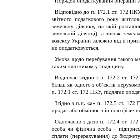
Порядок оподаткування операцій з 
Відповідно до п. 172.1 ст. 172
ПК
звітного податкового року житлов
земельну ділянку, на якій розташов
земельній ділянці), а також земел
кодексу України залежно від її при
не оподатковується.
Умова щодо перебування такого ма
таким платником у спадщину.
Водночас згідно з п. 172.2 ст. 17
більш як одного з об’єктів нерухомо
п. 172.1 ст. 172
ПКУ
, підлягає опод
Згідно з п.п. «а» п. 172.5 ст. 17
продає або обмінює з іншою фізично
Одночасно з дією п. 172.4 ст. 17
особа чи фізична особа – підприє
сплати (перерахування) до бюджету 