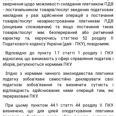
звернення щодо можливості складання платником ПДВ
- постачальником товарів/послуг зведених податкових
накладних у разі здійснення операцій з постачання
товарів/послуг незареєстрованим платникам ПДВ
(кінцевим споживачам) та якщо постачання таких
товарів/послуг має безперервний або ритмічний
характер та, керуючись статтею 52 розділу II
Податкового кодексу України (далі - ПКУ), повідомляє.
Відповідно до пункту 1.1 статті 1 розділу І ПКУ
відносини, що виникають у сфері справляння податків і
зборів, регулюються нормами ПКУ.
Згідно з нормами чинного законодавства платники
податку зобов’язані самостійно декларувати свої
податкові зобов’язання та визначати сутність і
відповідність здійснюваних ними операцій тим, які
перераховані ПКУ.
При цьому пунктом 44.1 статті 44 розділу II ПКУ
визначено, що для цілей оподаткування платники