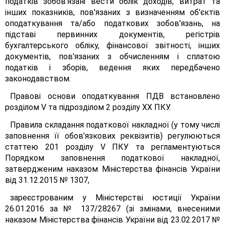
податків зобов'язані вести облік доходів, витрат та
інших показників, пов'язаних з визначенням об'єктів
оподаткування та/або податкових зобов'язань, на
підставі первинних документів, регістрів
бухгалтерського обліку, фінансової звітності, інших
документів, пов'язаних з обчисленням і сплатою
податків і зборів, ведення яких передбачено
законодавством.
Правові основи оподаткування ПДВ встановлено
розділом V та підрозділом 2 розділу XX ПКУ.
Правила складання податкової накладної (у тому числі
заповнення її обов’язкових реквізитів) регулюються
статтею 201 розділу V ПКУ та регламентуються
Порядком заповнення податкової накладної,
затвердженим наказом Міністерства фінансів України
від 31.12.2015 № 1307,
зареєстрованим у Міністерстві юстиції України
26.01.2016 за № 137/28267 (зі змінами, внесеними
наказом Міністерства фінансів України від 23.02.2017 №