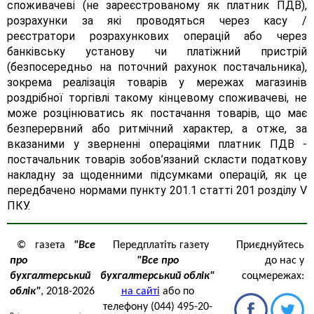
споживачеві (не зареєстрованому як платник ПДВ),
розрахунки за які проводяться через касу /
реєстратори розрахункових операцій або через
банківську установу чи платіжний пристрій
(безпосередньо на поточний рахунок постачальника),
зокрема реалізація товарів у мережах магазинів
роздрібної торгівлі такому кінцевому споживачеві, не
може розцінюватись як постачання товарів, що має
безперервний або ритмічний характер, а отже, за
вказаними у зверненні операціями платник ПДВ -
постачальник товарів зобов’язаний скласти податкову
накладну за щоденними підсумками операцій, як це
передбачено нормами пункту 201.1 статті 201 розділу V
ПКУ.
© газета
"Все
Передплатіть газету
Приєднуйтесь
про
"Все про
до нас у
бухгалтерський
бухгалтерський облік"
соцмережах:
облік"
, 2018-2026
на сайті
або по
телефону (044) 495-20-