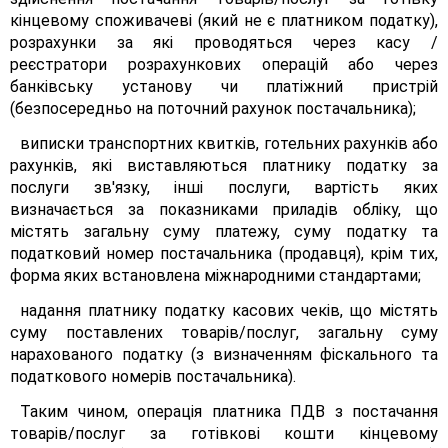
кінцевому споживачеві (який не є платником податку),
розрахунки за які проводяться через касу /
реєстратори розрахункових операцій або через
банківську установу чи платіжний пристрій
(безпосередньо на поточний рахунок постачальника);
виписки транспортних квитків, готельних рахунків або
рахунків, які виставляються платнику податку за
послуги зв'язку, інші послуги, вартість яких
визначається за показниками приладів обліку, що
містять загальну суму платежу, суму податку та
податковий номер постачальника (продавця), крім тих,
форма яких встановлена міжнародними стандартами;
надання платнику податку касових чеків, що містять
суму поставлених товарів/послуг, загальну суму
нарахованого податку (з визначенням фіскального та
податкового номерів постачальника).
Таким чином, операція платника ПДВ з постачання
товарів/послуг за готівкові кошти кінцевому