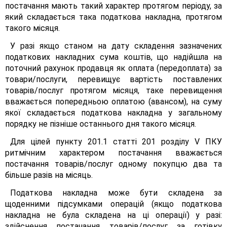
постачання мають такий характер протягом періоду, за
який складається така податкова накладна, протягом
такого місяця.
У разі якщо станом на дату складення зазначених
податкових накладних сума коштів, що надійшла на
поточний рахунок продавця як оплата (передоплата) за
товари/послуги, перевищує вартість поставлених
товарів/послуг протягом місяця, таке перевищення
вважається попередньою оплатою (авансом), на суму
якої складається податкова накладна у загальному
порядку не пізніше останнього дня такого місяця.
Для цілей пункту 201.1 статті 201 розділу V ПКУ
ритмічним характером постачання вважається
постачання товарів/послуг одному покупцю два та
більше разів на місяць.
Податкова накладна може бути складена за
щоденними підсумками операцій (якщо податкова
накладна не була складена на ці операції) у разі:
здійснення постачання товарів/послуг за готівку