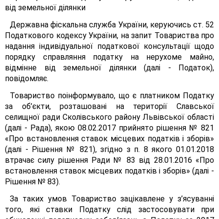
від земельної ділянки
Державна фіскальна служба України, керуючись ст. 52
Податкового кодексу України, на запит Товариства про
надання індивідуальної податкової консультації щодо
порядку справляння податку на нерухоме майно,
відмінне від земельної ділянки (далі - Податок),
повідомляє.
Товариство поінформувало, що є платником Податку
за об’єкти, розташовані на території Славської
селищної ради Сколівського району Львівської області
(далі - Рада), якою 08.02.2017 прийнято рішення № 821
«Про встановлення ставок місцевих податків і зборів»
(далі - Рішення № 821), згідно з п. 8 якого 01.01.2018
втрачає силу рішення Ради № 83 від 28.01.2016 «Про
встановлення ставок місцевих податків і зборів» (далі -
Рішення № 83).
За таких умов Товариство зацікавлене у з’ясуванні
того, які ставки Податку слід застосовувати при