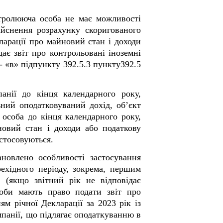
нтролююча особа не має можливості
дійснення розрахунку скоригованого
ларації про майновий стан і доходи
ає звіт про контрольовані іноземні
- «в» підпункту 39
2
.5.3 пункту39
2
.5
анії до кінця календарного року,
ьний оподатковуваний дохід, об’єкт
особа до кінця календарного року,
новий стан і доходи або податкову
астосовуються.
новлено особливості застосування
ехідного періоду, зокрема, першим
к (якщо звітний рік не відповідає
соби мають право подати звіт про
м річної Декларації за 2023 рік із
мпанії, що підлягає оподаткуванню в