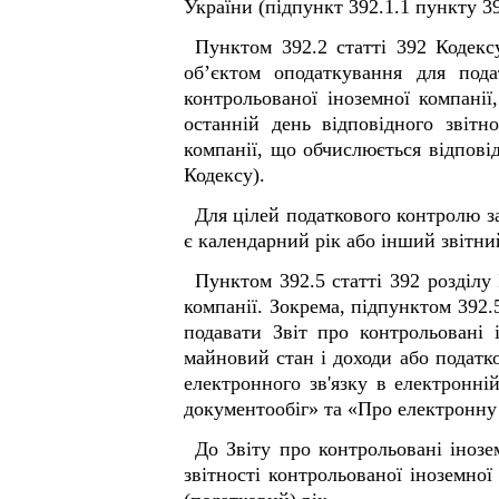
України (підпункт 39
2
.1.1 пункту 3
Пунктом 39
2
.2 статті 39
2
Кодексу
об’єктом оподаткування для под
контрольованої іноземної компані
останній день відповідного звітн
компанії, що обчислюється відпові
Кодексу).
Для цілей податкового контролю з
є календарний рік або інший звітни
Пунктом 39
2
.5 статті 39
2
розділу
компанії. Зокрема, підпунктом 39
2
.
подавати Звіт про контрольовані 
майновий стан і доходи або податко
електронного зв'язку в електронн
документообіг» та «Про електронну 
До Звіту про контрольовані інозе
звітності контрольованої іноземної