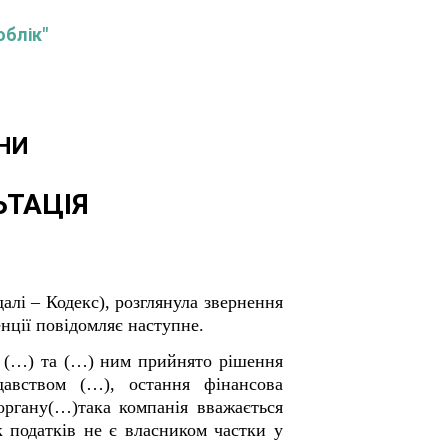
облік"
НИ
ЬТАЦІЯ
алі – Кодекс), розглянула звернення
нції повідомляє наступне.
 у (…) та (…) ним прийнято рішення
давством (…), остання фінансова
 органу(…)така компанія вважається
к податків не є власником частки у