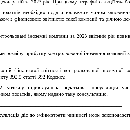
декларацій за 2023 рік. При цьому штрафні санкції та/аб
 податків необхідно подати належним чином заповнени
разом з фінансовою звітністю такої компанії та річною де
трольовані іноземні компанії за 2023 звітний рік повин
 розміру прибутку контрольованої іноземної компанії за
пій фінансової звітності контрольованої іноземної ко
нкту 39
2
.5 статті 39
2
Кодексу.
2 Кодексу індивідуальна податкова консультація ма
ком податків, якому надано таку консультацію.
_______________________________________________
сультація діє до зміни/втрати чинності норм законодавс