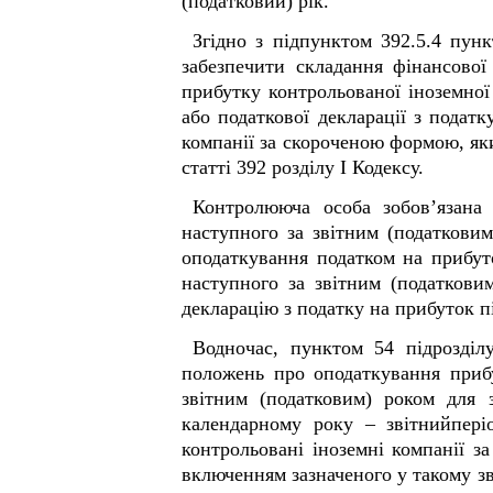
(податковий) рік.
Згідно з підпунктом 39
2
.5.4 пун
забезпечити складання фінансової 
прибутку контрольованої іноземної
або податкової декларації з подат
компанії за скороченою формою, яки
статті 39
2
розділу I Кодексу.
Контролююча особа зобов’язана 
наступного за звітним (податковим
оподаткування податком на прибут
наступного за звітним (податкови
декларацію з податку на прибуток п
Водночас, пунктом 54 підрозділ
положень про оподаткування прибу
звітним (податковим) роком для з
календарному року – звітнийпері
контрольовані іноземні компанії з
включенням зазначеного у такому зв