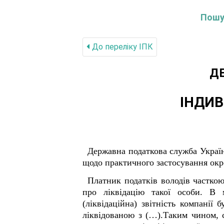
Пошук
До переліку IПК
Д
ІНДИВ
Державна податкова служба Україн
щодо практичного застосування окр
Платник податків володів часткою
про ліквідацію такої особи. В 
(ліквідаційна) звітність компанії
ліквідованою з (…).Таким чином, с