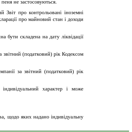
о пеня не застосовуються.
й Звіт про контрольовані іноземні
кларації про майновий стан і доходи
на бути складена на дату ліквідації
 звітний (податковий) рік Кодексом
мпанії за звітний (податковий) рік
є індивідуальний характер і може
тва, щодо яких надано індивідуальну