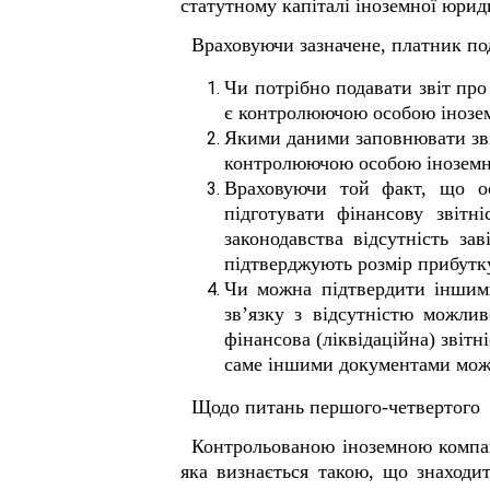
статутному капіталі іноземної юрид
Враховуючи зазначене, платник по
Чи потрібно подавати звіт про
є контролюючою особою інозем
Якими даними заповнювати звіт
контролюючою особою іноземно
Враховуючи той факт, що ос
підготувати фінансову звітн
законодавства відсутність за
підтверджують розмір прибутку
Чи можна підтвердити іншими
зв’язку з відсутністю можлив
фінансова (ліквідаційна) звіт
саме іншими документами можна
Щодо питань першого-четвертого
Контрольованою іноземною компані
яка визнається такою, що знаходи