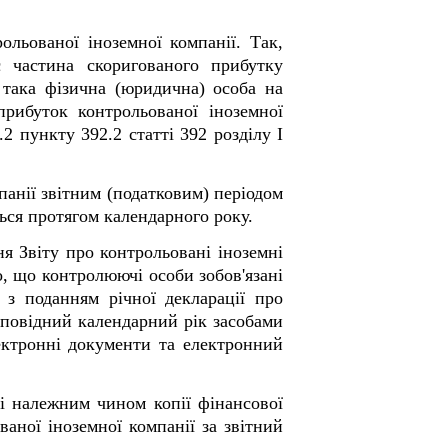
льованої іноземної компанії. Так,
 частина скоригованого прибутку
 така фізична (юридична) особа на
прибуток контрольованої іноземної
2.2 пункту 39
2
.2 статті 39
2
розділу I
анії звітним (податковим) періодом
ться протягом календарного року.
я Звіту про контрольовані іноземні
о, що контролюючі особи зобов'язані
 з поданням річної декларації про
ідповідний календарний рік засобами
ектронні документи та електронний
ні належним чином копії фінансової
ваної іноземної компанії за звітний