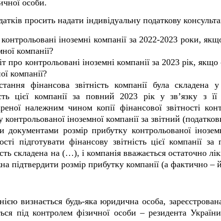
ичної особи.
датків просить надати індивідуальну податкову консульта
 контрольовані іноземні компанії за 2022-2023 роки, як
ної компанії?
 про контрольовані іноземні компанії за 2023 рік, якщо
ї компанії?
тання фінансова звітність компанії була складена у
ість цієї компанії за повний 2023 рік у зв’язку з ї
віреної належним чином копії фінансової звітності кон
 контрольованої іноземної компанії за звітний (податков
 документами розмір прибутку контрольованої іноземн
ості підготувати фінансову звітність цієї компанії за
ність складена на (…), і компанія вважається остаточно л
 підтвердити розмір прибутку компанії (а фактично – йо
єю визнається будь-яка юридична особа, зареєстрована 
ться під контролем фізичної особи – резидента Україн