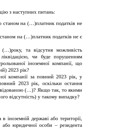
цію з наступних питань:
що станом на (…)платник податків не
 станом на (…)платник податків не є
 (…)року, та відсутня можливість
ї ліквідацією, чи буде порушенням
трольованої іноземної компанії, що
ий) 2023 рік?
ої компанії за повний 2023 рік, у
 повний 2023 рік, оскільки остання
іквідованою (…)? Якщо так, то якими
го відсутність) у такому випадку?
в іноземній державі або території,
и або юридичної особи – резидента