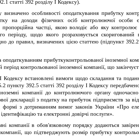
9
2
.1 статті 39
2
розділу І Кодексу).
 визначено особливості оподаткування прибутку контро
атку на доходи фізичних осіб контролюючої особи є
ї, пропорційна частці, якою володіє або яку контролює
ого періоду, щодо якого розраховується скоригований 
дно до правил, визначених цією статтею (підпункт 39
2
.
а оподаткуванням прибуткуконтрольованої іноземної комп
й період контрольованої іноземної компанії, що закінчує
 I Кодексу встановлені вимоги щодо складання та поданн
5.2 пункту 39
2
.5 статті 39
2
розділу I Кодексу передбачен
іноземні компанії до контролюючого органу одночасно
вої декларації з податку на прибуток підприємств за в
ій формі з дотриманням вимог законів України «Про ел
ідентифікацію та електронні довірчі послуги».
мні компанії в обов'язковому порядку додаються завіре
 компанії, що підтверджують розмір прибутку контрольо