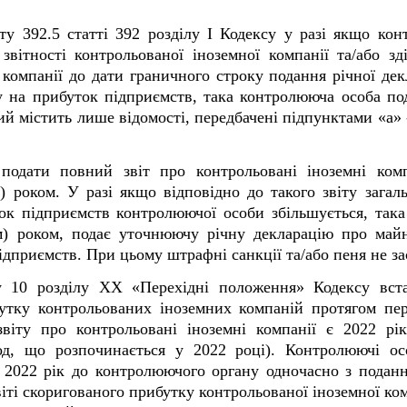
кту 39
2
.5 статті 39
2
розділу I Кодексу у разі якщо ко
звітності контрольованої іноземної компанії та/або з
 компанії до дати граничного строку подання річної дек
ку на прибуток підприємств, така контролююча особа под
й містить лише відомості, передбачені підпунктами «а» 
подати повний звіт про контрольовані іноземні комп
) роком. У разі якщо відповідно до такого звіту загал
ок підприємств контролюючої особи збільшується, така 
м) роком, подає уточнюючу річну декларацію про май
ідприємств. При цьому штрафні санкції та/або пеня не з
у 10 розділу XX «Перехідні положення» Кодексу вста
тку контрольованих іноземних компаній протягом пер
віту про контрольовані іноземні компанії є 2022 рі
од, що розпочинається у 2022 році). Контролюючі о
а 2022 рік до контролюючого органу одночасно з подання
іті скоригованого прибутку контрольованої іноземної ко