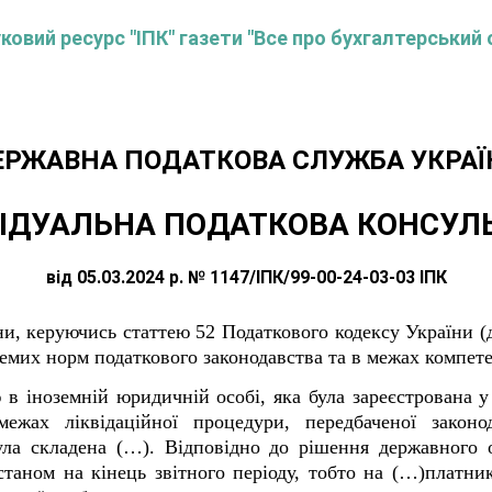
овий ресурс "ІПК" газети "Все про бухгалтерський 
ЕРЖАВНА ПОДАТКОВА СЛУЖБА УКРАЇ
ІДУАЛЬНА ПОДАТКОВА КОНСУЛ
від 05.03.2024 р. № 1147/ІПК/99-00-24-03-03 ІПК
и, керуючись статтею 52 Податкового кодексу України (д
емих норм податкового законодавства та в межах компете
 в іноземній юридичній особі, яка була зареєстрована
межах ліквідаційної процедури, передбаченої законо
 була складена (…). Відповідно до рішення державного
таном на кінець звітного періоду, тобто на (…)платни