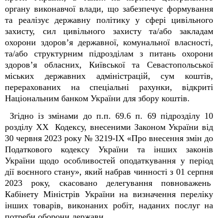
органу виконавчої влади, що забезпечує формування
та реалізує державну політику у сфері цивільного
захисту, сил цивільного захисту та/або закладам
охорони здоров’я державної, комунальної власності,
та/або структурним підрозділам з питань охорони
здоров’я обласних, Київської та Севастопольської
міських державних адміністрацій, сум коштів,
перерахованих на спеціальні рахунки, відкриті
Національним банком України для збору коштів.
Згідно із змінами до п.п. 69.6 п. 69 підрозділу 10
розділу ХХ Кодексу, внесеними Законом України від
30 червня 2023 року № 3219-ІХ «Про внесення змін до
Податкового кодексу України та інших законів
України щодо особливостей оподаткування у період
дії воєнного стану», який набрав чинності з 01 серпня
2023 року, скасовано делегування повноважень
Кабінету Міністрів України на визначення переліку
інших товарів, виконаних робіт, наданих послуг на
потреби оборони держави.