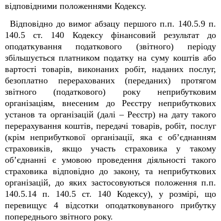
відповідними положеннями Кодексу.
Відповідно до вимог абзацу першого п.п. 140.5.9 п.
140.5 ст. 140 Кодексу фінансовий результат до
оподаткування податкового (звітного) періоду
збільшується платником податку на суму коштів або
вартості товарів, виконаних робіт, наданих послуг,
безоплатно перерахованих (переданих) протягом
звітного (податкового) року неприбутковим
організаціям, внесеним до Реєстру неприбуткових
установ та організацій (далі – Реєстр) на дату такого
перерахування коштів, передачі товарів, робіт, послуг
(крім неприбуткової організації, яка є об’єднанням
страховиків, якщо участь страховика у такому
об’єднанні є умовою проведення діяльності такого
страховика відповідно до закону, та неприбуткових
організацій, до яких застосовуються положення п.п.
140.5.14 п. 140.5 ст. 140 Кодексу), у розмірі, що
перевищує 4 відсотки оподатковуваного прибутку
попереднього звітного року.