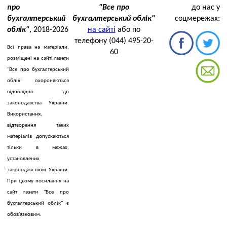
про
"Все про
до нас у
бухгалтерський
бухгалтерський облік"
соцмережах:
облік"
, 2018-2026
на сайті
або по
телефону (044) 495-20-
Всі права на матеріали,
60
розміщені на сайті газети
"Все про бухгалтерський
облік" охороняються
відповідно до
законодавства України.
Використання,
відтворення таких
матеріалів допускаються
тільки в межах,
установлених
законодавством України.
При цьому посилання на
сайт газети "Все про
бухгалтерський облік" є
обов'язковим.