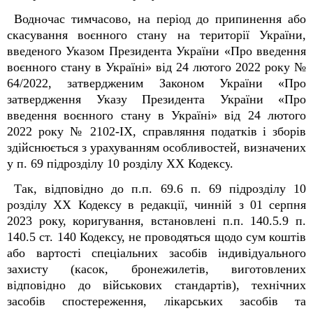
Водночас тимчасово, на період до припинення або
скасування воєнного стану на території України,
введеного Указом Президента України «Про введення
воєнного стану в Україні» від 24 лютого 2022 року №
64/2022, затвердженим Законом України «Про
затвердження Указу Президента України «Про
введення воєнного стану в Україні» від 24 лютого
2022 року № 2102-IX, справляння податків і зборів
здійснюється з урахуванням особливостей, визначених
у п. 69 підрозділу 10 розділу XX
Кодексу
.
Так, відповідно до п.п. 69.6 п. 69 підрозділу 10
розділу ХХ
Кодексу в редакції, чинній з
01 серпня
2023 року,
коригування, встановлені п.п. 140.5.9
п.
140.5 ст. 140 Кодексу, не проводяться щодо сум коштів
або вартості спеціальних засобів індивідуального
захисту (касок, бронежилетів, виготовлених
відповідно до військових стандартів), технічних
засобів спостереження, лікарських засобів та