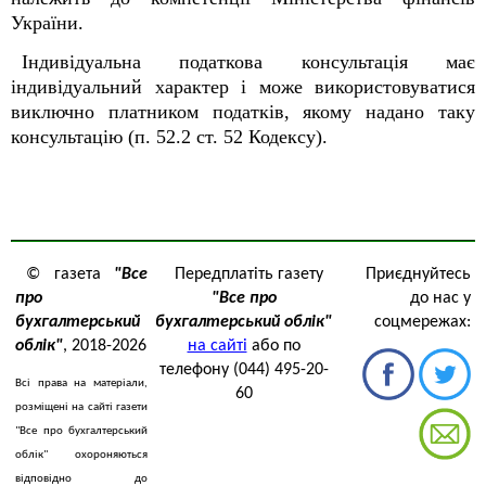
України.
Індивідуальна податкова консультація має
індивідуальний характер і може використовуватися
виключно платником податків, якому надано таку
консультацію (п. 52.2 ст. 52 Кодексу).
© газета
"Все
Передплатіть газету
Приєднуйтесь
про
"Все про
до нас у
бухгалтерський
бухгалтерський облік"
соцмережах:
облік"
, 2018-2026
на сайті
або по
телефону (044) 495-20-
Всі права на матеріали,
60
розміщені на сайті газети
"Все про бухгалтерський
облік" охороняються
відповідно до