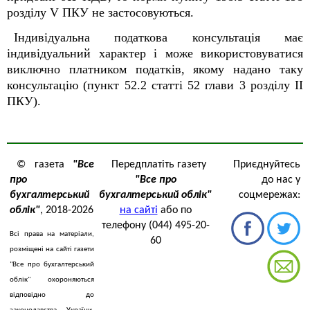
розділу V ПКУ не застосовуються.
Індивідуальна податкова консультація має
індивідуальний характер і може використовуватися
виключно платником податків, якому надано таку
консультацію (пункт 52.2 статті 52 глави 3 роздiлу II
ПКУ).
© газета
"Все
Передплатіть газету
Приєднуйтесь
про
"Все про
до нас у
бухгалтерський
бухгалтерський облік"
соцмережах:
облік"
, 2018-2026
на сайті
або по
телефону (044) 495-20-
Всі права на матеріали,
60
розміщені на сайті газети
"Все про бухгалтерський
облік" охороняються
відповідно до