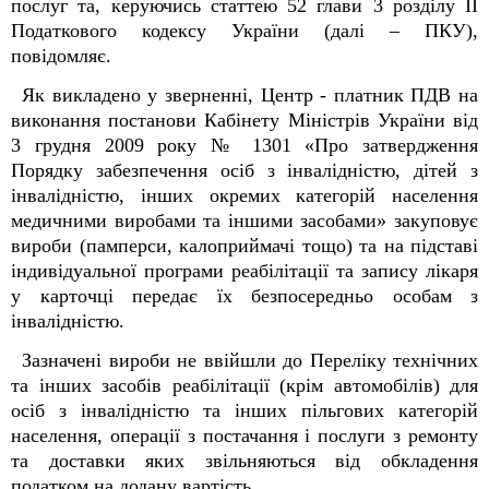
послуг та, керуючись статтею 52 глави 3 розділу ІІ
Податкового кодексу України (далі – ПКУ),
повідомляє.
Як викладено у зверненні, Центр - платник ПДВ на
виконання постанови Кабінету Міністрів України від
3 грудня 2009 року № 1301 «Про затвердження
Порядку забезпечення осіб з інвалідністю, дітей з
інвалідністю, інших окремих категорій населення
медичними виробами та іншими засобами» закуповує
вироби (памперси, калоприймачі тощо) та на підставі
індивідуальної програми реабілітації та запису лікаря
у карточці передає їх безпосередньо особам з
інвалідністю.
Зазначені вироби не ввійшли до Переліку технічних
та інших засобів реабілітації (крім автомобілів) для
осіб з інвалідністю та інших пільгових категорій
населення, операції з постачання і послуги з ремонту
та доставки яких звільняються від обкладення
податком на додану вартість.