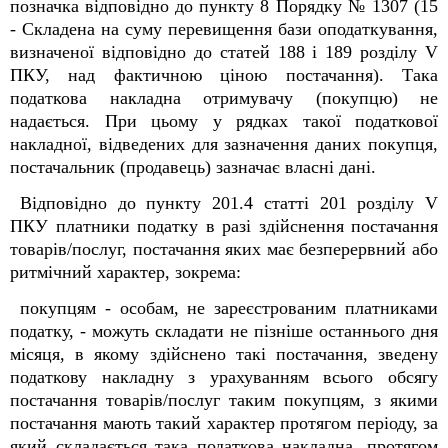
позначка відповідно до пункту 8 Порядку № 1307 (15
- Складена на суму перевищення бази оподаткування,
визначеної відповідно до статей 188 і 189 розділу V
ПКУ, над фактичною ціною постачання). Така
податкова накладна отримувачу (покупцю) не
надається. При цьому у рядках такої податкової
накладної, відведених для зазначення даних покупця,
постачальник (продавець) зазначає власні дані.
Відповідно до пункту 201.4 статті 201 розділу V
ПКУ платники податку в разі здійснення постачання
товарів/послуг, постачання яких має безперервний або
ритмічний характер, зокрема:
покупцям - особам, не зареєстрованим платниками
податку, - можуть складати не пізніше останнього дня
місяця, в якому здійснено такі постачання, зведену
податкову накладну з урахуванням всього обсягу
постачання товарів/послуг таким покупцям, з якими
постачання мають такий характер протягом періоду, за
який складається така податкова накладна, протягом