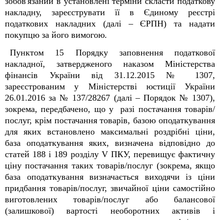
зобов'язаний в установлені терміни скласти податкову
накладну, зареєструвати її в Єдиному реєстрі
податкових накладних (далі – ЄРПН) та надати
покупцю за його вимогою.
Пунктом 15 Порядку заповнення податкової
накладної, затвердженого наказом Міністерства
фінансів України від 31.12.2015 № 1307,
зареєстрованим у Міністерстві юстиції України
26.01.2016 за № 137/28267 (далі – Порядок № 1307),
зокрема, передбачено, що у разі постачання товарів/
послуг, крім постачання товарів, базою оподаткування
для яких встановлено максимальні роздрібні ціни,
база оподаткування яких, визначена відповідно до
статей 188 і 189 розділу V ПКУ, перевищує фактичну
ціну постачання таких товарів/послуг (зокрема, якщо
база оподаткування визначається виходячи із ціни
придбання товарів/послуг, звичайної ціни самостійно
виготовлених товарів/послуг або балансової
(залишкової) вартості необоротних активів і