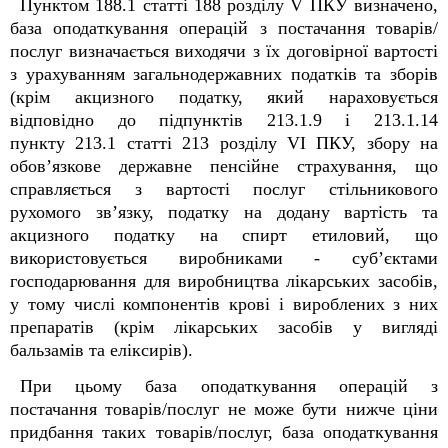
Пунктом 188.1 статті 188 розділу V ПКУ визначено,
база оподаткування операцій з постачання товарів/
послуг визначається виходячи з їх договірної вартості
з урахуванням загальнодержавних податків та зборів
(крім акцизного податку, який нараховується
відповідно до підпунктів 213.1.9 і 213.1.14
пункту 213.1 статті 213 розділу VІ ПКУ, збору на
обов’язкове державне пенсійне страхування, що
справляється з вартості послуг стільникового
рухомого зв’язку, податку на додану вартість та
акцизного податку на спирт етиловий, що
використовується виробниками - суб’єктами
господарювання для виробництва лікарських засобів,
у тому числі компонентів крові і вироблених з них
препаратів (крім лікарських засобів у вигляді
бальзамів та еліксирів).
При цьому база оподаткування операцій з
постачання товарів/послуг не може бути нижче ціни
придбання таких товарів/послуг, база оподаткування