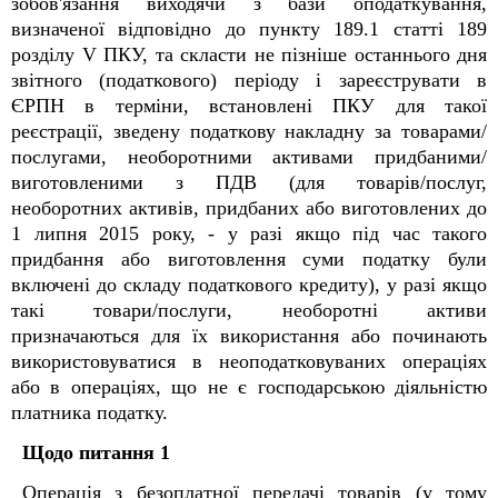
зобов'язання виходячи з бази оподаткування,
визначеної відповідно до пункту 189.1 статті 189
розділу V ПКУ, та скласти не пізніше останнього дня
звітного (податкового) періоду і зареєструвати в
ЄРПН в терміни, встановлені ПКУ для такої
реєстрації, зведену податкову накладну за товарами/
послугами, необоротними активами придбаними/
виготовленими з ПДВ (для товарів/послуг,
необоротних активів, придбаних або виготовлених до
1 липня 2015 року, - у разі якщо під час такого
придбання або виготовлення суми податку були
включені до складу податкового кредиту), у разі якщо
такі товари/послуги, необоротні активи
призначаються для їх використання або починають
використовуватися в неоподатковуваних операціях
або в операціях, що не є господарською діяльністю
платника податку.
Щодо питання 1
Операція з безоплатної передачі товарів (у тому