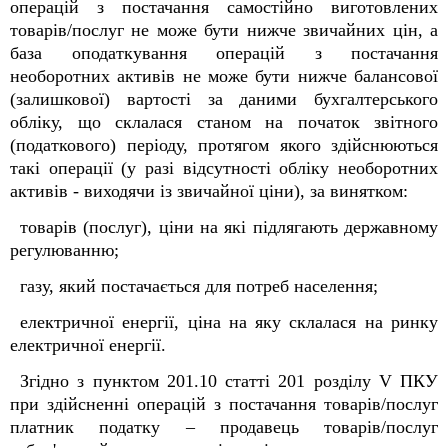
операцій з постачання самостійно виготовлених
товарів/послуг не може бути нижче звичайних цін, а
база оподаткування операцій з постачання
необоротних активів не може бути нижче балансової
(залишкової) вартості за даними бухгалтерського
обліку, що склалася станом на початок звітного
(податкового) періоду, протягом якого здійснюються
такі операції (у разі відсутності обліку необоротних
активів - виходячи із звичайної ціни), за винятком:
товарів (послуг), ціни на які підлягають державному
регулюванню;
газу, який постачається для потреб населення;
електричної енергії, ціна на яку склалася на ринку
електричної енергії.
Згідно з пунктом 201.10 статті 201 розділу V ПКУ
при здійсненні операцій з постачання товарів/послуг
платник податку – продавець товарів/послуг