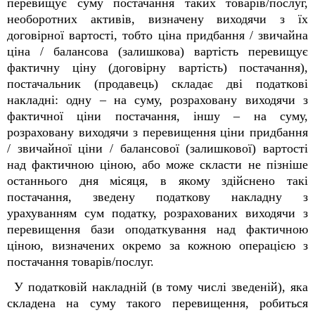
перевищує суму постачання таких товарів/послуг,
необоротних активів, визначену виходячи з їх
договірної вартості, тобто ціна придбання / звичайна
ціна / балансова (залишкова) вартість перевищує
фактичну ціну (договірну вартість) постачання),
постачальник (продавець) складає дві податкові
накладні: одну – на суму, розраховану виходячи з
фактичної ціни постачання, іншу – на суму,
розраховану виходячи з перевищення ціни придбання
/ звичайної ціни / балансової (залишкової) вартості
над фактичною ціною, або може скласти не пізніше
останнього дня місяця, в якому здійснено такі
постачання, зведену податкову накладну з
урахуванням сум податку, розрахованих виходячи з
перевищення бази оподаткування над фактичною
ціною, визначених окремо за кожною операцією з
постачання товарів/послуг.
У податковій накладній (в тому числі зведеній), яка
складена на суму такого перевищення, робиться