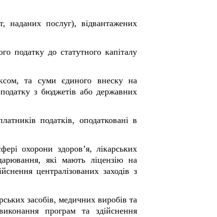
т, наданих послуг), відвантажених
го податку до статутного капіталу
ексом, та суми єдиного внеску на
 податку з бюджетів або державних
атників податків, оподатковані в
фері охорони здоров’я, лікарських
дарювання, які мають ліцензію на
йснення централізованих заходів з
рських засобів, медичних виробів та
иконання програм та здійснення