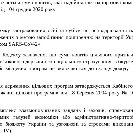
ючається сума коштів, яка надійшла як одноразова комп
раїни від 04 грудня 2020 року
мку застрахованих осіб та суб’єктів господарювання н
джених з метою запобігання поширенню на території Укр
сом SARS-CoV-2».
92 Кодексу зазначено, що суми коштів цільового призна
в’язкового державного соціального страхування, з бюдже
бо місцевих програм не включаються до складу доходу
 державних цільових програм затверджується Кабінетом
ржавні цільові програми» від 18 березня 2004 року № 1
мплекс взаємопов’язаних завдань і заходів, спрямова
мих галузей економіки або адміністративно-територ
 бюджету України та узгоджені за строками виконанн
- IV).