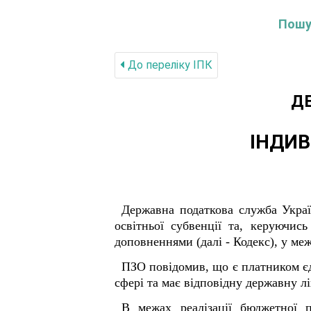
Пошук
До переліку IПК
Д
ІНДИВ
Державна податкова служба Укра
освітньої субвенції та, керуючис
доповненнями (далі - Кодекс), у ме
ПЗО повідомив, що є платником єд
сфері та має відповідну державну лі
В межах реалізації бюджетної 