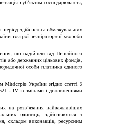
енсація суб’єктам господарювання,
а період здійснення обмежувальних
аїни гострої респіраторної хвороби
чення, що надійшли від Пенсійного
тів або державних цільових фондів,
 юридичної особи платника єдиного
 Міністрів України згідно статті 5
621 - IV із змінами і доповненнями
них на розв’язання найважливіших
іальних одиниць, здійснюються з
я, складом виконавців, ресурсним