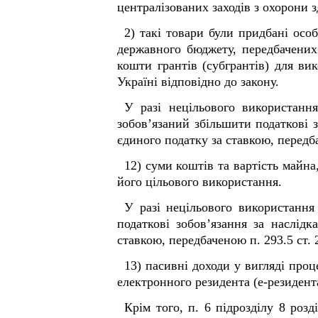
централізованих заходів з охорони 
2) такі товари були придбані осо
державного бюджету, передбачених
кошти грантів (субгрантів) для в
Україні відповідно до закону.
У разі нецільового використанн
зобов’язаний збільшити податкові 
єдиного податку за ставкою, передба
12) суми коштів та вартість майн
його цільового використання.
У разі нецільового використанн
податкові зобов’язання за наслід
ставкою, передбаченою п. 293.5 ст. 
13) пасивні доходи у вигляді про
електронного резидента (е-резидент
Крім того, п. 6 підрозділу 8 ро