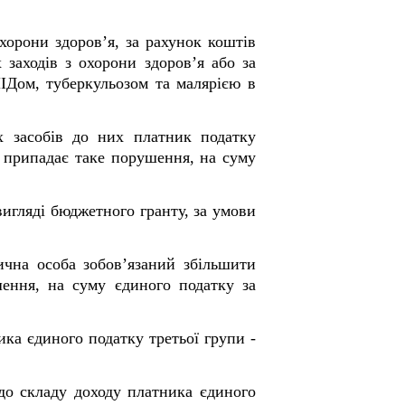
хорони здоров’я, за рахунок коштів
заходів з охорони здоров’я або за
ІДом, туберкульозом та малярією в
х засобів до них платник податку
й припадає таке порушення, на суму
игляді бюджетного гранту, за умови
ична особа зобов’язаний збільшити
шення, на суму єдиного податку за
ика єдиного податку третьої групи -
до складу доходу платника єдиного