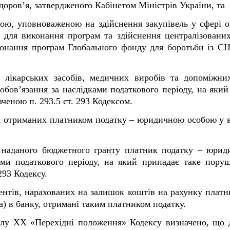
здоров’я, затвердженого Кабінетом Міністрів України, та
бою, уповноваженою на здійснення закупівель у сфері о
 для виконання програм та здійснення централізованих 
иконання програм Глобального фонду для боротьби із СН
я лікарських засобів, медичних виробів та допоміжни
зобов’язання за наслідками податкового періоду, на яки
ченою п. 293.5 ст. 293 Кодексом.
а, отриманих платником податку – юридичною особою у в
я наданого бюджетного гранту платник податку – юрид
ками податкового періоду, на який припадає таке пору
293 Кодексу.
центів, нарахованих на залишок коштів на рахунку платн
а) в банку, отримані таким платником податку.
зділу XX «Перехідні положення» Кодексу визначено, що 