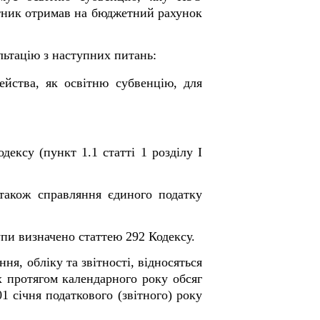
атник отримав на бюджетний рахунок
льтацію з наступних питань:
йства, як освітню субвенцію, для
ексу (пункт 1.1 статті 1 розділу І
 також справляння єдиного податку
упи визначено статтею 292 Кодексу.
я, обліку та звітності, відносяться
х протягом календарного року обсяг
1 січня податкового (звітного) року