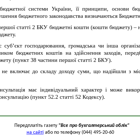
 бюджетної системи України, її принципи, основи б
орушення бюджетного законодавства визначаються Бюджетн
першої статті 2 БКУ бюджетні кошти (кошти бюджету) – н
юджету.
суб’єкт господарювання, громадська чи інша організа
ником бюджетних коштів на здійснення заходів, пере
жету (пункт 38 частини першої статті 2 БКУ).
 не включає до складу доходу суми, що надійшли з міс
онсультація має індивідуальний характер і може вико
онсультацію (пункт 52.2 статті 52 Кодексу).
Передплатіть газету
"Все про бухгалтерський облік"
на сайті
або по телефону (044) 495-20-60