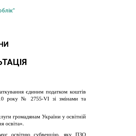
облік"
НИ
ЬТАЦІЯ
даткування єдиним податком коштів
2010 року № 2755-VI зі змінами та
слуги громадянам України у освітній
я освіта».
имує освітню субвенцію, яку ПЗО