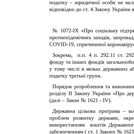
податку – юридичної особи не вкл
відповідно до ст. 4 Закону Ук
№ 1072-IX «Про соціальну підтри
протиепідемічних заходів, запрова
COVID-19, спричиненої коронавіру
Зокрема, п.п. 4 п. 292.11 ст. 2
фонду та інших фондів загальнообо
у тому числі в межах державних а
податку третьої групи.
Порядок розроблення та виконання
розділу ІІ Закону України «Про де
(далі – Закон № 1621 - IV).
Державна цільова програма – ко
проблем розвитку держави, окре
використанням коштів Державного
забезпеченням ( ст. 1 Закону № 1621