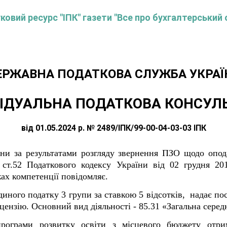
овий ресурс "ІПК" газети "Все про бухгалтерський 
ЕРЖАВНА ПОДАТКОВА СЛУЖБА УКРАЇ
ІДУАЛЬНА ПОДАТКОВА КОНСУЛ
від 01.05.2024 р. № 2489/ІПК/99-00-04-03-03 ІПК
їни за результатами розгляду звернення ПЗО щодо опо
ь ст.52 Податкового кодексу України від 02 грудня 
жах компетенції повідомляє.
иного податку 3 групи за ставкою 5 відсотків, надає по
цензію. Основний вид діяльності - 85.31 «Загальна середн
програми розвитку освіти з місцевого бюджету отр