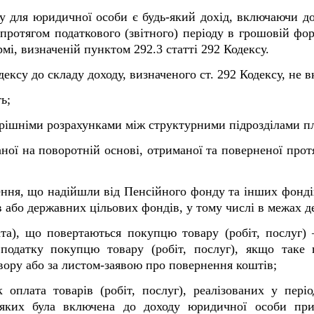
 для юридичної особи є будь-який дохід, включаючи дох
ротягом податкового (звітного) періоду в грошовій формі
мі, визначеній пунктом 292.3 статті 292 Кодексу.
дексу до складу доходу, визначеного ст. 292 Кодексу, не 
ь;
трішніми розрахунками між структурними підрозділами п
ної на поворотній основі, отриманої та поверненої протя
ення, що надійшли від Пенсійного фонду та інших фонді
в або державних цільових фондів, у тому числі в межах 
ата), що повертаються покупцю товару (робіт, послуг) 
податку покупцю товару (робіт, послуг), якщо таке п
вору або за листом-заявою про повернення коштів;
оплата товарів (робіт, послуг), реалізованих у періо
ь яких була включена до доходу юридичної особи при