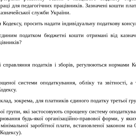
раці для педагогічних працівників. Зазначені кошти пл
азначейської служби України.
 Кодексу, просить надати індивідуальну податкову консу
єдиним податком бюджетні кошти отримані від казначе
цівників?
справляння податків і зборів, регулюються нормами Код
ощеної системи оподаткування, обліку та звітності, а
одексу.
склад, зокрема, для платників єдиного податку третьої гр
ої групи, які застосовують спрощену систему оподаткуванн
рювання будь-якої організаційно-правової форми, у яки
мінімальної заробітної плати, встановленої законом на 0
 Кодексу).