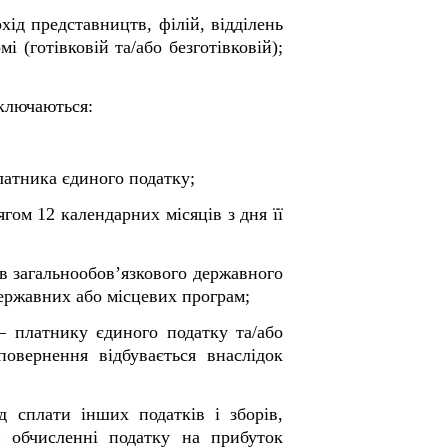
ід представництв, філій, відділень
 (готівковій та/або безготівковій);
включаються:
латника єдиного податку;
гом 12 календарних місяців з дня її
в загальнообов’язкового державного
державних або місцевих програм;
– платнику єдиного податку та/або
овернення відбувається внаслідок
д сплати інших податків і зборів,
 обчисленні податку на прибуток