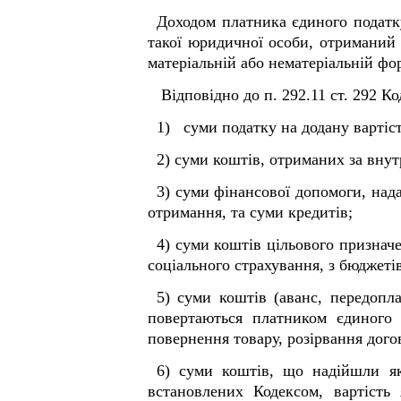
Доходом платника єдиного податку
такої юридичної особи, отриманий п
матеріальній або нематеріальній фор
Відповідно до п. 292.11 ст. 292 Ко
1) суми податку на додану вартіст
2) суми коштів, отриманих за вну
3) суми фінансової допомоги, нада
отримання, та суми кредитів;
4) суми коштів цільового признач
соціального страхування, з бюджеті
5) суми коштів (аванс, передопл
повертаються платником єдиного 
повернення товару, розірвання дого
6) суми коштів, що надійшли як 
встановлених Кодексом, вартіст