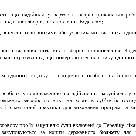
сть, що надійшли у вартості товарів (виконаних робі
х податків і зборів, встановлених Кодексом;
а, внесені засновниками або учасниками платника єдино
рно сплачених податків і зборів, встановлених Код
іальне страхування, що повертаються платнику єдиного
ком єдиного податку – юридичною особою від інших пл
) особою, уповноваженою на здійснення закупівель у с
поміжних засобів до них, на користь суб’єктів госпо
ості з медичної практики для виконання програм та зді
договору про їх закупівлю були включені до Переліку ліка
 закуповуються за кошти державного бюджету для в