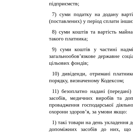
підприємств;
7) суми податку на додану варті
(поставлених) у період сплати інши
8) суми коштів та вартість майн
такого платника;
9) суми коштів у частині надмі
загальнообов’язкове державне соц
цільових фондів;
10) дивіденди, отримані платни
порядку, визначеному Кодексом;
11) безоплатно надані (передані
засобів, медичних виробів та до
провадження господарської діяльн
охорони здоров’я, за умови якщо:
1) такі товари на день укладення 
допоміжних засобів до них, що